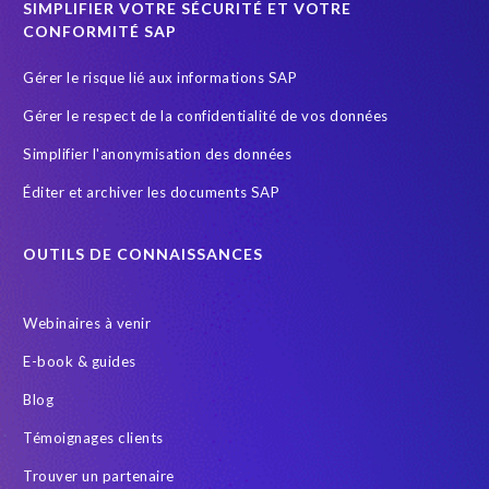
SIMPLIFIER VOTRE SÉCURITÉ ET VOTRE
SuccessFactors' Employee Central Payroll
CONFORMITÉ SAP
System Landscape Optimization
Système SAP
Gérer le risque lié aux informations SAP
Sécurité et conformité
Test Data Management
Gérer le respect de la confidentialité de vos données
Transformation
Transformation without re-implementation
Simplifier l'anonymisation des données
Wildlife conservation
anonymised data
groupelephant.com
Éditer et archiver les documents SAP
quality of test data
s/4HANA
test data masking
OUTILS DE CONNAISSANCES
Webinaires à venir
E-book & guides
Blog
Témoignages clients
Trouver un partenaire