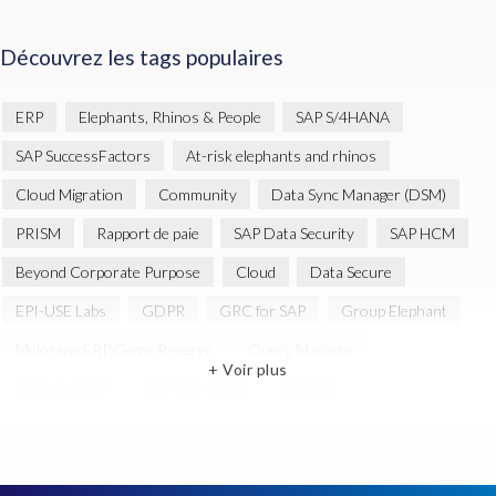
Découvrez les tags populaires
ERP
Elephants, Rhinos & People
SAP S/4HANA
SAP SuccessFactors
At-risk elephants and rhinos
Cloud Migration
Community
Data Sync Manager (DSM)
PRISM
Rapport de paie
SAP Data Security
SAP HCM
Beyond Corporate Purpose
Cloud
Data Secure
EPI-USE Labs
GDPR
GRC for SAP
Group Elephant
Melorane ERP Game Reserve
Query Manager
+ Voir plus
RISE with SAP
SAP HCM/HXM
SAP HR
SAP SuccessFactors Employee Central Payroll
SAP data copying and masking
SAP data privacy & security