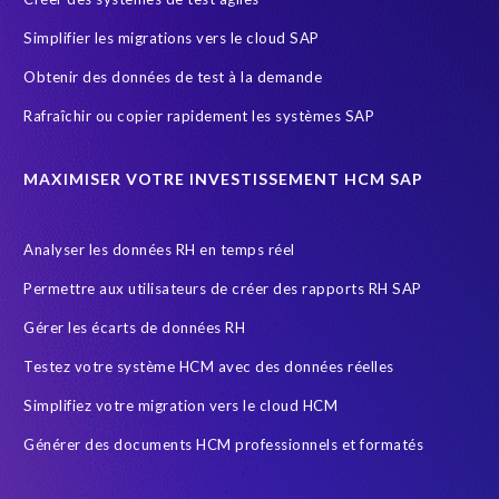
General Data Protection Regulation
Gestion des riques d'accès
Simplifier les migrations vers le cloud SAP
Governance, Risk Management and Compliance (GRC)
HCM
Obtenir des données de test à la demande
HIPPA
HR
HR employee reports
HXM Move
Rafraîchir ou copier rapidement les systèmes SAP
Human Resources
Infotype
Intelligent HR and Payroll
Object Sync
POPI Act
Paie
Payroll
MAXIMISER VOTRE INVESTISSEMENT HCM SAP
Payroll reporting
Query Manager Analytics Connector
Analyser les données RH en temps réel
S/4HANA Migrations
SAP
SAP Analytics Cloud
Permettre aux utilisateurs de créer des rapports RH SAP
SAP Cloud
SAP GDPR
SAP HCM reporting
Gérer les écarts de données RH
SAP HR Reporting
SAP Landscape Transformation
Testez votre système HCM avec des données réelles
SAP Payroll
SAP Payroll data
SAP RISE
SAP data
Simplifiez votre migration vers le cloud HCM
SAP data privacy and compliance
SAP security
Générer des documents HCM professionnels et formatés
Secure scrambled production data for testing
Securitée des données
South Africa