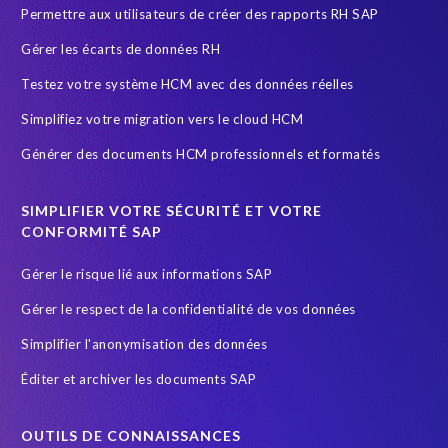
Permettre aux utilisateurs de créer des rapports RH SAP
SAP Cloud
SAP GDPR
SAP HCM reporting
Gérer les écarts de données RH
SAP HR Reporting
SAP Landscape Transformation
Testez votre système HCM avec des données réelles
SAP Payroll
SAP Payroll data
SAP RISE
SAP data
Simplifiez votre migration vers le cloud HCM
SAP data privacy and compliance
SAP security
Générer des documents HCM professionnels et formatés
Secure scrambled production data for testing
Securitée des données
South Africa
SIMPLIFIER VOTRE SÉCURITÉ ET VOTRE
SuccessFactors' Employee Central Payroll
CONFORMITÉ SAP
System Landscape Optimization
Système SAP
Gérer le risque lié aux informations SAP
Sécurité et conformité
Test Data Management
Gérer le respect de la confidentialité de vos données
Transformation
Transformation without re-implementation
Simplifier l'anonymisation des données
Wildlife conservation
anonymised data
groupelephant.com
Éditer et archiver les documents SAP
quality of test data
s/4HANA
test data masking
OUTILS DE CONNAISSANCES