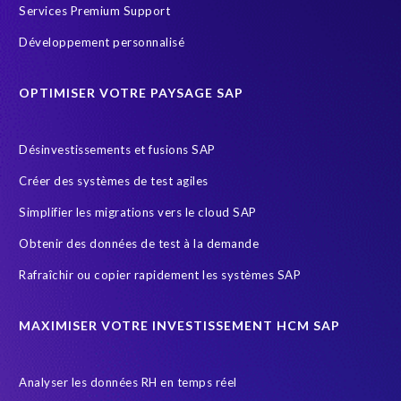
Corporate Social Responsibility
Customer-specific infotypes
Services Premium Support
DSM
Data Privacy
Data Sync Manager
Data masking
Développement personnalisé
Data privacy regulations
Données SAP
ERP Air Force
OPTIMISER VOTRE PAYSAGE SAP
ERP Honey
ERP K9 Unit
Ecosysteme SAP
Employee data
Endangered Elephant
Environnement Cloud
Désinvestissements et fusions SAP
FUE
General Data Protection
Créer des systèmes de test agiles
General Data Protection Regulation
Gestion des riques d'accès
Simplifier les migrations vers le cloud SAP
Governance, Risk Management and Compliance (GRC)
HCM
Obtenir des données de test à la demande
HIPPA
HR
HR employee reports
HXM Move
Rafraîchir ou copier rapidement les systèmes SAP
Human Resources
Infotype
Intelligent HR and Payroll
Object Sync
POPI Act
Paie
Payroll
MAXIMISER VOTRE INVESTISSEMENT HCM SAP
Payroll reporting
Query Manager Analytics Connector
Analyser les données RH en temps réel
S/4HANA Migrations
SAP
SAP Analytics Cloud