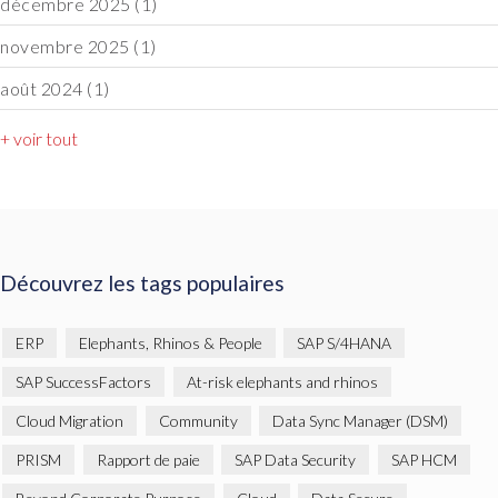
décembre 2025
(1)
novembre 2025
(1)
août 2024
(1)
+ voir tout
Découvrez les tags populaires
ERP
Elephants, Rhinos & People
SAP S/4HANA
SAP SuccessFactors
At-risk elephants and rhinos
Cloud Migration
Community
Data Sync Manager (DSM)
PRISM
Rapport de paie
SAP Data Security
SAP HCM