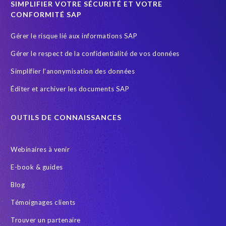
SIMPLIFIER VOTRE SÉCURITÉ ET VOTRE
SuccessFactors' Employee Central Payroll
CONFORMITÉ SAP
System Landscape Optimization
Système SAP
Gérer le risque lié aux informations SAP
Sécurité et conformité
Test Data Management
Gérer le respect de la confidentialité de vos données
Transformation
Transformation without re-implementation
Simplifier l'anonymisation des données
Wildlife conservation
anonymised data
groupelephant.com
Éditer et archiver les documents SAP
quality of test data
s/4HANA
test data masking
OUTILS DE CONNAISSANCES
Webinaires à venir
E-book & guides
Blog
Témoignages clients
Trouver un partenaire