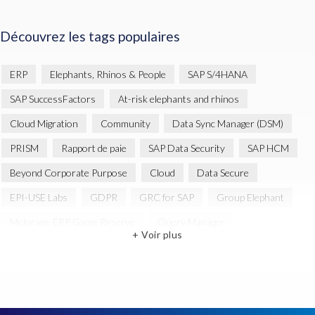
Découvrez les tags populaires
ERP
Elephants, Rhinos & People
SAP S/4HANA
SAP SuccessFactors
At-risk elephants and rhinos
Cloud Migration
Community
Data Sync Manager (DSM)
PRISM
Rapport de paie
SAP Data Security
SAP HCM
Beyond Corporate Purpose
Cloud
Data Secure
EPI-USE Labs
GDPR
GRC for SAP
Group Elephant
Melorane ERP Game Reserve
Query Manager
+ Voir plus
RISE with SAP
SAP HCM/HXM
SAP HR
SAP SuccessFactors Employee Central Payroll
SAP data copying and masking
SAP data privacy & security