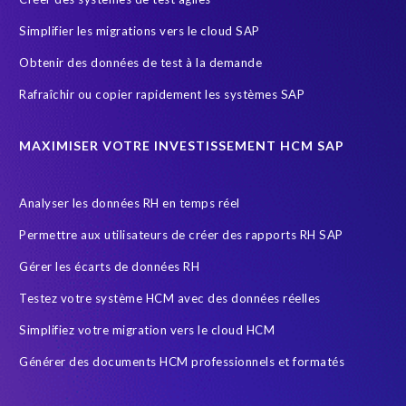
General Data Protection Regulation
Gestion des riques d'accès
Simplifier les migrations vers le cloud SAP
Governance, Risk Management and Compliance (GRC)
HCM
Obtenir des données de test à la demande
HIPPA
HR
HR employee reports
HXM Move
Rafraîchir ou copier rapidement les systèmes SAP
Human Resources
Infotype
Intelligent HR and Payroll
Object Sync
POPI Act
Paie
Payroll
MAXIMISER VOTRE INVESTISSEMENT HCM SAP
Payroll reporting
Query Manager Analytics Connector
Analyser les données RH en temps réel
S/4HANA Migrations
SAP
SAP Analytics Cloud
Permettre aux utilisateurs de créer des rapports RH SAP
SAP Cloud
SAP GDPR
SAP HCM reporting
Gérer les écarts de données RH
SAP HR Reporting
SAP Landscape Transformation
Testez votre système HCM avec des données réelles
SAP Payroll
SAP Payroll data
SAP RISE
SAP data
Simplifiez votre migration vers le cloud HCM
SAP data privacy and compliance
SAP security
Générer des documents HCM professionnels et formatés
Secure scrambled production data for testing
Securitée des données
South Africa