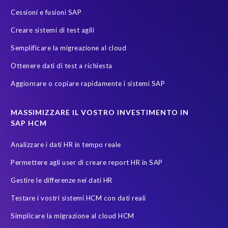
S/4
S/4HANA Migrations
S4HANA
SAP HCM reporting
Cessioni e fusioni SAP
SAP Payroll
SAP Payroll data
SAP Pinnacle Awards
Creare sistemi di test agili
SAP SuccessFactors Employee Central Payroll
SAP TDMS
Semplificare la migreazione al cloud
SAP certified solution
SAP data
SAP data migration
Ottenere dati di test a richiesta
SAP data privacy & security
SAP data privacy and compliance
Aggiornare o copiare rapidamente i sistemi SAP
SAP environment
SAP test data management
SAPinItalia
Sandbox
Secure scrambled production data for testing
MASSIMIZZARE IL VOSTRO INVESTIMENTO IN
SAP HCM
Soterion
SuccessFactors' Employee Central Payroll
Analizzare i dati HR in tempo reale
System Landscape Optimization
Transformation
Permettere agli user di creare report HR in SAP
Transformation without re-implementation
Upgrade
Gestire le differenze nei dati HR
Variance Monitor
anonymised data
Testare i vostri sistemi HCM con dati reali
elefanti, rinoceronti e persone
garante dalla privacy
Simplicare la migrazione al cloud HCM
groupelephant.com
privacy
quality of test data