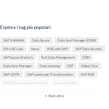
Esplora i tag più popolari
SAP S/4HANA
Data Secure
Data Sync Manager (DSM)
EPI-USE Labs
News
RISE with SAP
SAP Data Security
SAP SuccessFactors
Test Data Management
DSM
Data Sync Manager
Data masking
ERP
Object Sync
SAP GDPR
SAP Landscape Transformation
SAP RISE
SAP data copying and masking
data scrambling
Accuratezza delle buste paga
At-risk elephants and rhinos
+ Vedi altro
Automation
BIKES4ERP
Client Sync
Cloud
Cloud Migration
Comparing data
Copy and mask test data