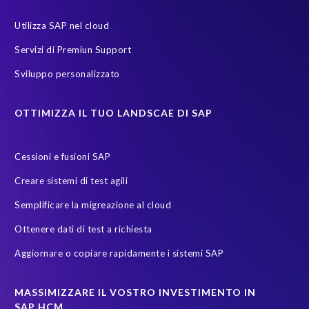
Governance, Risk Management and Compliance (GRC)
Utilizza SAP nel cloud
Group Elephant
Human Resources
Hybrid cloud
Servizi di Premiun Support
Intelligent HR and Payroll
Melorane ERP Game Reserve
Sviluppo personalizzato
Modelli di licenza SAP
POPI Act
PRISM
Payroll
OTTIMIZZA IL TUO LANDSCAE DI SAP
Payroll reporting
Production system
Riduzionedellapovertà
S/4
S/4HANA Migrations
S4HANA
SAP HCM reporting
Cessioni e fusioni SAP
SAP Payroll
SAP Payroll data
SAP Pinnacle Awards
Creare sistemi di test agili
SAP SuccessFactors Employee Central Payroll
SAP TDMS
Semplificare la migreazione al cloud
SAP certified solution
SAP data
SAP data migration
Ottenere dati di test a richiesta
SAP data privacy & security
SAP data privacy and compliance
Aggiornare o copiare rapidamente i sistemi SAP
SAP environment
SAP test data management
SAPinItalia
Sandbox
Secure scrambled production data for testing
MASSIMIZZARE IL VOSTRO INVESTIMENTO IN
SAP HCM