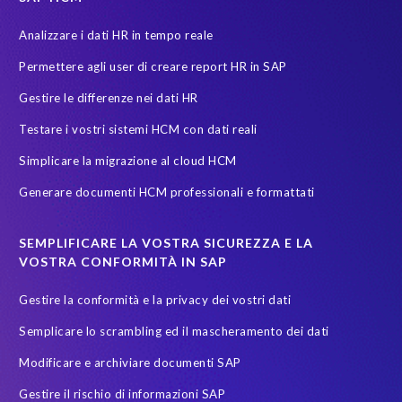
Soterion
SuccessFactors' Employee Central Payroll
Analizzare i dati HR in tempo reale
System Landscape Optimization
Transformation
Permettere agli user di creare report HR in SAP
Transformation without re-implementation
Upgrade
Gestire le differenze nei dati HR
Variance Monitor
anonymised data
Testare i vostri sistemi HCM con dati reali
elefanti, rinoceronti e persone
garante dalla privacy
Simplicare la migrazione al cloud HCM
groupelephant.com
privacy
quality of test data
Generare documenti HCM professionali e formattati
sicurezza dati
test data masking
SEMPLIFICARE LA VOSTRA SICUREZZA E LA
VOSTRA CONFORMITÀ IN SAP
Gestire la conformità e la privacy dei vostri dati
Semplicare lo scrambling ed il mascheramento dei dati
Modificare e archiviare documenti SAP
Gestire il rischio di informazioni SAP