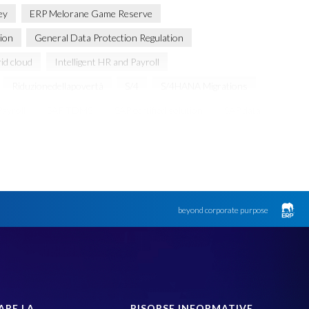
ey
ERP Melorane Game Reserve
ion
General Data Protection Regulation
id cloud
Intelligent HR and Payroll
Riduzionedellapovertà
S/4
S/4HANA Migrations
ayroll
SAP TDMS
SAP certified solution
SAP data
SAPinItalia
Sandbox
Transformation
arante dalla privacy
groupelephant.com
privacy
beyond corporate purpose
ARE LA
RISORSE INFORMATIVE