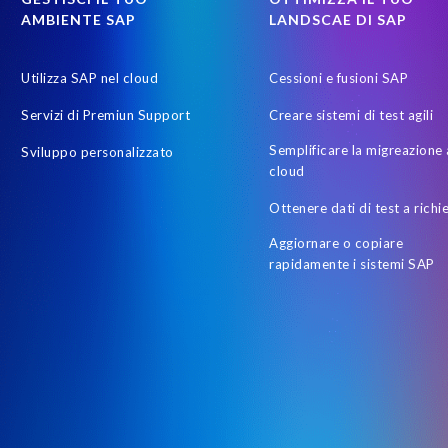
AMBIENTE SAP
LANDSCAE DI SAP
Utilizza SAP nel cloud
Cessioni e fusioni SAP
Servizi di Premiun Support
Creare sistemi di test agili
Semplificare la migreazione 
Sviluppo personalizzato
cloud
Ottenere dati di test a richi
Aggiornare o copiare
rapidamente i sistemi SAP