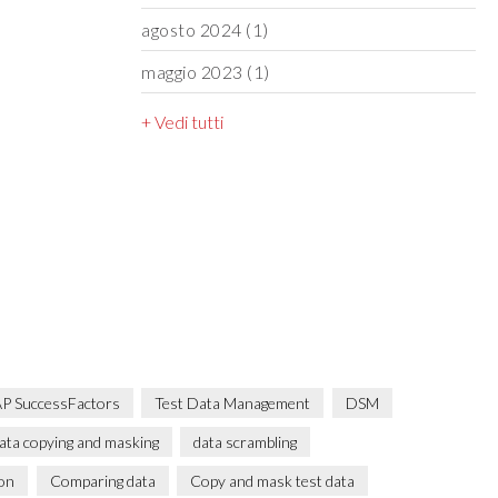
agosto 2024
(1)
maggio 2023
(1)
+ Vedi tutti
P SuccessFactors
Test Data Management
DSM
ata copying and masking
data scrambling
ion
Comparing data
Copy and mask test data