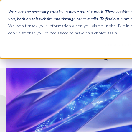
We store the necessary cookies to make our site work. These cookies 
you, both on this website and through other media. To find out more 
SOLUZIONI
We won't track your information when you visit our site. But in o
cookie so that you're not asked to make this choice again.
A PROPOSITO DI 
Le Guide C
Journey fro
L'azienda
Payroll to S
Buste Paga SAP HCM/HX
SAP HCM/HXM Payroll
SAP S/4HAN
Chi siamo
landscape m
Our culture
Suite di produttività di EPI-US
PRISM for HR & Payroll
Road to SAP 
Labs
compliance
Careers
Semplifica il monitoraggio
Query Manager
dell’integrazione HXM
Partners
Query Manager Add-ons
Payroll reporting