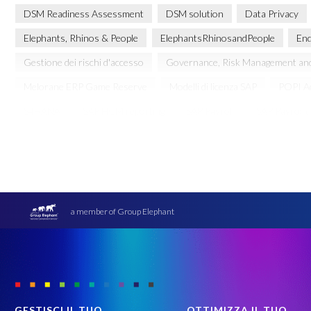
DSM Readiness Assessment
DSM solution
Data Privacy
Elephants, Rhinos & People
ElephantsRhinosandPeople
End
Gestione dei rischi d'accesso
Governance, Risk Management an
Melorane ERP Game Reserve
Modelli di licenza SAP
POPI A
S4HANA
SAP HCM reporting
SAP Payroll
SAP Payroll 
SAP data migration
SAP data privacy & security
SAP data pr
Secure scrambled production data for testing
Soterion
Succ
Transformation without re-implementation
Upgrade
Varian
quality of test data
sicurezza dati
test data masking
a member of Group Elephant
GESTISCI IL TUO
OTTIMIZZA IL TUO