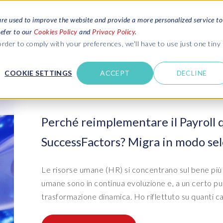
are used to improve the website and provide a more personalized service to
refer to our
Cookies Policy
and
Privacy Policy
.
RICHIEDI UN PREVENTIVO
SERVIZI
RISORSE
rder to comply with your preferences, we'll have to use just one tiny
COOKIE SETTINGS
ACCEPT
DECLINE
EPI-USE LABS
omplete
Blogs
Leggi le ultime novità su SAP SLO, SAP
m SAP HCM and
HCM, Data & Privacy e Cloud
Contattaci
Perché reimplementare il Payroll 
AP SuccessFactors
Webinars
SuccessFactors? Migra in modo se
Accedi alle opinioni degli esperti con
M
Ambienti SAP e gestione dei
Ambienti SAP e gestione dei
Pri
Serv
A data and
Contattaci
webinar in diretta e on-demand
dati di test
dati di test
SA
app
anagement
Supporto
E
Risorse e download
Le risorse umane (HR) si concentrano sul bene più 
data privacy
Suite Data Sync Manager (DSM)
S/4HANA: molto più di un
Dat
Ser
Scarica e-books, guide e molto altro
umane sono in continua evoluzione e, a un certo pun
Notizie e novità
semplice upgrade
trasformazione dinamica. Ho riflettuto su quanti ca
- System Builder/Shell Sync
- D
SAP
INSPIRE events
System Landscape Optimization
(SLO)
- Object Sync
- D
Bas