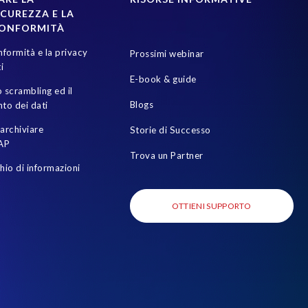
CUREZZA E LA
CONFORMITÀ
nformità e la privacy
Prossimi webinar
i
E-book & guide
 scrambling ed il
Blogs
to dei dati
archiviare
Storie di Successo
AP
Trova un Partner
chio di informazioni
OTTIENI SUPPORTO