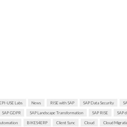
EPI-USE Labs
News
RISE with SAP
SAP Data Security
SA
SAP GDPR
SAP Landscape Transformation
SAP RISE
SAP d
utomation
BIKES4ERP
Client Sync
Cloud
Cloud Migrat