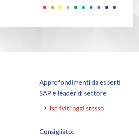
ata Redact
ting cloud services
ata Retain
P on AWS
erion (GRC)
 on Azure
icense Manager
Approfondimenti da esperti
SAP e leader di settore
Iscriviti oggi stesso
Consigliato: