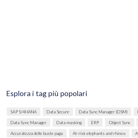
Esplora i tag più popolari
SAP S/4HANA
Data Secure
Data Sync Manager (DSM)
Data Sync Manager
Data masking
ERP
Object Sync
Accuratezza delle buste paga
At-risk elephants and rhinos
A