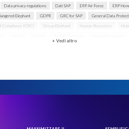
Data privacy regulations
Dati SAP
ERP Air Force
ERP Hon
angered Elephant
GDPR
GRC for SAP
General Data Protect
d Compliance (GRC)
Group Elephant
Human Resources
Hybr
ct
PRISM
Payroll
Payroll reporting
Production system
+ Vedi altro
data
SAP Pinnacle Awards
SAP SuccessFactors Employee Central P
ivacy and compliance
SAP environment
SAP test data management
essFactors' Employee Central Payroll
System Landscape Optimization
ce Monitor
anonymised data
elefanti, rinoceronti e persone
g
MASSIMIZZARE IL
SEMPLIFIC