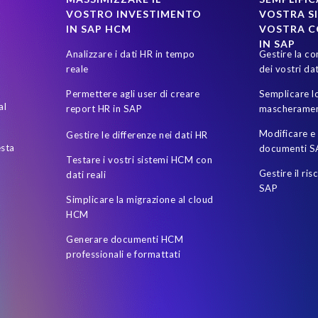
VOSTRO INVESTIMENTO
VOSTRA SI
IN SAP HCM
VOSTRA 
IN SAP
Analizzare i dati HR in tempo
Gestire la co
reale
dei vostri dat
Permettere agli user di creare
Semplicare lo
al
report HR in SAP
mascheramen
Modificare e 
Gestire le differenze nei dati HR
esta
documenti S
Testare i vostri sistemi HCM con
Gestire il ris
dati reali
SAP
Simplicare la migrazione al cloud
HCM
Generare documenti HCM
professionali e formattati