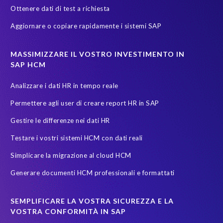
Ottenere dati di test a richiesta
SAP data privacy & security
SAP data privacy and compliance
Aggiornare o copiare rapidamente i sistemi SAP
SAP environment
SAP test data management
SAPinItalia
Sandbox
Secure scrambled production data for testing
MASSIMIZZARE IL VOSTRO INVESTIMENTO IN
SAP HCM
Soterion
SuccessFactors' Employee Central Payroll
Analizzare i dati HR in tempo reale
System Landscape Optimization
Transformation
Permettere agli user di creare report HR in SAP
Transformation without re-implementation
Upgrade
Gestire le differenze nei dati HR
Variance Monitor
anonymised data
Testare i vostri sistemi HCM con dati reali
elefanti, rinoceronti e persone
garante dalla privacy
Simplicare la migrazione al cloud HCM
groupelephant.com
privacy
quality of test data
Generare documenti HCM professionali e formattati
sicurezza dati
test data masking
SEMPLIFICARE LA VOSTRA SICUREZZA E LA
VOSTRA CONFORMITÀ IN SAP