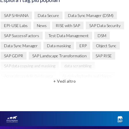
SAP S/4HANA
Data Secure
Data Sync Manager (DSM)
EPI-USE Labs
News
RISE with SAP
SAP Data Security
SAP SuccessFactors
Test Data Management
DSM
Data Sync Manager
Data masking
ERP
Object Sync
SAP GDPR
SAP Landscape Transformation
SAP RISE
SAP data copying and masking
data scrambling
Accuratezza delle buste paga
At-risk elephants and rhinos
+ Vedi altro
Automation
BIKES4ERP
Client Sync
Cloud
Cloud Migration
Comparing data
Copy and mask test data
DSM Readiness Assessment
DSM solution
Data Privacy
Data privacy regulations
Dati SAP
ERP Air Force
ERP Honey
ERP Melorane Game Reserve