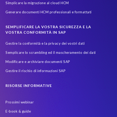
Simplicare la migrazione al cloud HCM
groupelephant.com
privacy
quality of test data
Generare documenti HCM professionali e formattati
sicurezza dati
test data masking
SEMPLIFICARE LA VOSTRA SICUREZZA E LA
VOSTRA CONFORMITÀ IN SAP
Gestire la conformità e la privacy dei vostri dati
Semplicare lo scrambling ed il mascheramento dei dati
Modificare e archiviare documenti SAP
Gestire il rischio di informazioni SAP
RISORSE INFORMATIVE
Prossimi webinar
E-book & guide