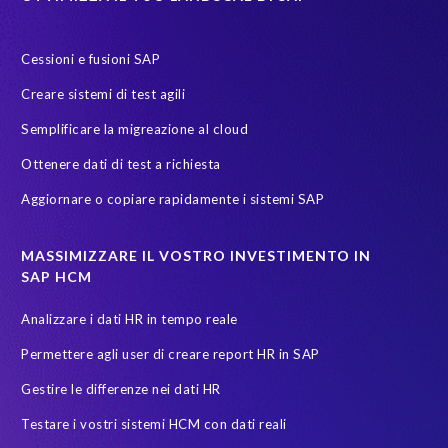
Payroll reporting
Production system
Riduzionedellapovertà
S/4
S/4HANA Migrations
S4HANA
SAP HCM reporting
Cessioni e fusioni SAP
SAP Payroll
SAP Payroll data
SAP Pinnacle Awards
Creare sistemi di test agili
SAP SuccessFactors Employee Central Payroll
SAP TDMS
Semplificare la migreazione al cloud
SAP certified solution
SAP data
SAP data migration
Ottenere dati di test a richiesta
SAP data privacy & security
SAP data privacy and compliance
Aggiornare o copiare rapidamente i sistemi SAP
SAP environment
SAP test data management
SAPinItalia
Sandbox
Secure scrambled production data for testing
MASSIMIZZARE IL VOSTRO INVESTIMENTO IN
SAP HCM
Soterion
SuccessFactors' Employee Central Payroll
Analizzare i dati HR in tempo reale
System Landscape Optimization
Transformation
Permettere agli user di creare report HR in SAP
Transformation without re-implementation
Upgrade
Gestire le differenze nei dati HR
Variance Monitor
anonymised data
Testare i vostri sistemi HCM con dati reali
elefanti, rinoceronti e persone
garante dalla privacy