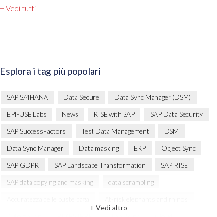
+ Vedi tutti
Esplora i tag più popolari
SAP S/4HANA
Data Secure
Data Sync Manager (DSM)
EPI-USE Labs
News
RISE with SAP
SAP Data Security
SAP SuccessFactors
Test Data Management
DSM
Data Sync Manager
Data masking
ERP
Object Sync
SAP GDPR
SAP Landscape Transformation
SAP RISE
SAP data copying and masking
data scrambling
Accuratezza delle buste paga
At-risk elephants and rhinos
+ Vedi altro
Automation
BIKES4ERP
Client Sync
Cloud