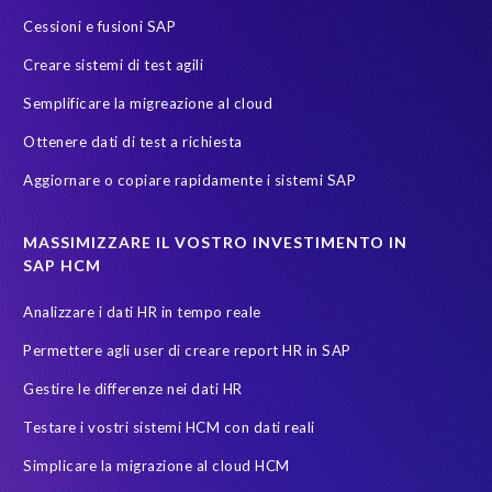
S/4
S/4HANA Migrations
S4HANA
SAP HCM reporting
Cessioni e fusioni SAP
SAP Payroll
SAP Payroll data
SAP Pinnacle Awards
Creare sistemi di test agili
SAP SuccessFactors Employee Central Payroll
SAP TDMS
Semplificare la migreazione al cloud
SAP certified solution
SAP data
SAP data migration
Ottenere dati di test a richiesta
SAP data privacy & security
SAP data privacy and compliance
Aggiornare o copiare rapidamente i sistemi SAP
SAP environment
SAP test data management
SAPinItalia
Sandbox
Secure scrambled production data for testing
MASSIMIZZARE IL VOSTRO INVESTIMENTO IN
SAP HCM
Soterion
SuccessFactors' Employee Central Payroll
Analizzare i dati HR in tempo reale
System Landscape Optimization
Transformation
Permettere agli user di creare report HR in SAP
Transformation without re-implementation
Upgrade
Gestire le differenze nei dati HR
Variance Monitor
anonymised data
Testare i vostri sistemi HCM con dati reali
elefanti, rinoceronti e persone
garante dalla privacy
Simplicare la migrazione al cloud HCM
groupelephant.com
privacy
quality of test data