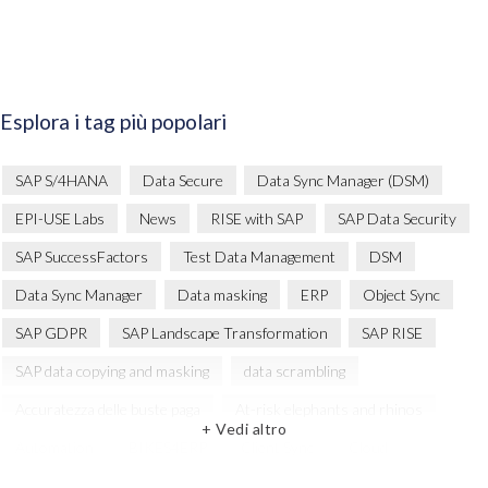
Esplora i tag più popolari
SAP S/4HANA
Data Secure
Data Sync Manager (DSM)
EPI-USE Labs
News
RISE with SAP
SAP Data Security
SAP SuccessFactors
Test Data Management
DSM
Data Sync Manager
Data masking
ERP
Object Sync
SAP GDPR
SAP Landscape Transformation
SAP RISE
SAP data copying and masking
data scrambling
Accuratezza delle buste paga
At-risk elephants and rhinos
+ Vedi altro
Automation
BIKES4ERP
Client Sync
Cloud
Cloud Migration
Comparing data
Copy and mask test data