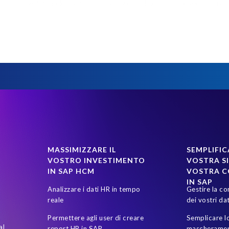
data
SAP Pinnacle Awards
SAP SuccessFactors Employee Central P
ivacy and compliance
SAP environment
SAP test data management
essFactors' Employee Central Payroll
System Landscape Optimization
ce Monitor
anonymised data
elefanti, rinoceronti e persone
g
MASSIMIZZARE IL
SEMPLIFIC
VOSTRO INVESTIMENTO
VOSTRA SI
IN SAP HCM
VOSTRA 
IN SAP
Analizzare i dati HR in tempo
Gestire la co
reale
dei vostri dat
Permettere agli user di creare
Semplicare lo
al
report HR in SAP
mascheramen