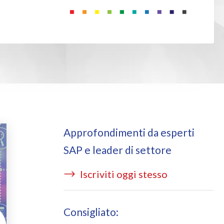
ata Redact
ting cloud services
ata Retain
P on AWS
erion (GRC)
 on Azure
icense Manager
Approfondimenti da esperti
SAP e leader di settore
Iscriviti oggi stesso
Consigliato: