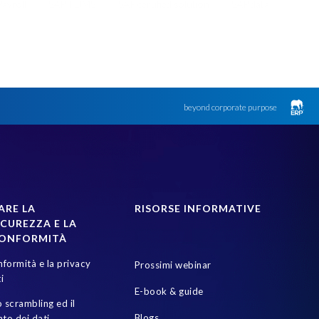
ayroll
SAP TDMS
SAP certified solution
SAP data
SAPinItalia
Sandbox
Transformation
arante dalla privacy
groupelephant.com
privacy
beyond corporate purpose
ARE LA
RISORSE INFORMATIVE
CUREZZA E LA
CONFORMITÀ
nformità e la privacy
Prossimi webinar
i
E-book & guide
 scrambling ed il
Blogs
to dei dati