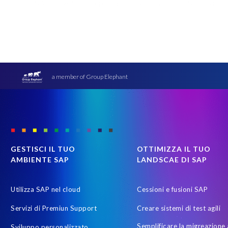
S4HANA
SAP HCM reporting
SAP Payroll
SAP Payroll 
SAP data migration
SAP data privacy & security
SAP data pr
Secure scrambled production data for testing
Soterion
Succ
Transformation without re-implementation
Upgrade
Varian
quality of test data
sicurezza dati
test data masking
a member of Group Elephant
GESTISCI IL TUO
OTTIMIZZA IL TUO
AMBIENTE SAP
LANDSCAE DI SAP
Utilizza SAP nel cloud
Cessioni e fusioni SAP
Servizi di Premiun Support
Creare sistemi di test agili
Semplificare la migreazione 
Sviluppo personalizzato