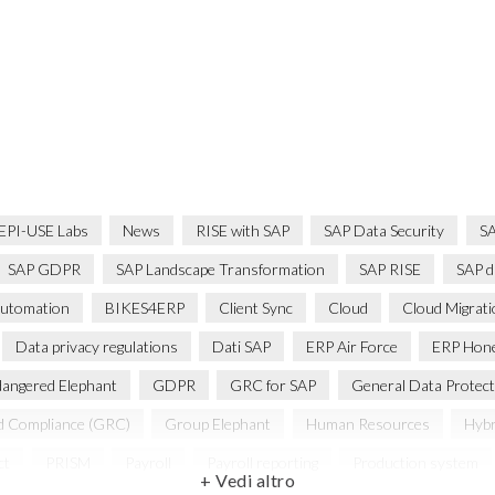
EPI-USE Labs
News
RISE with SAP
SAP Data Security
SA
SAP GDPR
SAP Landscape Transformation
SAP RISE
SAP d
utomation
BIKES4ERP
Client Sync
Cloud
Cloud Migrat
Data privacy regulations
Dati SAP
ERP Air Force
ERP Hon
angered Elephant
GDPR
GRC for SAP
General Data Protect
d Compliance (GRC)
Group Elephant
Human Resources
Hybr
ct
PRISM
Payroll
Payroll reporting
Production system
+ Vedi altro