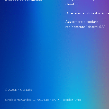
cloud
Ottenere dati di test a richi
Aggiornare o copiare
rapidamente i sistemi SAP
© 2026 EPI-USE Labs
Strada Santa Candida 10, 70124, Bari BA •
Sedi degli uffici