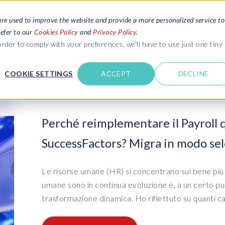
are used to improve the website and provide a more personalized service to
refer to our
Cookies Policy
and
Privacy Policy
.
RICHIEDI UN PREVENTIVO
SERVIZI
RISORSE
rder to comply with your preferences, we'll have to use just one tiny
COOKIE SETTINGS
ACCEPT
DECLINE
EPI-USE LABS
omplete
Blogs
Leggi le ultime novità su SAP SLO, SAP
m SAP HCM and
HCM, Data & Privacy e Cloud
Contattaci
Perché reimplementare il Payroll 
AP SuccessFactors
Webinars
SuccessFactors? Migra in modo se
Accedi alle opinioni degli esperti con
M
Ambienti SAP e gestione dei
Ambienti SAP e gestione dei
Pri
Serv
A data and
Contattaci
webinar in diretta e on-demand
dati di test
dati di test
SA
app
anagement
Supporto
E
Risorse e download
Le risorse umane (HR) si concentrano sul bene più 
data privacy
Suite Data Sync Manager (DSM)
S/4HANA: molto più di un
Dat
Ser
Scarica e-books, guide e molto altro
umane sono in continua evoluzione e, a un certo pun
Notizie e novità
semplice upgrade
trasformazione dinamica. Ho riflettuto su quanti ca
- System Builder/Shell Sync
- D
SAP
INSPIRE events
System Landscape Optimization
(SLO)
- Object Sync
- D
Bas