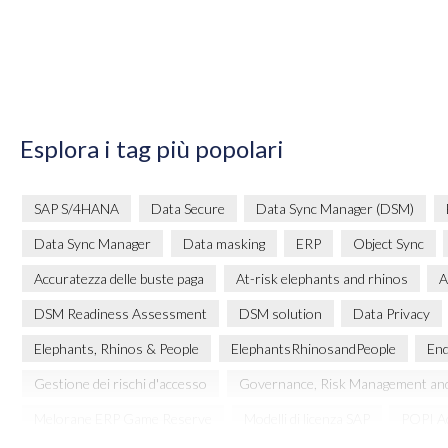
Esplora i tag più popolari
SAP S/4HANA
Data Secure
Data Sync Manager (DSM)
Data Sync Manager
Data masking
ERP
Object Sync
Accuratezza delle buste paga
At-risk elephants and rhinos
A
DSM Readiness Assessment
DSM solution
Data Privacy
Elephants, Rhinos & People
ElephantsRhinosandPeople
End
Gestione dei rischi d'accesso
Governance, Risk Management an
Melorane ERP Game Reserve
Modelli di licenza SAP
POPI A