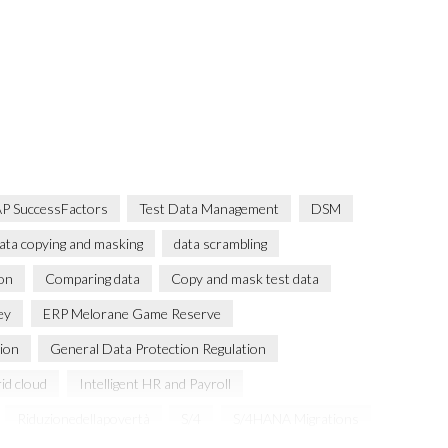
P SuccessFactors
Test Data Management
DSM
ata copying and masking
data scrambling
ion
Comparing data
Copy and mask test data
ey
ERP Melorane Game Reserve
ion
General Data Protection Regulation
id cloud
Intelligent HR and Payroll
Riduzionedellapovertà
S/4
S/4HANA Migrations