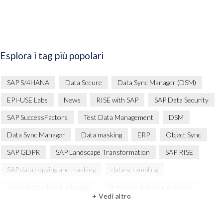
Esplora i tag più popolari
SAP S/4HANA
Data Secure
Data Sync Manager (DSM)
EPI-USE Labs
News
RISE with SAP
SAP Data Security
SAP SuccessFactors
Test Data Management
DSM
Data Sync Manager
Data masking
ERP
Object Sync
SAP GDPR
SAP Landscape Transformation
SAP RISE
SAP data copying and masking
data scrambling
Accuratezza delle buste paga
At-risk elephants and rhinos
+ Vedi altro
Automation
BIKES4ERP
Client Sync
Cloud
Cloud Migration
Comparing data
Copy and mask test data