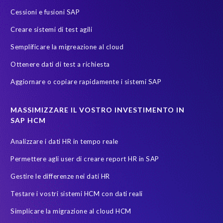
S/4
S/4HANA Migrations
S4HANA
SAP HCM reporting
Cessioni e fusioni SAP
SAP Payroll
SAP Payroll data
SAP Pinnacle Awards
Creare sistemi di test agili
SAP SuccessFactors Employee Central Payroll
SAP TDMS
Semplificare la migreazione al cloud
SAP certified solution
SAP data
SAP data migration
Ottenere dati di test a richiesta
SAP data privacy & security
SAP data privacy and compliance
Aggiornare o copiare rapidamente i sistemi SAP
SAP environment
SAP test data management
SAPinItalia
Sandbox
Secure scrambled production data for testing
MASSIMIZZARE IL VOSTRO INVESTIMENTO IN
SAP HCM
Soterion
SuccessFactors' Employee Central Payroll
Analizzare i dati HR in tempo reale
System Landscape Optimization
Transformation
Permettere agli user di creare report HR in SAP
Transformation without re-implementation
Upgrade
Gestire le differenze nei dati HR
Variance Monitor
anonymised data
Testare i vostri sistemi HCM con dati reali
elefanti, rinoceronti e persone
garante dalla privacy
Simplicare la migrazione al cloud HCM
groupelephant.com
privacy
quality of test data