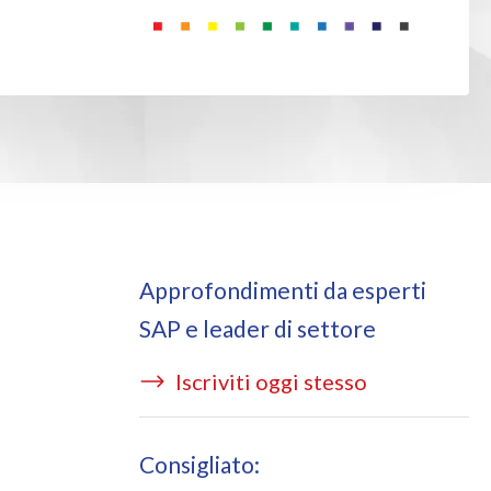
ata Redact
ting cloud services
ata Retain
P on AWS
erion (GRC)
 on Azure
icense Manager
Approfondimenti da esperti
SAP e leader di settore
Iscriviti oggi stesso
Consigliato: