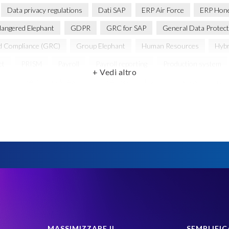
Data privacy regulations
Dati SAP
ERP Air Force
ERP Hon
angered Elephant
GDPR
GRC for SAP
General Data Protect
d Compliance (GRC)
Group Elephant
Human Resources
Hybr
ct
PRISM
Payroll
Payroll reporting
Production system
+ Vedi altro
data
SAP Pinnacle Awards
SAP SuccessFactors Employee Central P
ivacy and compliance
SAP environment
SAP test data management
essFactors' Employee Central Payroll
System Landscape Optimization
ce Monitor
anonymised data
elefanti, rinoceronti e persone
g
MASSIMIZZARE IL
SEMPLIFIC