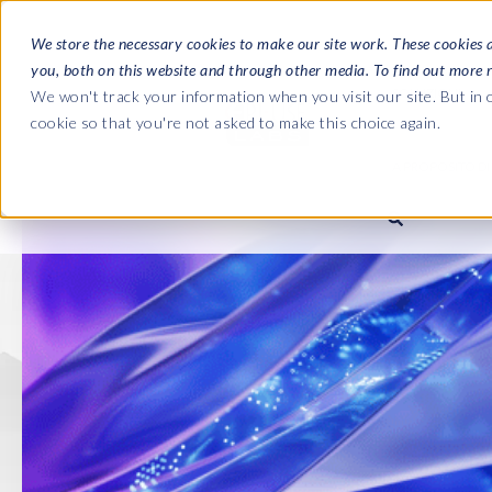
We store the necessary cookies to make our site work. These cookies 
you, both on this website and through other media. To find out more 
SOLUZIONI
We won't track your information when you visit our site. But in o
cookie so that you're not asked to make this choice again.
A PROPOSITO DI 
Le Guide C
Journey fro
L'azienda
Payroll to S
Buste Paga SAP HCM/HX
SAP HCM/HXM Payroll
SAP S/4HAN
Chi siamo
landscape m
Our culture
Suite di produttività di EPI-US
PRISM for HR & Payroll
Road to SAP 
Labs
compliance
Careers
Semplifica il monitoraggio
Query Manager
dell’integrazione HXM
Partners
Query Manager Add-ons
Payroll reporting