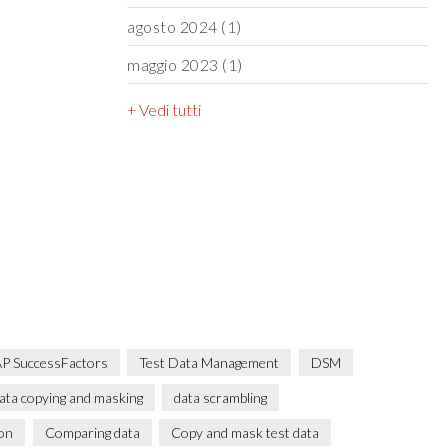
agosto 2024
(1)
maggio 2023
(1)
+ Vedi tutti
P SuccessFactors
Test Data Management
DSM
ata copying and masking
data scrambling
ion
Comparing data
Copy and mask test data