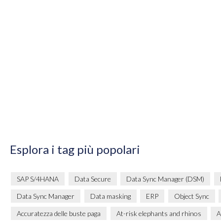
Esplora i tag più popolari
SAP S/4HANA
Data Secure
Data Sync Manager (DSM)
Data Sync Manager
Data masking
ERP
Object Sync
Accuratezza delle buste paga
At-risk elephants and rhinos
A