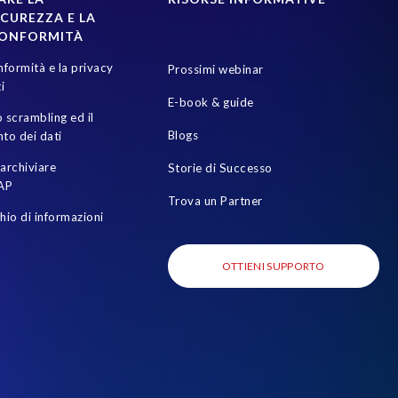
CUREZZA E LA
CONFORMITÀ
nformità e la privacy
Prossimi webinar
i
E-book & guide
 scrambling ed il
Blogs
to dei dati
archiviare
Storie di Successo
AP
Trova un Partner
chio di informazioni
OTTIENI SUPPORTO