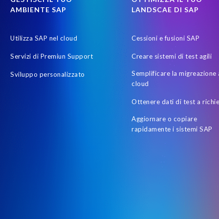
AMBIENTE SAP
LANDSCAE DI SAP
Utilizza SAP nel cloud
Cessioni e fusioni SAP
Servizi di Premiun Support
Creare sistemi di test agili
Semplificare la migreazione 
Sviluppo personalizzato
cloud
Ottenere dati di test a richi
Aggiornare o copiare
rapidamente i sistemi SAP