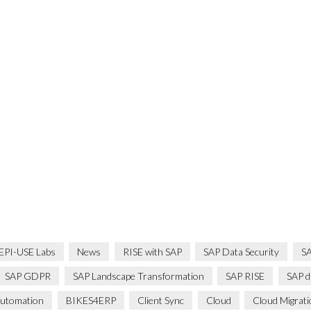
EPI-USE Labs
News
RISE with SAP
SAP Data Security
SA
SAP GDPR
SAP Landscape Transformation
SAP RISE
SAP d
utomation
BIKES4ERP
Client Sync
Cloud
Cloud Migrat