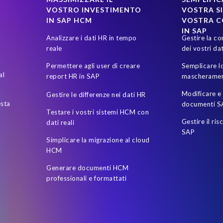
VOSTRO INVESTIMENTO
VOSTRA SI
IN SAP HCM
VOSTRA 
IN SAP
Analizzare i dati HR in tempo
Gestire la co
reale
dei vostri dat
Permettere agli user di creare
Semplicare lo
al
report HR in SAP
mascheramen
Modificare e 
Gestire le differenze nei dati HR
esta
documenti S
Testare i vostri sistemi HCM con
Gestire il ris
dati reali
SAP
Simplicare la migrazione al cloud
HCM
Generare documenti HCM
professionali e formattati