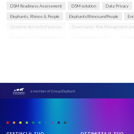
DSM Readiness Assessment
DSM solution
Data Privacy
Elephants, Rhinos & People
ElephantsRhinosandPeople
End
Gestione dei rischi d'accesso
Governance, Risk Management an
Melorane ERP Game Reserve
Modelli di licenza SAP
POPI A
S4HANA
SAP HCM reporting
SAP Payroll
SAP Payroll 
SAP data migration
SAP data privacy & security
SAP data pr
Secure scrambled production data for testing
Soterion
Succ
Transformation without re-implementation
Upgrade
Varian
quality of test data
sicurezza dati
test data masking
a member of Group Elephant
GESTISCI IL TUO
OTTIMIZZA IL TUO