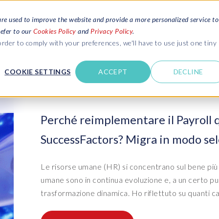
are used to improve the website and provide a more personalized service to
refer to our
Cookies Policy
and
Privacy Policy
.
RICHIEDI UN PREVENTIVO
SERVIZI
RISORSE
rder to comply with your preferences, we'll have to use just one tiny
COOKIE SETTINGS
ACCEPT
DECLINE
EPI-USE LABS
omplete
Blogs
Leggi le ultime novità su SAP SLO, SAP
m SAP HCM and
HCM, Data & Privacy e Cloud
Contattaci
Perché reimplementare il Payroll 
AP SuccessFactors
Webinars
SuccessFactors? Migra in modo se
Accedi alle opinioni degli esperti con
M
Ambienti SAP e gestione dei
Ambienti SAP e gestione dei
Pri
Serv
A data and
Contattaci
webinar in diretta e on-demand
dati di test
dati di test
SA
app
anagement
Supporto
E
Risorse e download
Le risorse umane (HR) si concentrano sul bene più 
data privacy
Suite Data Sync Manager (DSM)
S/4HANA: molto più di un
Dat
Ser
Scarica e-books, guide e molto altro
umane sono in continua evoluzione e, a un certo pun
Notizie e novità
semplice upgrade
trasformazione dinamica. Ho riflettuto su quanti ca
- System Builder/Shell Sync
- D
SAP
INSPIRE events
System Landscape Optimization
(SLO)
- Object Sync
- D
Bas