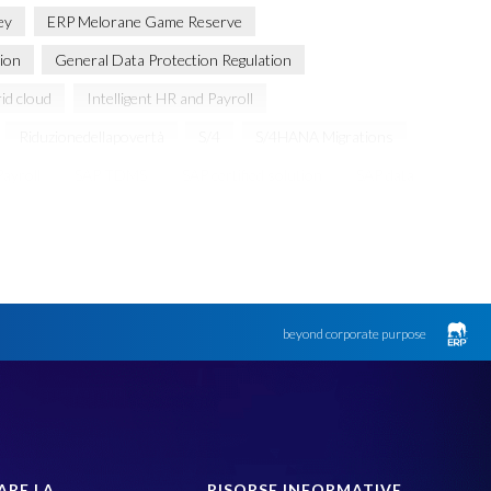
ey
ERP Melorane Game Reserve
ion
General Data Protection Regulation
id cloud
Intelligent HR and Payroll
Riduzionedellapovertà
S/4
S/4HANA Migrations
ayroll
SAP TDMS
SAP certified solution
SAP data
SAPinItalia
Sandbox
Transformation
arante dalla privacy
groupelephant.com
privacy
beyond corporate purpose
ARE LA
RISORSE INFORMATIVE