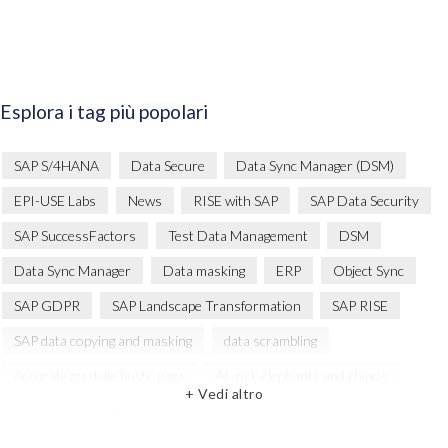
Esplora i tag più popolari
SAP S/4HANA
Data Secure
Data Sync Manager (DSM)
EPI-USE Labs
News
RISE with SAP
SAP Data Security
SAP SuccessFactors
Test Data Management
DSM
Data Sync Manager
Data masking
ERP
Object Sync
SAP GDPR
SAP Landscape Transformation
SAP RISE
SAP data copying and masking
data scrambling
Accuratezza delle buste paga
At-risk elephants and rhinos
+ Vedi altro
Automation
BIKES4ERP
Client Sync
Cloud
Cloud Migration
Comparing data
Copy and mask test data