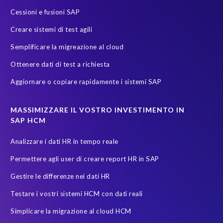
S/4
S/4HANA Migrations
S4HANA
SAP HCM reporting
Cessioni e fusioni SAP
SAP Payroll
SAP Payroll data
SAP Pinnacle Awards
Creare sistemi di test agili
SAP SuccessFactors Employee Central Payroll
SAP TDMS
Semplificare la migreazione al cloud
SAP certified solution
SAP data
SAP data migration
Ottenere dati di test a richiesta
SAP data privacy & security
SAP data privacy and compliance
Aggiornare o copiare rapidamente i sistemi SAP
SAP environment
SAP test data management
SAPinItalia
Sandbox
Secure scrambled production data for testing
MASSIMIZZARE IL VOSTRO INVESTIMENTO IN
SAP HCM
Soterion
SuccessFactors' Employee Central Payroll
Analizzare i dati HR in tempo reale
System Landscape Optimization
Transformation
Permettere agli user di creare report HR in SAP
Transformation without re-implementation
Upgrade
Gestire le differenze nei dati HR
Variance Monitor
anonymised data
Testare i vostri sistemi HCM con dati reali
elefanti, rinoceronti e persone
garante dalla privacy
Simplicare la migrazione al cloud HCM
groupelephant.com
privacy
quality of test data