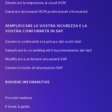
Simplicare la migrazione al cloud HCM
groupelephant.com
privacy
quality of test data
Generare documenti HCM professionali e formattati
sicurezza dati
test data masking
SEMPLIFICARE LA VOSTRA SICUREZZA E LA
VOSTRA CONFORMITÀ IN SAP
Gestire la conformità e la privacy dei vostri dati
Semplicare lo scrambling ed il mascheramento dei dati
Modificare e archiviare documenti SAP
Gestire il rischio di informazioni SAP
RISORSE INFORMATIVE
Prossimi webinar
E-book & guide