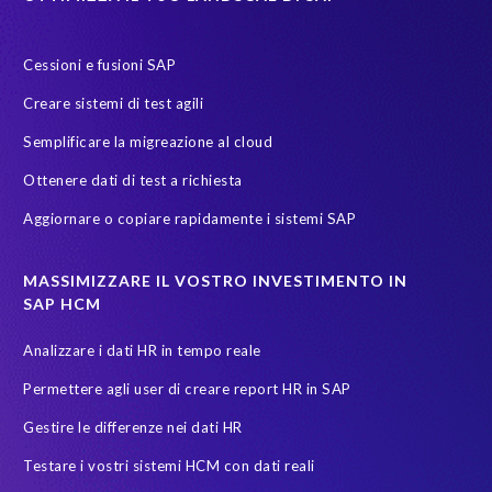
Payroll reporting
Production system
Riduzionedellapovertà
S/4
S/4HANA Migrations
S4HANA
SAP HCM reporting
Cessioni e fusioni SAP
SAP Payroll
SAP Payroll data
SAP Pinnacle Awards
Creare sistemi di test agili
SAP SuccessFactors Employee Central Payroll
SAP TDMS
Semplificare la migreazione al cloud
SAP certified solution
SAP data
SAP data migration
Ottenere dati di test a richiesta
SAP data privacy & security
SAP data privacy and compliance
Aggiornare o copiare rapidamente i sistemi SAP
SAP environment
SAP test data management
SAPinItalia
Sandbox
Secure scrambled production data for testing
MASSIMIZZARE IL VOSTRO INVESTIMENTO IN
SAP HCM
Soterion
SuccessFactors' Employee Central Payroll
Analizzare i dati HR in tempo reale
System Landscape Optimization
Transformation
Permettere agli user di creare report HR in SAP
Transformation without re-implementation
Upgrade
Gestire le differenze nei dati HR
Variance Monitor
anonymised data
Testare i vostri sistemi HCM con dati reali
elefanti, rinoceronti e persone
garante dalla privacy