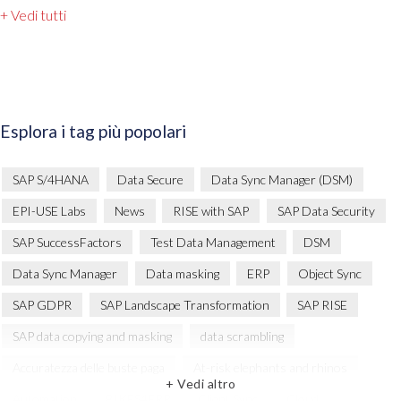
+ Vedi tutti
Esplora i tag più popolari
SAP S/4HANA
Data Secure
Data Sync Manager (DSM)
EPI-USE Labs
News
RISE with SAP
SAP Data Security
SAP SuccessFactors
Test Data Management
DSM
Data Sync Manager
Data masking
ERP
Object Sync
SAP GDPR
SAP Landscape Transformation
SAP RISE
SAP data copying and masking
data scrambling
Accuratezza delle buste paga
At-risk elephants and rhinos
+ Vedi altro
Automation
BIKES4ERP
Client Sync
Cloud