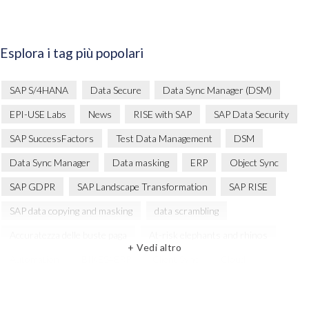
Esplora i tag più popolari
SAP S/4HANA
Data Secure
Data Sync Manager (DSM)
EPI-USE Labs
News
RISE with SAP
SAP Data Security
SAP SuccessFactors
Test Data Management
DSM
Data Sync Manager
Data masking
ERP
Object Sync
SAP GDPR
SAP Landscape Transformation
SAP RISE
SAP data copying and masking
data scrambling
Accuratezza delle buste paga
At-risk elephants and rhinos
+ Vedi altro
Automation
BIKES4ERP
Client Sync
Cloud
Cloud Migration
Comparing data
Copy and mask test data
DSM Readiness Assessment
DSM solution
Data Privacy