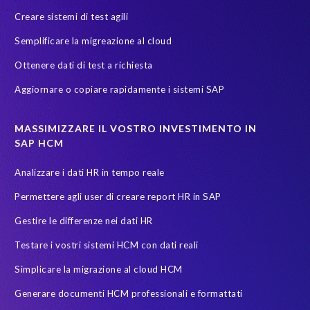
SAP Payroll
SAP Payroll data
SAP Pinnacle Awards
Creare sistemi di test agili
SAP SuccessFactors Employee Central Payroll
SAP TDMS
Semplificare la migreazione al cloud
SAP certified solution
SAP data
SAP data migration
Ottenere dati di test a richiesta
SAP data privacy & security
SAP data privacy and compliance
Aggiornare o copiare rapidamente i sistemi SAP
SAP environment
SAP test data management
SAPinItalia
Sandbox
Secure scrambled production data for testing
MASSIMIZZARE IL VOSTRO INVESTIMENTO IN
SAP HCM
Soterion
SuccessFactors' Employee Central Payroll
Analizzare i dati HR in tempo reale
System Landscape Optimization
Transformation
Permettere agli user di creare report HR in SAP
Transformation without re-implementation
Upgrade
Gestire le differenze nei dati HR
Variance Monitor
anonymised data
Testare i vostri sistemi HCM con dati reali
elefanti, rinoceronti e persone
garante dalla privacy
Simplicare la migrazione al cloud HCM
groupelephant.com
privacy
quality of test data
Generare documenti HCM professionali e formattati
sicurezza dati
test data masking