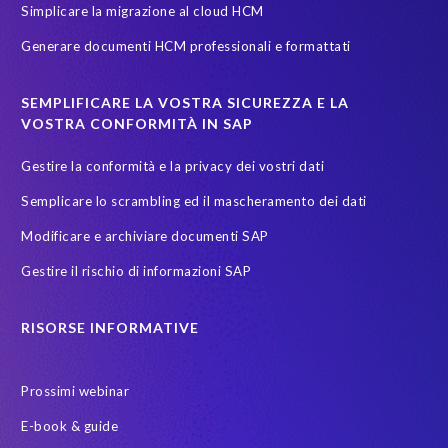
Simplicare la migrazione al cloud HCM
groupelephant.com
privacy
quality of test data
Generare documenti HCM professionali e formattati
sicurezza dati
test data masking
SEMPLIFICARE LA VOSTRA SICUREZZA E LA
VOSTRA CONFORMITÀ IN SAP
Gestire la conformità e la privacy dei vostri dati
Semplicare lo scrambling ed il mascheramento dei dati
Modificare e archiviare documenti SAP
Gestire il rischio di informazioni SAP
RISORSE INFORMATIVE
Prossimi webinar
E-book & guide