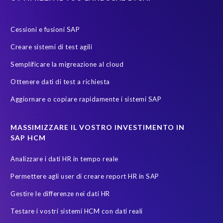
Payroll reporting
Production system
Riduzionedellapovertà
S/4
S/4HANA Migrations
S4HANA
SAP HCM reporting
Cessioni e fusioni SAP
SAP Payroll
SAP Payroll data
SAP Pinnacle Awards
Creare sistemi di test agili
SAP SuccessFactors Employee Central Payroll
SAP TDMS
Semplificare la migreazione al cloud
SAP certified solution
SAP data
SAP data migration
Ottenere dati di test a richiesta
SAP data privacy & security
SAP data privacy and compliance
Aggiornare o copiare rapidamente i sistemi SAP
SAP environment
SAP test data management
SAPinItalia
Sandbox
Secure scrambled production data for testing
MASSIMIZZARE IL VOSTRO INVESTIMENTO IN
SAP HCM
Soterion
SuccessFactors' Employee Central Payroll
Analizzare i dati HR in tempo reale
System Landscape Optimization
Transformation
Permettere agli user di creare report HR in SAP
Transformation without re-implementation
Upgrade
Gestire le differenze nei dati HR
Variance Monitor
anonymised data
Testare i vostri sistemi HCM con dati reali
elefanti, rinoceronti e persone
garante dalla privacy