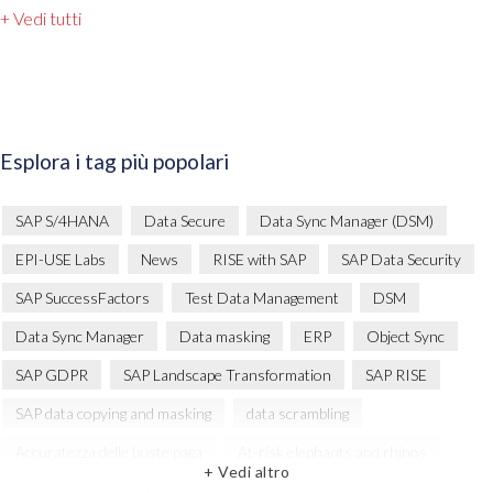
+ Vedi tutti
Esplora i tag più popolari
SAP S/4HANA
Data Secure
Data Sync Manager (DSM)
EPI-USE Labs
News
RISE with SAP
SAP Data Security
SAP SuccessFactors
Test Data Management
DSM
Data Sync Manager
Data masking
ERP
Object Sync
SAP GDPR
SAP Landscape Transformation
SAP RISE
SAP data copying and masking
data scrambling
Accuratezza delle buste paga
At-risk elephants and rhinos
+ Vedi altro
Automation
BIKES4ERP
Client Sync
Cloud