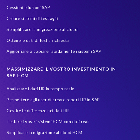
S/4
S/4HANA Migrations
S4HANA
SAP HCM reporting
Cessioni e fusioni SAP
SAP Payroll
SAP Payroll data
SAP Pinnacle Awards
Creare sistemi di test agili
SAP SuccessFactors Employee Central Payroll
SAP TDMS
Semplificare la migreazione al cloud
SAP certified solution
SAP data
SAP data migration
Ottenere dati di test a richiesta
SAP data privacy & security
SAP data privacy and compliance
Aggiornare o copiare rapidamente i sistemi SAP
SAP environment
SAP test data management
SAPinItalia
Sandbox
Secure scrambled production data for testing
MASSIMIZZARE IL VOSTRO INVESTIMENTO IN
SAP HCM
Soterion
SuccessFactors' Employee Central Payroll
Analizzare i dati HR in tempo reale
System Landscape Optimization
Transformation
Permettere agli user di creare report HR in SAP
Transformation without re-implementation
Upgrade
Gestire le differenze nei dati HR
Variance Monitor
anonymised data
Testare i vostri sistemi HCM con dati reali
elefanti, rinoceronti e persone
garante dalla privacy
Simplicare la migrazione al cloud HCM
groupelephant.com
privacy
quality of test data