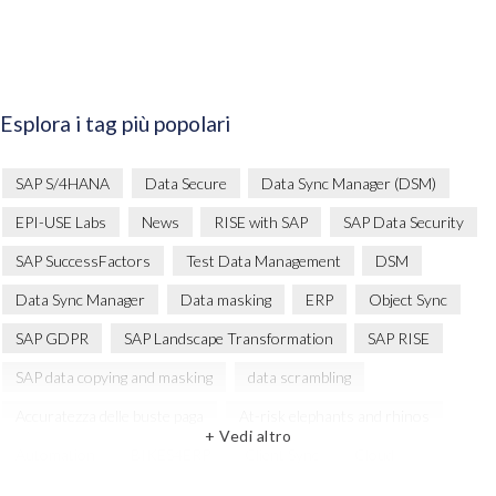
Esplora i tag più popolari
SAP S/4HANA
Data Secure
Data Sync Manager (DSM)
EPI-USE Labs
News
RISE with SAP
SAP Data Security
SAP SuccessFactors
Test Data Management
DSM
Data Sync Manager
Data masking
ERP
Object Sync
SAP GDPR
SAP Landscape Transformation
SAP RISE
SAP data copying and masking
data scrambling
Accuratezza delle buste paga
At-risk elephants and rhinos
+ Vedi altro
Automation
BIKES4ERP
Client Sync
Cloud
Cloud Migration
Comparing data
Copy and mask test data