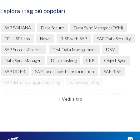
Esplora i tag più popolari
SAP S/4HANA
Data Secure
Data Sync Manager (DSM)
EPI-USE Labs
News
RISE with SAP
SAP Data Security
SAP SuccessFactors
Test Data Management
DSM
Data Sync Manager
Data masking
ERP
Object Sync
SAP GDPR
SAP Landscape Transformation
SAP RISE
SAP data copying and masking
data scrambling
Accuratezza delle buste paga
At-risk elephants and rhinos
+ Vedi altro
Automation
BIKES4ERP
Client Sync
Cloud
Cloud Migration
Comparing data
Copy and mask test data
DSM Readiness Assessment
DSM solution
Data Privacy
Data privacy regulations
Dati SAP
ERP Air Force