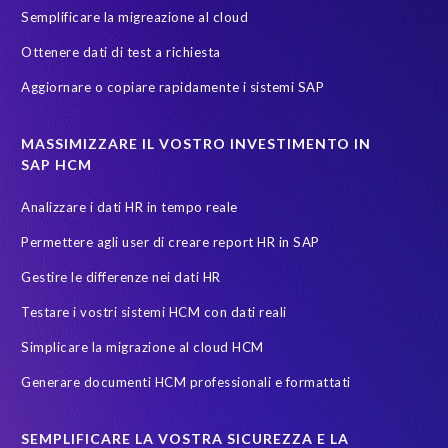
Semplificare la migreazione al cloud
SAP certified solution
SAP data
SAP data migration
Ottenere dati di test a richiesta
SAP data privacy & security
SAP data privacy and compliance
Aggiornare o copiare rapidamente i sistemi SAP
SAP environment
SAP test data management
SAPinItalia
Sandbox
Secure scrambled production data for testing
MASSIMIZZARE IL VOSTRO INVESTIMENTO IN
SAP HCM
Soterion
SuccessFactors' Employee Central Payroll
Analizzare i dati HR in tempo reale
System Landscape Optimization
Transformation
Permettere agli user di creare report HR in SAP
Transformation without re-implementation
Upgrade
Gestire le differenze nei dati HR
Variance Monitor
anonymised data
Testare i vostri sistemi HCM con dati reali
elefanti, rinoceronti e persone
garante dalla privacy
Simplicare la migrazione al cloud HCM
groupelephant.com
privacy
quality of test data
Generare documenti HCM professionali e formattati
sicurezza dati
test data masking
SEMPLIFICARE LA VOSTRA SICUREZZA E LA