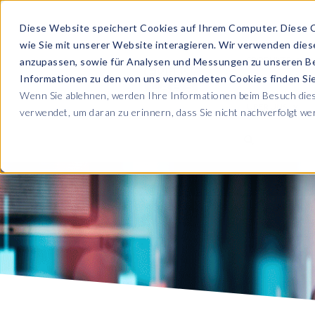
Diese Website speichert Cookies auf Ihrem Computer. Diese 
wie Sie mit unserer Website interagieren. Wir verwenden die
PRODUKTE
anzupassen, sowie für Analysen und Messungen zu unseren B
Informationen zu den von uns verwendeten Cookies finden S
Wenn Sie ablehnen, werden Ihre Informationen beim Besuch diese
ÜBER UNS
verwendet, um daran zu erinnern, dass Sie nicht nachverfolgt w
Blog
Lesen Sie alle U
Sicherheit sowie
Unternehmen
Sp
Webinare
Datenschutz & Sicherheit
Lernen Sie von 
SAP HCM & Payroll
Wer wir sind
Ko
Webinaren
Unsere Kultur
S
Data Privacy Suite
Transformation mit PRISM™
E-Books, Whit
Entdecken Sie u
Karriere
N
Data Secure™
SAP® SuccessFactors®
Integration Monitoring
Videos
Partner
E
Data Disclose™
Verbessern Sie 
Payroll reporting