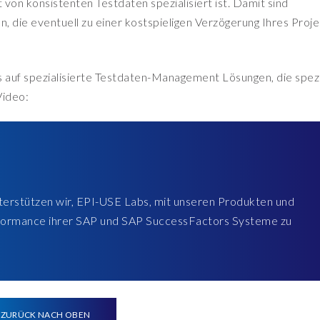
von konsistenten Testdaten spezialisiert ist. Damit sind
 die eventuell zu einer kostspieligen Verzögerung Ihres Proj
 auf spezialisierte Testdaten-Management Lösungen, die spezi
Video:
erstützen wir, EPI-USE Labs, mit unseren Produkten und
formance ihrer SAP und SAP SuccessFactors Systeme zu
ZURÜCK NACH OBEN