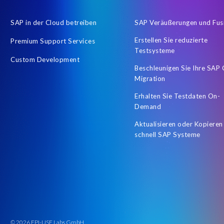
SAP in der Cloud betreiben
SAP Veräußerungen und Fus
Erstellen Sie reduzierte
Premium Support Services
Testsysteme
Custom Development
Beschleunigen Sie Ihre SAP
Migration
Erhalten Sie Testdaten On-
Demand
Aktualisieren oder Kopieren
schnell SAP Systeme
© 2026 EPI-USE Labs GmbH