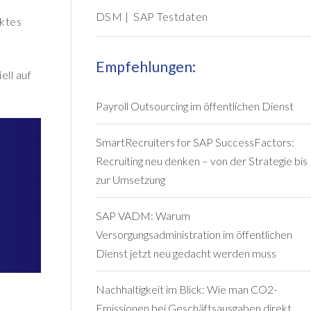
DSM
|
SAP Testdaten
ektes
Empfehlungen:
ell auf
Payroll Outsourcing im öffentlichen Dienst
SmartRecruiters for SAP SuccessFactors:
Recruiting neu denken – von der Strategie bis
zur Umsetzung
SAP VADM: Warum
Versorgungsadministration im öffentlichen
Dienst jetzt neu gedacht werden muss
Nachhaltigkeit im Blick: Wie man CO2-
Emissionen bei Geschäftsausgaben direkt