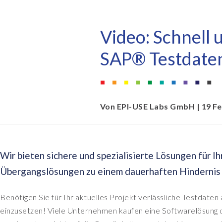
Standorte
C
Data Redact™
E
Query Manager™ Extended
Data Retain™
Service Paket
Video: Schnell 
Governance, Risk & Complianc
HCM Beratung für SAP®
SAP® Testdaten
(GRC) mit Soterion
HCM Prozesse für SAP®
Testdatenmanagement
Trainings & Schulungen für S
HCM
Von
EPI-USE Labs GmbH
| 19 F
Data Sync Manager™
SAP SuccessFactors
Data Sync Manager™ Client S
Wir bieten sichere und spezialisierte Lösungen für 
Data Sync Manager™ Object
Beratung für SAP®
Sync™
SuccessFactors® und Services
Übergangslösungen zu einem dauerhaften Hindernis 
Data Sync Manager™ System
People Solutions: Ready-to-u
Benötigen Sie für Ihr aktuelles Projekt verlässliche Testdate
Builder™
Lösung für SAP®
SuccessFactors®
einzusetzen! Viele Unternehmen kaufen eine Softwarelösung 
Data Secure™