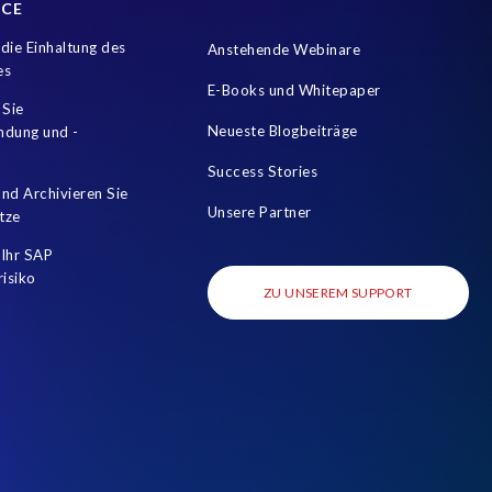
NCE
die Einhaltung des
Anstehende Webinare
es
E-Books und Whitepaper
 Sie
Neueste Blogbeiträge
mdung und -
Success Stories
nd Archivieren Sie
Unsere Partner
tze
Ihr SAP
risiko
ZU UNSEREM SUPPORT