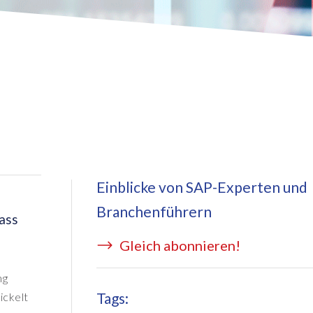
eApply
is Managed Services
c Form
 auf Azure
ernal Learning Request
E BRIDGE Managed Services
swort Reset App
sekostentool Edi
Einblicke von SAP-Experten und
Branchenführern
ass
Gleich abonnieren!
ng
Tags:
ickelt