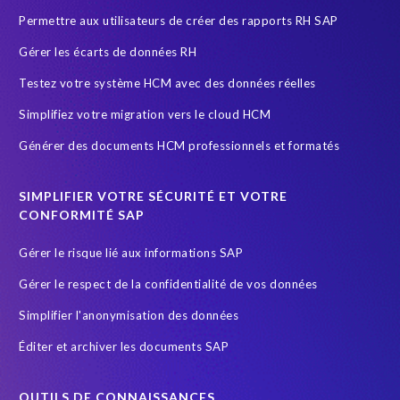
Permettre aux utilisateurs de créer des rapports RH SAP
SAP Cloud
SAP GDPR
SAP HCM reporting
Gérer les écarts de données RH
SAP HR Reporting
SAP Landscape Transformation
Testez votre système HCM avec des données réelles
SAP Payroll
SAP Payroll data
SAP RISE
SAP data
Simplifiez votre migration vers le cloud HCM
SAP data privacy and compliance
SAP security
Générer des documents HCM professionnels et formatés
Secure scrambled production data for testing
Securitée des données
South Africa
SIMPLIFIER VOTRE SÉCURITÉ ET VOTRE
SuccessFactors' Employee Central Payroll
CONFORMITÉ SAP
System Landscape Optimization
Système SAP
Gérer le risque lié aux informations SAP
Sécurité et conformité
Test Data Management
Gérer le respect de la confidentialité de vos données
Transformation
Transformation without re-implementation
Simplifier l'anonymisation des données
Wildlife conservation
anonymised data
groupelephant.com
Éditer et archiver les documents SAP
quality of test data
s/4HANA
test data masking
OUTILS DE CONNAISSANCES