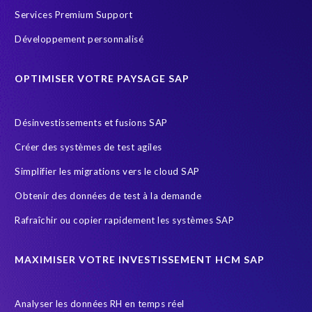
Corporate Social Responsibility
Customer-specific infotypes
Services Premium Support
DSM
Data Privacy
Data Sync Manager
Data masking
Développement personnalisé
Data privacy regulations
Données SAP
ERP Air Force
OPTIMISER VOTRE PAYSAGE SAP
ERP Honey
ERP K9 Unit
Ecosysteme SAP
Employee data
Endangered Elephant
Environnement Cloud
Désinvestissements et fusions SAP
FUE
General Data Protection
Créer des systèmes de test agiles
General Data Protection Regulation
Gestion des riques d'accès
Simplifier les migrations vers le cloud SAP
Governance, Risk Management and Compliance (GRC)
HCM
Obtenir des données de test à la demande
HIPPA
HR
HR employee reports
HXM Move
Rafraîchir ou copier rapidement les systèmes SAP
Human Resources
Infotype
Intelligent HR and Payroll
Object Sync
POPI Act
Paie
Payroll
MAXIMISER VOTRE INVESTISSEMENT HCM SAP
Payroll reporting
Query Manager Analytics Connector
Analyser les données RH en temps réel
S/4HANA Migrations
SAP
SAP Analytics Cloud