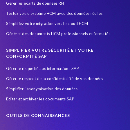
Gérer les écarts de données RH
SAP HR Reporting
SAP Landscape Transformation
Testez votre système HCM avec des données réelles
SAP Payroll
SAP Payroll data
SAP RISE
SAP data
Simplifiez votre migration vers le cloud HCM
SAP data privacy and compliance
SAP security
Générer des documents HCM professionnels et formatés
Secure scrambled production data for testing
Securitée des données
South Africa
SIMPLIFIER VOTRE SÉCURITÉ ET VOTRE
SuccessFactors' Employee Central Payroll
CONFORMITÉ SAP
System Landscape Optimization
Système SAP
Gérer le risque lié aux informations SAP
Sécurité et conformité
Test Data Management
Gérer le respect de la confidentialité de vos données
Transformation
Transformation without re-implementation
Simplifier l'anonymisation des données
Wildlife conservation
anonymised data
groupelephant.com
Éditer et archiver les documents SAP
quality of test data
s/4HANA
test data masking
OUTILS DE CONNAISSANCES