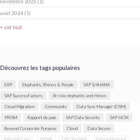
novembre 2025
(1)
août 2024
(1)
+ voir tout
Découvrez les tags populaires
ERP
Elephants, Rhinos & People
SAP S/4HANA
SAP SuccessFactors
At-risk elephants and rhinos
Cloud Migration
Community
Data Sync Manager (DSM)
PRISM
Rapport de paie
SAP Data Security
SAP HCM
Beyond Corporate Purpose
Cloud
Data Secure
EPI-USE Labs
GDPR
GRC for SAP
Group Elephant