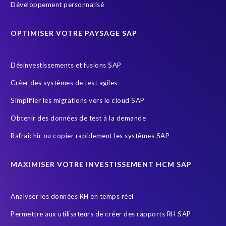
DSM
Data Privacy
Data Sync Manager
Data masking
Développement personnalisé
Data privacy regulations
Données SAP
ERP Air Force
OPTIMISER VOTRE PAYSAGE SAP
ERP Honey
ERP K9 Unit
Ecosysteme SAP
Employee data
Endangered Elephant
Environnement Cloud
Désinvestissements et fusions SAP
FUE
General Data Protection
Créer des systèmes de test agiles
General Data Protection Regulation
Gestion des riques d'accès
Simplifier les migrations vers le cloud SAP
Governance, Risk Management and Compliance (GRC)
HCM
Obtenir des données de test à la demande
HIPPA
HR
HR employee reports
HXM Move
Rafraîchir ou copier rapidement les systèmes SAP
Human Resources
Infotype
Intelligent HR and Payroll
Object Sync
POPI Act
Paie
Payroll
MAXIMISER VOTRE INVESTISSEMENT HCM SAP
Payroll reporting
Query Manager Analytics Connector
Analyser les données RH en temps réel
S/4HANA Migrations
SAP
SAP Analytics Cloud
Permettre aux utilisateurs de créer des rapports RH SAP
SAP Cloud
SAP GDPR
SAP HCM reporting