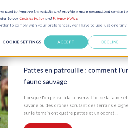
are used to improve the website and provide a more personalized service to
refer to our
Cookies Policy
and
Privacy Policy
.
OBTENIR UNE ESTIMATION
SERVICES
RESOURCES
rder to comply with your preferences, we'll have to use just one tiny
CON
NOU
COOKIE SETTINGS
ACCEPT
DECLINE
omplets
Blogs
Lire les dernières actualités sur SAP
from SAP HCM and
SLO, SAP HCM, Données &
ontactez-nous
confidentialité et Cloud
Pattes en patrouille : comment l'u
o SAP SuccessFactors
Webinaires
faune sauvage
Paysages SAP et Gestion des
Paysage SAP et Gestion des
Con
Ser
ANA data and
upport
Accéder à des avis d'experts grâce à des
Données de Test
Données de Test
des
et 
e management
webinaires en direct et à la demande
ernières actualités
Lorsque l'on pense à la conservation de la faune et
AP data privacy
Ebooks, guides et autres
Suite Data Sync Manager (DSM)
Migrations PRISM vers S/4HANA
Dat
Clo
savane ou des drones scrutant des terrains éloigné
ce
NSPIRE events
Télécharger des e-books gratuits, des
on
guides complets et plus encore
sur le terrain ont quatre pattes et un odorat ...
- System Builder/Shell Sync
System Landscape Optimization
- D
Mig
(SLO)
- Object Sync
- D
Bas