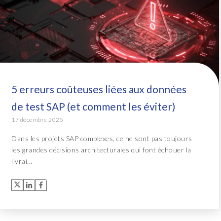
5 erreurs coûteuses liées aux données
de test SAP (et comment les éviter)
17 décembre 2025
Dans les projets SAP complexes, ce ne sont pas toujours
les grandes décisions architecturales qui font échouer la
livrai...