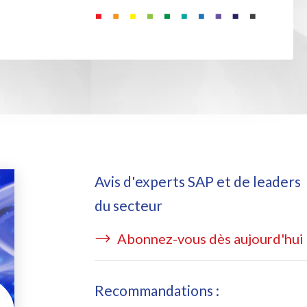
ata Redact
vate cloud hosting
ata Retain
P on AWS
erion (GRC)
 sur Azure
icense Manager
Avis d'experts SAP et de leaders
du secteur
Abonnez-vous dès aujourd'hui
Recommandations :