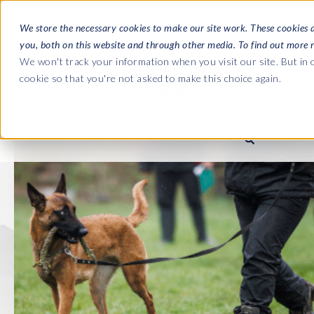
We store the necessary cookies to make our site work. These cookies 
you, both on this website and through other media. To find out more 
LOGICIELS
We won't track your information when you visit our site. But in o
cookie so that you're not asked to make this choice again.
À PROPOS
Guides c
Journey 
Entreprise
C
Payroll t
SAP HCM et Paie
SAP HCM et Paie
SAP S/4H
Qui sommes nous?
S
landscap
Notre culture
D
HCM Productivity Suite
PRISM for Payroll
Road to S
complian
Carrières
I
Query Manager
SAP SuccessFactors Integrati
monitoring
Partenaires
Query Manager Add-ons
Payroll reporting