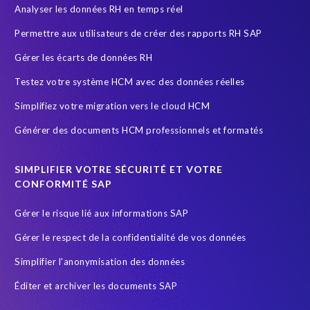
Analyser les données RH en temps réel
S/4HANA Migrations
SAP
SAP Analytics Cloud
Permettre aux utilisateurs de créer des rapports RH SAP
SAP Cloud
SAP GDPR
SAP HCM reporting
Gérer les écarts de données RH
SAP HR Reporting
SAP Landscape Transformation
Testez votre système HCM avec des données réelles
SAP Payroll
SAP Payroll data
SAP RISE
SAP data
Simplifiez votre migration vers le cloud HCM
SAP data privacy and compliance
SAP security
Générer des documents HCM professionnels et formatés
Secure scrambled production data for testing
Securitée des données
South Africa
SIMPLIFIER VOTRE SÉCURITÉ ET VOTRE
SuccessFactors' Employee Central Payroll
CONFORMITÉ SAP
System Landscape Optimization
Système SAP
Gérer le risque lié aux informations SAP
Sécurité et conformité
Test Data Management
Gérer le respect de la confidentialité de vos données
Transformation
Transformation without re-implementation
Simplifier l'anonymisation des données
Wildlife conservation
anonymised data
groupelephant.com
Éditer et archiver les documents SAP
quality of test data
s/4HANA
test data masking