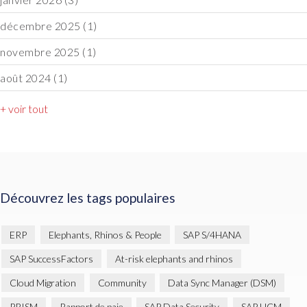
décembre 2025
(1)
novembre 2025
(1)
août 2024
(1)
+ voir tout
Découvrez les tags populaires
ERP
Elephants, Rhinos & People
SAP S/4HANA
SAP SuccessFactors
At-risk elephants and rhinos
Cloud Migration
Community
Data Sync Manager (DSM)
PRISM
Rapport de paie
SAP Data Security
SAP HCM