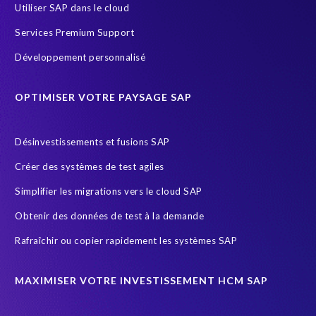
Comparing data
Copy and mask test data
Utiliser SAP dans le cloud
Corporate Social Responsibility
Customer-specific infotypes
Services Premium Support
DSM
Data Privacy
Data Sync Manager
Data masking
Développement personnalisé
Data privacy regulations
Données SAP
ERP Air Force
OPTIMISER VOTRE PAYSAGE SAP
ERP Honey
ERP K9 Unit
Ecosysteme SAP
Employee data
Endangered Elephant
Environnement Cloud
Désinvestissements et fusions SAP
FUE
General Data Protection
Créer des systèmes de test agiles
General Data Protection Regulation
Gestion des riques d'accès
Simplifier les migrations vers le cloud SAP
Governance, Risk Management and Compliance (GRC)
HCM
Obtenir des données de test à la demande
HIPPA
HR
HR employee reports
HXM Move
Rafraîchir ou copier rapidement les systèmes SAP
Human Resources
Infotype
Intelligent HR and Payroll
Object Sync
POPI Act
Paie
Payroll
MAXIMISER VOTRE INVESTISSEMENT HCM SAP
Payroll reporting
Query Manager Analytics Connector