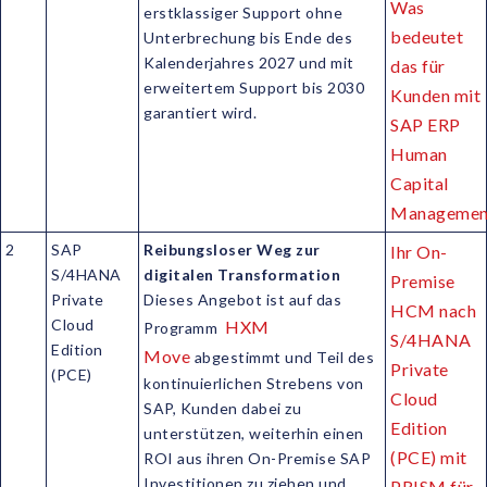
Was
erstklassiger Support ohne
bedeutet
Unterbrechung bis Ende des
Kalenderjahres 2027 und mit
das für
erweitertem Support bis 2030
Kunden mit
garantiert wird.
SAP ERP
Human
Capital
Managemen
2
SAP
Reibungsloser Weg zur
Ihr On-
S/4HANA
digitalen Transformation
Premise
Private
Dieses Angebot ist auf das
HCM nach
Cloud
HXM
Programm
S/4HANA
Edition
Move
abgestimmt und Teil des
Private
(PCE)
kontinuierlichen Strebens von
Cloud
SAP, Kunden dabei zu
Edition
unterstützen, weiterhin einen
(PCE) mit
ROI aus ihren On-Premise SAP
Investitionen zu ziehen und
PRISM für