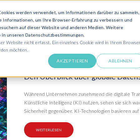
Cookies werden verwendet, um Informationen darüber zu sammeln,
se Informationen, um Ihre Browser-Erfahrung zu verbessern und
ANGEBOT ANFRAGEN
SERVICES
MEDIATHEK
esuchern auf dieser Website und anderen Medien. Weitere
KONTAK
ie in unseren Datenschutzbestimmungen.
SIE UNS
r Website nicht erfasst. Ein einzelnes Cookie wird in Ihrem Browse
erden möchten.
Success Stor
AKZEPTIEREN
ABLEHNEN
pdates zu SAP SLO, SAP HCM, Datenschutz &
Lernen Sie aus 
 Cloud
rechen Sie uns an
Den Überblick über globale Daten
Kundensuppo
Erhalten Sie Un
SAP HCM & Payroll
SAP
unseren Experten in Live und On-Demand
SAP Landscape
Clo
ntaktieren Sie uns
Während Unternehmen zunehmend die digitale Tran
Transformation
Man
Schulungen
Künstliche Intelligenz (KI) nutzen, sehen sie sich
Finden Sie die p
upport
HCM Productivity Suite
Bet
epaper & mehr...
Ein
Sicherheit gegenüber. KI-Technologien basieren auf 
Transformation zu SAP
Tra
nsere E-Books, Whitepaper usw. zum Download
ews
Query Manager™
S/4HANA®
S/
Boo
PC
WEITERLESEN
vents
Document Builder™
System Landscape Optimization
Clo
Ihr SAP Know-how mit unseren Videos
(SLO)