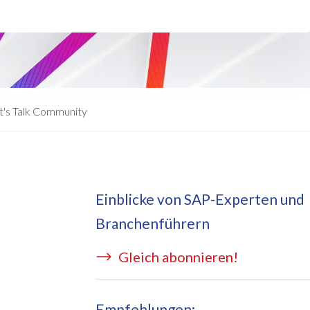
eApply
is Managed Services
c Form
 auf Azure
ernal Learning Request
E BRIDGE Managed Services
swort Reset App
t's Talk Community
sekostentool Edi
Einblicke von SAP-Experten und
Branchenführern
Gleich abonnieren!
Empfehlungen: