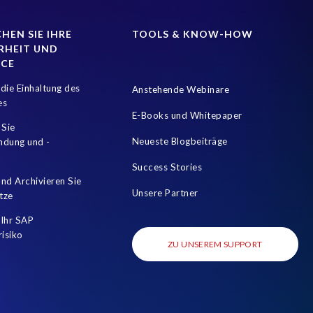
HEN SIE IHRE
TOOLS & KNOW-HOW
RHEIT UND
NCE
die Einhaltung des
Anstehende Webinare
es
E-Books und Whitepaper
 Sie
Neueste Blogbeiträge
mdung und -
Success Stories
nd Archivieren Sie
Unsere Partner
tze
Ihr SAP
risiko
ZU UNSEREM SUPPORT