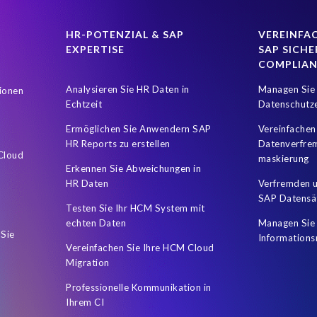
HR-POTENZIAL & SAP
VEREINFAC
EXPERTISE
SAP SICHE
COMPLIA
Analysieren Sie HR Daten in
Managen Sie 
ionen
Echtzeit
Datenschutz
Ermöglichen Sie Anwendern SAP
Vereinfachen
HR Reports zu erstellen
Datenverfre
 Cloud
maskierung
Erkennen Sie Abweichungen in
HR Daten
Verfremden u
SAP Datensä
Testen Sie Ihr HCM System mit
echten Daten
Managen Sie 
 Sie
Informations
Vereinfachen Sie Ihre HCM Cloud
Migration
Professionelle Kommunikation in
Ihrem CI