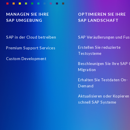
MANAGEN SIE IHRE
OPTIMIEREN SIE IHRE
SAP UMGEBUNG
SAP LANDSCHAFT
SAP in der Cloud betreiben
SAP Veräußerungen und Fus
Erstellen Sie reduzierte
Premium Support Services
Testsysteme
Custom Development
Beschleunigen Sie Ihre SAP
Migration
Erhalten Sie Testdaten On-
Demand
Aktualisieren oder Kopieren
schnell SAP Systeme