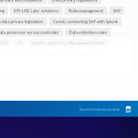
ng
EPI-USE Labs’ solutions
Risikomanagement
SAP
data privacy legislation
Cenoti, connecting SAP with Splunk
ata processor versus controller
Data retention rules
ILM
IT
Identity and Access Management (IAM)
Transformation
SAP RISE
SAP S/4HANA
informationssicherheit
itsecurity
sapsecurity
beyond corporate purpose