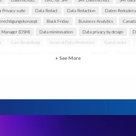
 Privacy suite
Data Redact
Data Redaction
Daten Reduzieru
erechtigungskonzept
Black Friday
Business Analytics
Canada 
c Manager (DSM)
Data minimisation
Data privacy by design
D
g
Gast Bestellung
General Data Protection
Guest order
ersonal employee data
Role permissions
SAP HCM
SAP HCM 
+ See More
HCM data
Subject Access Request
Success Story
compliance