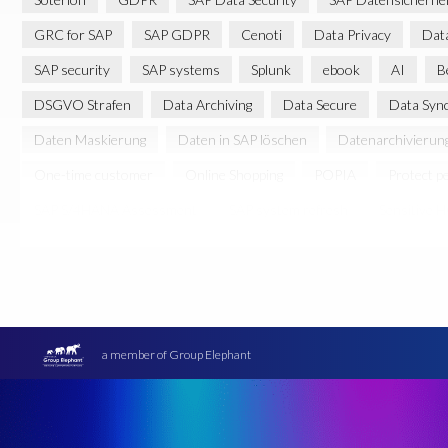
GRC for SAP
SAP GDPR
Cenoti
Data Privacy
Data
SAP security
SAP systems
Splunk
ebook
AI
B
DSGVO Strafen
Data Archiving
Data Secure
Data Syn
Daten Maskierung
Daten in SAP löschen
Datenarchivierun
One-time customer
Online Shopping
POPIA
Protect p
SAP S/4HANA Assessment
SAP system refresh
Sensitive 
synergie
a member of Group Elephant