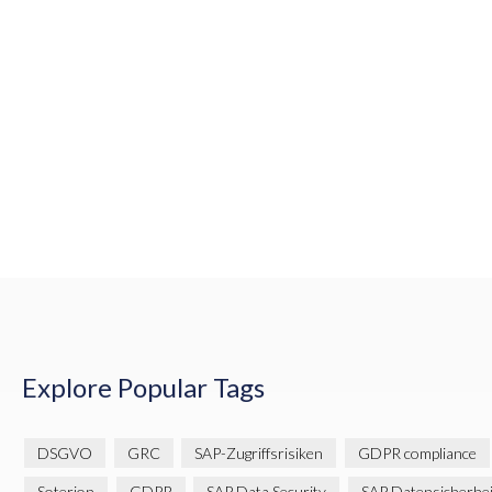
Explore Popular Tags
DSGVO
GRC
SAP-Zugriffsrisiken
GDPR compliance
Soterion
GDPR
SAP Data Security
SAP Datensicherhei