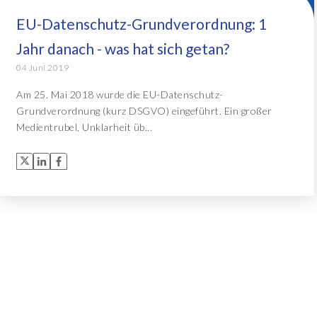
EU-Datenschutz-Grundverordnung: 1
Object Extractor™
Alle Lösungen
Jahr danach - was hat sich getan?
Archive Central
04 Juni 2019
Am 25. Mai 2018 wurde die EU-Datenschutz-
Grundverordnung (kurz DSGVO) eingeführt. Ein großer
Alle Lösungen
Medientrubel, Unklarheit üb...