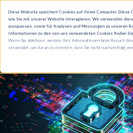
Diese Website speichert Cookies auf Ihrem Computer. Diese 
wie Sie mit unserer Website interagieren. Wir verwenden die
PRODUKTE
anzupassen, sowie für Analysen und Messungen zu unseren B
Informationen zu den von uns verwendeten Cookies finden S
Wenn Sie ablehnen, werden Ihre Informationen beim Besuch diese
ÜBER UNS
verwendet, um daran zu erinnern, dass Sie nicht nachverfolgt w
Blog
Lesen Sie alle U
Sicherheit sowie
Unternehmen
Sp
Webinare
Datenschutz & Sicherheit
Lernen Sie von 
SAP HCM & Payroll
Wer wir sind
Ko
Webinaren
Unsere Kultur
S
Data Privacy Suite
Transformation mit PRISM™
E-Books, Whit
Entdecken Sie u
Karriere
N
Data Secure™
SAP® SuccessFactors®
Integration Monitoring
Videos
Partner
E
Data Disclose™
Verbessern Sie 
Payroll reporting