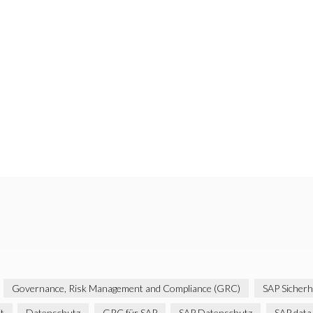
Governance, Risk Management and Compliance (GRC)
SAP Sicherh
t
Datenschutz
GRC für SAP
SAP Datenschutz
SAP data