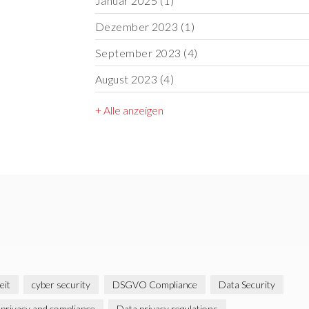
Januar 2025
(1)
Dezember 2023
(1)
September 2023
(4)
August 2023
(4)
+ Alle anzeigen
eit
cyber security
DSGVO Compliance
Data Security
 privacy and compliance
Data privacy regulations