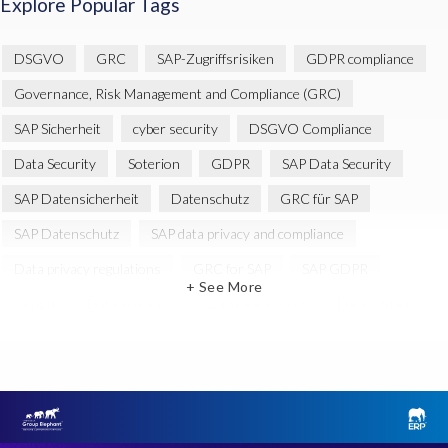
Explore Popular Tags
DSGVO
GRC
SAP-Zugriffsrisiken
GDPR compliance
Governance, Risk Management and Compliance (GRC)
SAP Sicherheit
cyber security
DSGVO Compliance
Data Security
Soterion
GDPR
SAP Data Security
SAP Datensicherheit
Datenschutz
GRC für SAP
SAP Datenschutz
SAP data privacy and compliance
Data privacy regulations
GRC for SAP
SAP GDPR
+ See More
Cenoti
Data Privacy
Data Privacy suite
Data Redact
Data Redaction
Daten Reduzierung
EPI-USE Labs’ solutions
Risikomanagement
SAP
SAP security
SAP systems
Splunk
ebook
AI
Berechtigungskonzept
Black Friday
Business Analytics