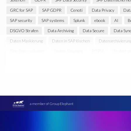
GRC for SAP
SAP GDPR
Cenoti
Data Privacy
Data
SAP security
SAP systems
Splunk
ebook
AI
B
DSGVO Strafen
Data Archiving
Data Secure
Data Syn
Daten Maskierung
Daten in SAP löschen
Datenarchivierun
One-time customer
Online Shopping
POPIA
Protect p
SAP S/4HANA Assessment
SAP system refresh
Sensitive 
synergie
a member of Group Elephant