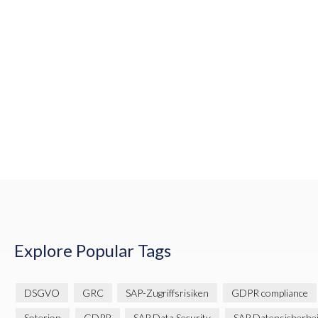
Explore Popular Tags
DSGVO
GRC
SAP-Zugriffsrisiken
GDPR compliance
Soterion
GDPR
SAP Data Security
SAP Datensicherhei