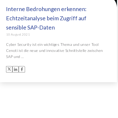
Interne Bedrohungen erkennen:
Object Extractor™
Alle Lösungen
Echtzeitanalyse beim Zugriff auf
Archive Central
sensible SAP-Daten
10 August 2021
Alle Lösungen
Cyber Security ist ein wichtiges Thema und unser Tool
Cenoti ist die neue und innovative Schnittstelle zwischen
SAP und ...