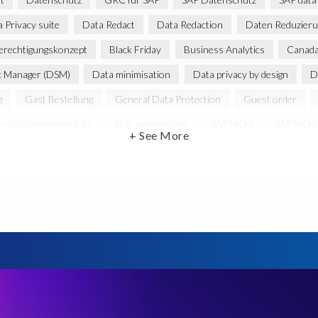
 Privacy suite
Data Redact
Data Redaction
Daten Reduzieru
erechtigungskonzept
Black Friday
Business Analytics
Canada 
c Manager (DSM)
Data minimisation
Data privacy by design
D
g
Gast Bestellung
General Data Protection
Guest order
ersonal employee data
Role permissions
SAP HCM
SAP HCM 
+ See More
HCM data
Subject Access Request
Success Story
compliance