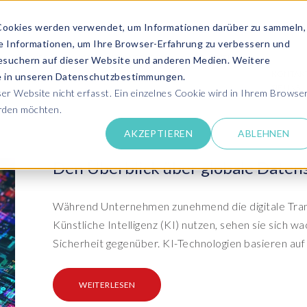
Cookies werden verwendet, um Informationen darüber zu sammeln,
se Informationen, um Ihre Browser-Erfahrung zu verbessern und
ANGEBOT ANFRAGEN
SERVICES
MEDIATHEK
esuchern auf dieser Website und anderen Medien. Weitere
KONTAK
ie in unseren Datenschutzbestimmungen.
SIE UNS
r Website nicht erfasst. Ein einzelnes Cookie wird in Ihrem Browse
erden möchten.
Success Stor
AKZEPTIEREN
ABLEHNEN
pdates zu SAP SLO, SAP HCM, Datenschutz &
Lernen Sie aus 
 Cloud
rechen Sie uns an
Den Überblick über globale Daten
Kundensuppo
Erhalten Sie Un
SAP HCM & Payroll
SAP
unseren Experten in Live und On-Demand
SAP Landscape
Clo
ntaktieren Sie uns
Während Unternehmen zunehmend die digitale Tran
Transformation
Man
Schulungen
Künstliche Intelligenz (KI) nutzen, sehen sie sich
Finden Sie die p
upport
HCM Productivity Suite
Bet
epaper & mehr...
Ein
Sicherheit gegenüber. KI-Technologien basieren auf 
Transformation zu SAP
Tra
nsere E-Books, Whitepaper usw. zum Download
ews
Query Manager™
S/4HANA®
S/
Boo
PC
WEITERLESEN
vents
Document Builder™
System Landscape Optimization
Clo
Ihr SAP Know-how mit unseren Videos
(SLO)