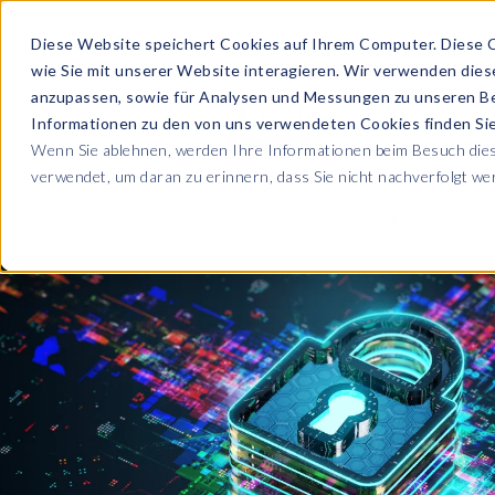
Diese Website speichert Cookies auf Ihrem Computer. Diese 
wie Sie mit unserer Website interagieren. Wir verwenden die
PRODUKTE
anzupassen, sowie für Analysen und Messungen zu unseren B
Informationen zu den von uns verwendeten Cookies finden S
Wenn Sie ablehnen, werden Ihre Informationen beim Besuch diese
ÜBER UNS
verwendet, um daran zu erinnern, dass Sie nicht nachverfolgt w
Blog
Lesen Sie alle U
Sicherheit sowie
Unternehmen
Sp
Webinare
Datenschutz & Sicherheit
Lernen Sie von 
SAP HCM & Payroll
Wer wir sind
Ko
Webinaren
Unsere Kultur
S
Data Privacy Suite
Transformation mit PRISM™
E-Books, Whit
Entdecken Sie u
Karriere
N
Data Secure™
SAP® SuccessFactors®
Integration Monitoring
Videos
Partner
E
Data Disclose™
Verbessern Sie 
Payroll reporting