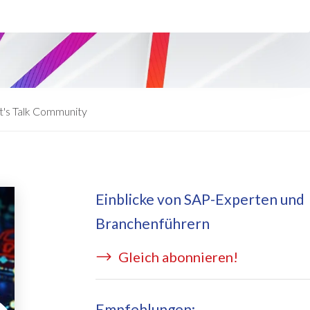
eApply
is Managed Services
c Form
 auf Azure
ernal Learning Request
E BRIDGE Managed Services
swort Reset App
t's Talk Community
sekostentool Edi
Einblicke von SAP-Experten und
Branchenführern
Gleich abonnieren!
Empfehlungen: