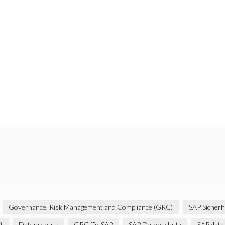
Governance, Risk Management and Compliance (GRC)
SAP Sicherh
t
Datenschutz
GRC für SAP
SAP Datenschutz
SAP data