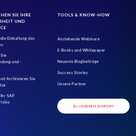
HEN SIE IHRE
TOOLS & KNOW-HOW
RHEIT UND
NCE
die Einhaltung des
Anstehende Webinare
es
E-Books und Whitepaper
 Sie
Neueste Blogbeiträge
mdung und -
Success Stories
nd Archivieren Sie
Unsere Partner
tze
Ihr SAP
risiko
ZU UNSEREM SUPPORT