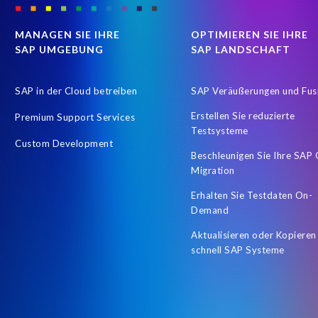
MANAGEN SIE IHRE
OPTIMIEREN SIE IHRE
SAP UMGEBUNG
SAP LANDSCHAFT
SAP in der Cloud betreiben
SAP Veräußerungen und Fus
Erstellen Sie reduzierte
Premium Support Services
Testsysteme
Custom Development
Beschleunigen Sie Ihre SAP
Migration
Erhalten Sie Testdaten On-
Demand
Aktualisieren oder Kopieren
schnell SAP Systeme