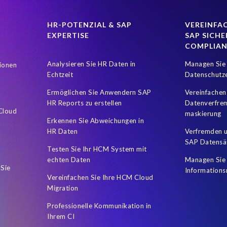
HR-POTENZIAL & SAP
VEREINFAC
EXPERTISE
SAP SICHE
COMPLIA
Analysieren Sie HR Daten in
Managen Sie 
ionen
Echtzeit
Datenschutz
Ermöglichen Sie Anwendern SAP
Vereinfachen
HR Reports zu erstellen
Datenverfre
 Cloud
maskierung
Erkennen Sie Abweichungen in
HR Daten
Verfremden u
SAP Datensä
Testen Sie Ihr HCM System mit
echten Daten
Managen Sie 
 Sie
Informations
Vereinfachen Sie Ihre HCM Cloud
Migration
Professionelle Kommunikation in
Ihrem CI