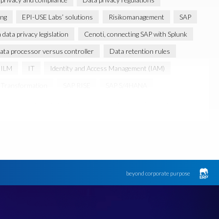
ng
EPI-USE Labs’ solutions
Risikomanagement
SAP
data privacy legislation
Cenoti, connecting SAP with Splunk
ata processor versus controller
Data retention rules
ILM
IT
Identity and Access Management (IAM)
Transformation
SAP RISE
SAP S/4HANA
informationssicherheit
itsecurity
sapsecurity
beyond corporate purpose