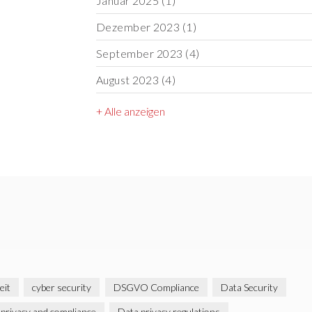
Januar 2025
(1)
Dezember 2023
(1)
September 2023
(4)
August 2023
(4)
+ Alle anzeigen
eit
cyber security
DSGVO Compliance
Data Security
 privacy and compliance
Data privacy regulations