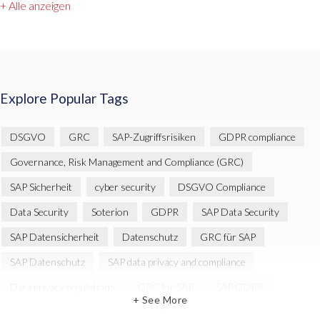
+ Alle anzeigen
Explore Popular Tags
DSGVO
GRC
SAP-Zugriffsrisiken
GDPR compliance
Governance, Risk Management and Compliance (GRC)
SAP Sicherheit
cyber security
DSGVO Compliance
Data Security
Soterion
GDPR
SAP Data Security
SAP Datensicherheit
Datenschutz
GRC für SAP
SAP Datenschutz
SAP data privacy and compliance
Data privacy regulations
GRC for SAP
SAP GDPR
+ See More
Cenoti
Data Privacy
Data Privacy suite
Data Redact