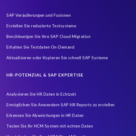
Protect personal employee data
Role permissions
SAP HCM
SAP Veräußerungen und Fusionen
SAP HCM Transformation
SAP RISE
SAP S/4HANA
Erstellen Sie reduzierte Testsysteme
SAP S/4HANA Assessment
SAP system refresh
Beschleunigen Sie Ihre SAP Cloud Migration
Sensitive HCM data
Subject Access Request
Success Story
Erhalten Sie Testdaten On-Demand
compliance
informationssicherheit
itsecurity
Aktualisieren oder Kopieren Sie schnell SAP Systeme
sapsecurity
synergie
HR-POTENZIAL & SAP EXPERTISE
Analysieren Sie HR Daten in Echtzeit
Ermöglichen Sie Anwendern SAP HR Reports zu erstellen
Erkennen Sie Abweichungen in HR Daten
Testen Sie Ihr HCM System mit echten Daten