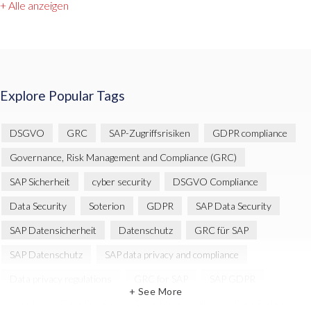
+ Alle anzeigen
Explore Popular Tags
DSGVO
GRC
SAP-Zugriffsrisiken
GDPR compliance
Governance, Risk Management and Compliance (GRC)
SAP Sicherheit
cyber security
DSGVO Compliance
Data Security
Soterion
GDPR
SAP Data Security
SAP Datensicherheit
Datenschutz
GRC für SAP
SAP Datenschutz
SAP data privacy and compliance
Data privacy regulations
GRC for SAP
SAP GDPR
+ See More
Cenoti
Data Privacy
Data Privacy suite
Data Redact