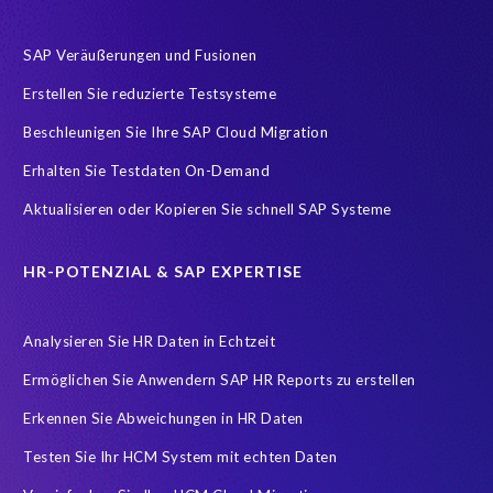
Protect personal employee data
Role permissions
SAP HCM
SAP Veräußerungen und Fusionen
SAP HCM Transformation
SAP RISE
SAP S/4HANA
Erstellen Sie reduzierte Testsysteme
SAP S/4HANA Assessment
SAP system refresh
Beschleunigen Sie Ihre SAP Cloud Migration
Sensitive HCM data
Subject Access Request
Success Story
Erhalten Sie Testdaten On-Demand
compliance
informationssicherheit
itsecurity
Aktualisieren oder Kopieren Sie schnell SAP Systeme
sapsecurity
synergie
HR-POTENZIAL & SAP EXPERTISE
Analysieren Sie HR Daten in Echtzeit
Ermöglichen Sie Anwendern SAP HR Reports zu erstellen
Erkennen Sie Abweichungen in HR Daten
Testen Sie Ihr HCM System mit echten Daten