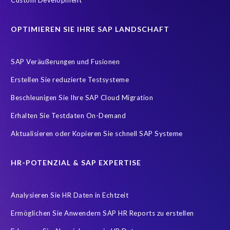
ILM
IT
Identity and Access Management (IAM)
OPTIMIEREN SIE IHRE SAP LANDSCHAFT
One-time customer
Online Shopping
POPIA
Protect personal employee data
Role permissions
SAP HCM
SAP Veräußerungen und Fusionen
SAP HCM Transformation
SAP RISE
SAP S/4HANA
Erstellen Sie reduzierte Testsysteme
SAP S/4HANA Assessment
SAP system refresh
Beschleunigen Sie Ihre SAP Cloud Migration
Sensitive HCM data
Subject Access Request
Success Story
Erhalten Sie Testdaten On-Demand
compliance
informationssicherheit
itsecurity
Aktualisieren oder Kopieren Sie schnell SAP Systeme
sapsecurity
synergie
HR-POTENZIAL & SAP EXPERTISE
Analysieren Sie HR Daten in Echtzeit
Ermöglichen Sie Anwendern SAP HR Reports zu erstellen