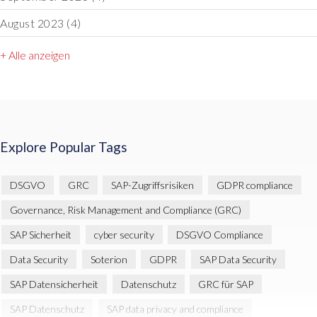
August 2023
(4)
+ Alle anzeigen
Explore Popular Tags
DSGVO
GRC
SAP-Zugriffsrisiken
GDPR compliance
Governance, Risk Management and Compliance (GRC)
SAP Sicherheit
cyber security
DSGVO Compliance
Data Security
Soterion
GDPR
SAP Data Security
SAP Datensicherheit
Datenschutz
GRC für SAP
SAP Datenschutz
SAP data privacy and compliance