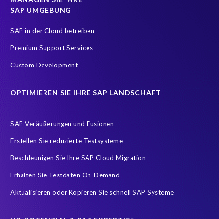
SAP UMGEBUNG
Data minimisation
Data privacy by design
Data processor versus controller
Data retention rules
SAP in der Cloud betreiben
Daten Maskierung
Daten in SAP löschen
Datenarchivierung
Premium Support Services
Gast Bestellung
General Data Protection
Guest order
Custom Development
ILM
IT
Identity and Access Management (IAM)
OPTIMIEREN SIE IHRE SAP LANDSCHAFT
One-time customer
Online Shopping
POPIA
Protect personal employee data
Role permissions
SAP HCM
SAP Veräußerungen und Fusionen
SAP HCM Transformation
SAP RISE
SAP S/4HANA
Erstellen Sie reduzierte Testsysteme
SAP S/4HANA Assessment
SAP system refresh
Beschleunigen Sie Ihre SAP Cloud Migration
Sensitive HCM data
Subject Access Request
Success Story
Erhalten Sie Testdaten On-Demand
compliance
informationssicherheit
itsecurity
Aktualisieren oder Kopieren Sie schnell SAP Systeme
sapsecurity
synergie