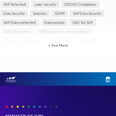
SAP Sicherheit
cyber security
DSGVO Compliance
Data Security
Soterion
GDPR
SAP Data Security
SAP Datensicherheit
Datenschutz
GRC für SAP
SAP Datenschutz
SAP data privacy and compliance
Data privacy regulations
GRC for SAP
SAP GDPR
+ See More
Cenoti
Data Privacy
Data Privacy suite
Data Redact
Data Redaction
Daten Reduzierung
EPI-USE Labs’ solutions
Risikomanagement
SAP
SAP security
SAP systems
Splunk
ebook
AI
Berechtigungskonzept
Black Friday
Business Analytics
Canada data privacy legislation
Cenoti, connecting SAP with Splunk
DSGVO Strafen
Data Archiving
Data Secure
Data Sync Manager (DSM)
MANAGEN SIE IHRE