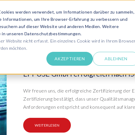
Cookies werden verwendet, um Informationen darüber zu sammeln,
se Informationen, um Ihre Browser-Erfahrung zu verbessern und
ANGEBOT ANFRAGEN
SERVICES
MEDIATHEK
esuchern auf dieser Website und anderen Medien. Weitere
KONTAK
ie in unseren Datenschutzbestimmungen.
SIE UNS
r Website nicht erfasst. Ein einzelnes Cookie wird in Ihrem Browse
erden möchten.
Success Stor
AKZEPTIEREN
ABLEHNEN
pdates zu SAP SLO, SAP HCM, Datenschutz &
Lernen Sie aus 
 Cloud
rechen Sie uns an
EPI-USE GmbH erfolgreich nach ISO
Kundensuppo
Erhalten Sie Un
SAP HCM & Payroll
SAP
unseren Experten in Live und On-Demand
SAP Landscape
Clo
ntaktieren Sie uns
Wir freuen uns, die erfolgreiche Zertifizierung d
Transformation
Man
Schulungen
Zertifizierung bestätigt, dass unser Qualitätsman
Finden Sie die p
upport
HCM Productivity Suite
Bet
epaper & mehr...
Ein
Anforderungen entspricht und konsequent auf klare
Transformation zu SAP
Tra
nsere E-Books, Whitepaper usw. zum Download
ews
Query Manager™
S/4HANA®
S/
Boo
PC
WEITERLESEN
vents
Document Builder™
System Landscape Optimization
Clo
Ihr SAP Know-how mit unseren Videos
(SLO)