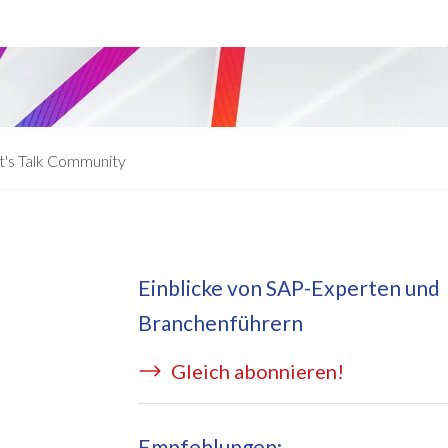
eApply
is Managed Services
c Form
 auf Azure
ernal Learning Request
E BRIDGE Managed Services
swort Reset App
t's Talk Community
sekostentool Edi
Einblicke von SAP-Experten und
Branchenführern
Gleich abonnieren!
Empfehlungen: