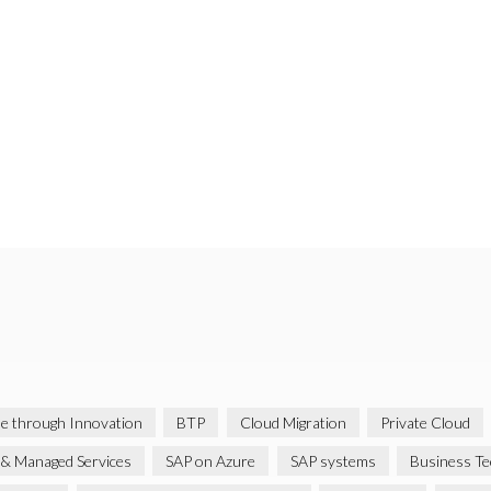
ue through Innovation
BTP
Cloud Migration
Private Cloud
& Managed Services
SAP on Azure
SAP systems
Business Te