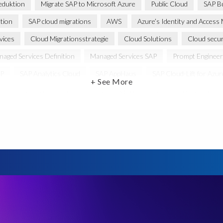
eduktion
Migrate SAP to Microsoft Azure
Public Cloud
SAP Bu
tion
SAP cloud migrations
AWS
Azure’s Identity and Acce
vices
Cloud Migrationsstrategie
Cloud Solutions
Cloud secur
aged Services Definition
Managed Services SAP
Prompt Engineer
P
SAP Analytics Cloud
SAP AppHaus
SAP Cloud-Lift for Azur
+ See More
ion
SAP SuccessFactors
SAP Upgrade
SAP certified solution