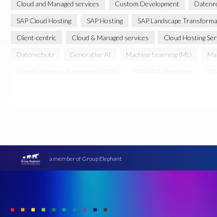
Cloud and Managed services
Custom Development
Datenr
SAP Cloud Hosting
SAP Hosting
SAP Landscape Transforma
Client-centric
Cloud & Managed services
Cloud Hosting Ser
Datenschutz
Generative AI
Machine Learning (ML)
Man
Robotic Process Automation (RPA)
S/4HANA Migrations
SA
SAP Managed Services
SAP S/4HANA
SAP S/4HANA Mirgat
cloud environment
cloud hosting
Übersetzung
a member of Group Elephant