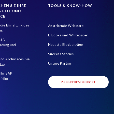
HEN SIE IHRE
TOOLS & KNOW-HOW
RHEIT UND
NCE
die Einhaltung des
Anstehende Webinare
es
E-Books und Whitepaper
 Sie
Neueste Blogbeiträge
mdung und -
Success Stories
nd Archivieren Sie
Unsere Partner
tze
Ihr SAP
risiko
ZU UNSEREM SUPPORT