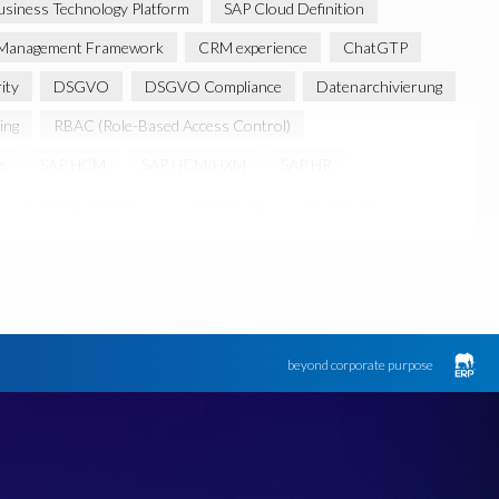
siness Technology Platform
SAP Cloud Definition
ss Management Framework
CRM experience
ChatGTP
ity
DSGVO
DSGVO Compliance
Datenarchivierung
ing
RBAC (Role-Based Access Control)
e
SAP HCM
SAP HCM/HXM
SAP HR
Trainingssysteme
Zertifizierung
certification
beyond corporate purpose