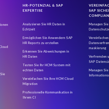
HR-POTENZIAL & SAP
VEREINFAC
EXPERTISE
SAP SICHE
COMPLIA
Analysieren Sie HR Daten in
Managen Sie 
ionen
Echtzeit
Datenschutz
Ermöglichen Sie Anwendern SAP
Vereinfachen
HR Reports zu erstellen
Datenverfre
 Cloud
maskierung
Erkennen Sie Abweichungen in
HR Daten
Verfremden u
SAP Datensä
Testen Sie Ihr HCM System mit
echten Daten
Managen Sie 
 Sie
Informations
Vereinfachen Sie Ihre HCM Cloud
Migration
Professionelle Kommunikation in
Ihrem CI