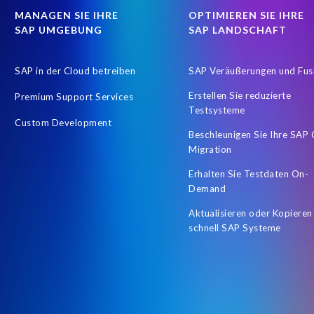
MANAGEN SIE IHRE
OPTIMIEREN SIE IHRE
SAP UMGEBUNG
SAP LANDSCHAFT
SAP in der Cloud betreiben
SAP Veräußerungen und Fus
Erstellen Sie reduzierte
Premium Support Services
Testsysteme
Custom Development
Beschleunigen Sie Ihre SAP
Migration
Erhalten Sie Testdaten On-
Demand
Aktualisieren oder Kopieren
schnell SAP Systeme