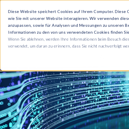
Diese Website speichert Cookies auf Ihrem Computer. Diese 
wie Sie mit unserer Website interagieren. Wir verwenden die
PRODUKTE
anzupassen, sowie für Analysen und Messungen zu unseren B
Informationen zu den von uns verwendeten Cookies finden S
Wenn Sie ablehnen, werden Ihre Informationen beim Besuch diese
ÜBER UNS
verwendet, um daran zu erinnern, dass Sie nicht nachverfolgt w
Blog
Lesen Sie alle U
Sicherheit sowie
Unternehmen
Sp
Webinare
Datenschutz & Sicherheit
Lernen Sie von 
SAP HCM & Payroll
Wer wir sind
Ko
Webinaren
Unsere Kultur
S
Data Privacy Suite
Transformation mit PRISM™
E-Books, Whit
Entdecken Sie u
Karriere
N
Data Secure™
SAP® SuccessFactors®
Integration Monitoring
Videos
Partner
E
Data Disclose™
Verbessern Sie 
Payroll reporting