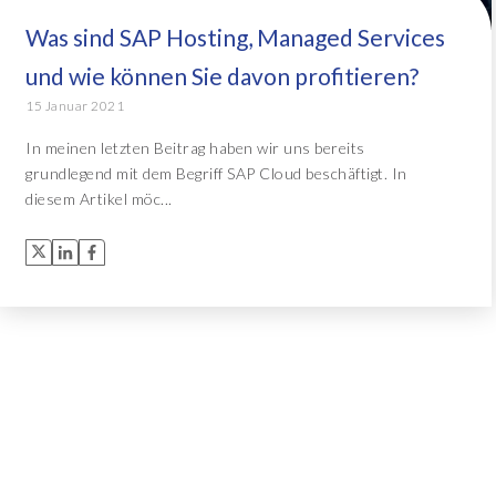
Was sind SAP Hosting, Managed Services
Object Extractor™
Alle Lösungen
und wie können Sie davon profitieren?
Archive Central
15 Januar 2021
In meinen letzten Beitrag haben wir uns bereits
grundlegend mit dem Begriff SAP Cloud beschäftigt. In
Alle Lösungen
diesem Artikel möc...