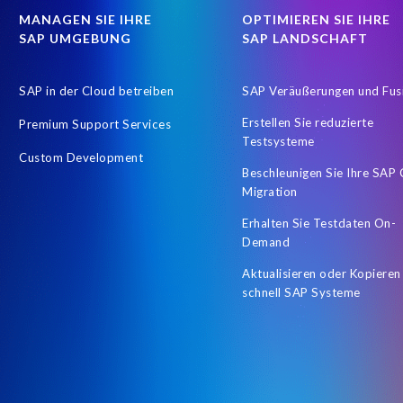
MANAGEN SIE IHRE
OPTIMIEREN SIE IHRE
SAP UMGEBUNG
SAP LANDSCHAFT
SAP in der Cloud betreiben
SAP Veräußerungen und Fus
Erstellen Sie reduzierte
Premium Support Services
Testsysteme
Custom Development
Beschleunigen Sie Ihre SAP
Migration
Erhalten Sie Testdaten On-
Demand
Aktualisieren oder Kopieren
schnell SAP Systeme