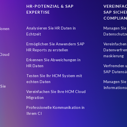
HR-POTENZIAL & SAP
VEREINFAC
EXPERTISE
SAP SICHE
COMPLIA
Analysieren Sie HR Daten in
Managen Sie 
ionen
Echtzeit
Datenschutz
Ermöglichen Sie Anwendern SAP
Vereinfachen
HR Reports zu erstellen
Datenverfre
 Cloud
maskierung
Erkennen Sie Abweichungen in
HR Daten
Verfremden u
SAP Datensä
Testen Sie Ihr HCM System mit
echten Daten
Managen Sie 
 Sie
Informations
Vereinfachen Sie Ihre HCM Cloud
Migration
Professionelle Kommunikation in
Ihrem CI