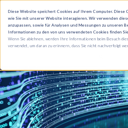
Diese Website speichert Cookies auf Ihrem Computer. Diese 
wie Sie mit unserer Website interagieren. Wir verwenden die
PRODUKTE
anzupassen, sowie für Analysen und Messungen zu unseren B
Informationen zu den von uns verwendeten Cookies finden S
Wenn Sie ablehnen, werden Ihre Informationen beim Besuch diese
ÜBER UNS
verwendet, um daran zu erinnern, dass Sie nicht nachverfolgt w
Blog
Lesen Sie alle U
Sicherheit sowie
Unternehmen
Sp
Webinare
Datenschutz & Sicherheit
Lernen Sie von 
SAP HCM & Payroll
Wer wir sind
Ko
Webinaren
Unsere Kultur
S
Data Privacy Suite
Transformation mit PRISM™
E-Books, Whit
Entdecken Sie u
Karriere
N
Data Secure™
SAP® SuccessFactors®
Integration Monitoring
Videos
Partner
E
Data Disclose™
Verbessern Sie 
Payroll reporting