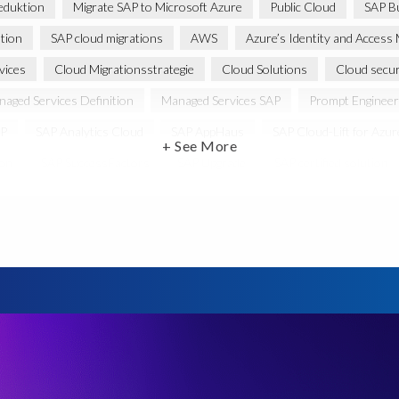
eduktion
Migrate SAP to Microsoft Azure
Public Cloud
SAP Bu
tion
SAP cloud migrations
AWS
Azure’s Identity and Acce
vices
Cloud Migrationsstrategie
Cloud Solutions
Cloud secur
aged Services Definition
Managed Services SAP
Prompt Engineer
P
SAP Analytics Cloud
SAP AppHaus
SAP Cloud-Lift for Azur
+ See More
ion
SAP SuccessFactors
SAP Upgrade
SAP certified solution