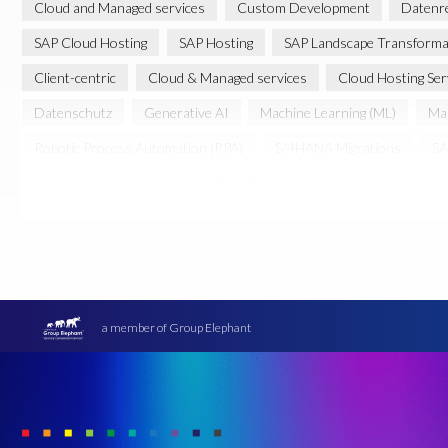
Cloud and Managed services
Custom Development
Datenr
SAP Cloud Hosting
SAP Hosting
SAP Landscape Transforma
Client-centric
Cloud & Managed services
Cloud Hosting Ser
Datenschutz
Generative AI
Machine Learning (ML)
Man
Robotic Process Automation (RPA)
S/4HANA Migrations
SA
SAP Managed Services
SAP S/4HANA
SAP S/4HANA Mirgat
cloud environment
cloud hosting
Übersetzung
a member of Group Elephant