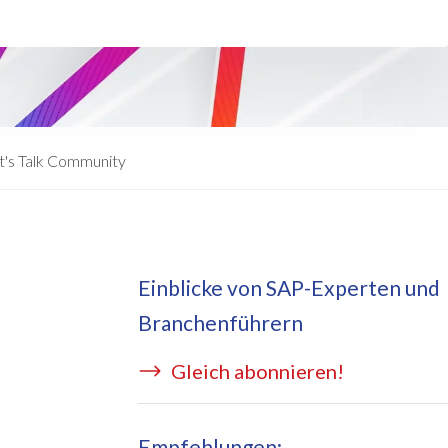
eApply
is Managed Services
c Form
 auf Azure
ernal Learning Request
E BRIDGE Managed Services
swort Reset App
t's Talk Community
sekostentool Edi
Einblicke von SAP-Experten und
Branchenführern
Gleich abonnieren!
Empfehlungen: