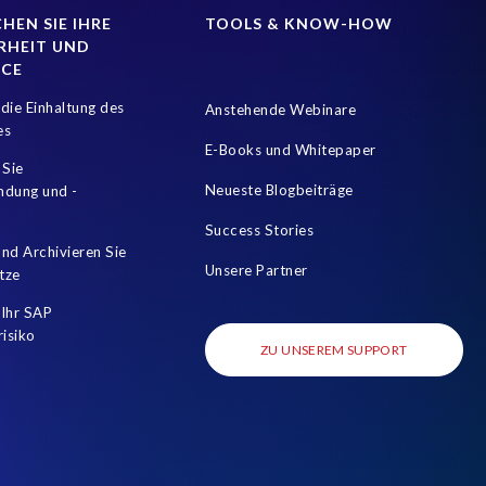
HEN SIE IHRE
TOOLS & KNOW-HOW
RHEIT UND
NCE
die Einhaltung des
Anstehende Webinare
es
E-Books und Whitepaper
 Sie
Neueste Blogbeiträge
mdung und -
Success Stories
nd Archivieren Sie
Unsere Partner
tze
Ihr SAP
risiko
ZU UNSEREM SUPPORT