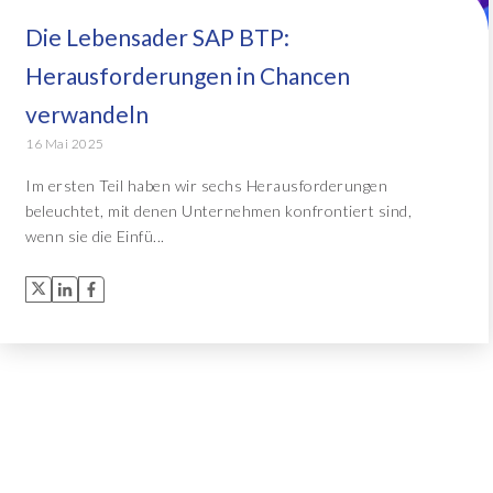
Die Lebensader SAP BTP:
Object Extractor™
Alle Lösungen
Herausforderungen in Chancen
Archive Central
verwandeln
16 Mai 2025
Alle Lösungen
Im ersten Teil haben wir sechs Herausforderungen
beleuchtet, mit denen Unternehmen konfrontiert sind,
wenn sie die Einfü...