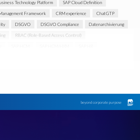
siness Technology Platform
SAP Cloud Definition
ss Management Framework
CRM experience
ChatGTP
ity
DSGVO
DSGVO Compliance
Datenarchivierung
ing
RBAC (Role-Based Access Control)
e
SAP HCM
SAP HCM/HXM
SAP HR
Trainingssysteme
Zertifizierung
certification
beyond corporate purpose