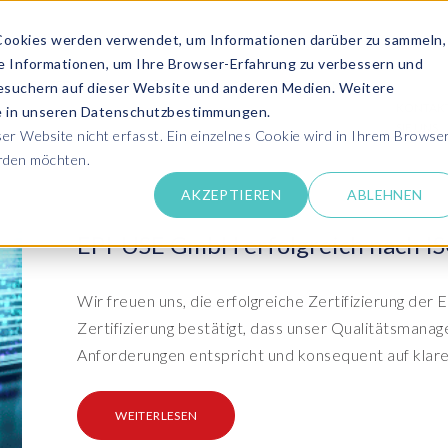
Cookies werden verwendet, um Informationen darüber zu sammeln,
se Informationen, um Ihre Browser-Erfahrung zu verbessern und
ANGEBOT ANFRAGEN
SERVICES
MEDIATHEK
esuchern auf dieser Website und anderen Medien. Weitere
KONTAK
ie in unseren Datenschutzbestimmungen.
SIE UNS
r Website nicht erfasst. Ein einzelnes Cookie wird in Ihrem Browse
erden möchten.
Success Stor
AKZEPTIEREN
ABLEHNEN
pdates zu SAP SLO, SAP HCM, Datenschutz &
Lernen Sie aus 
 Cloud
rechen Sie uns an
EPI-USE GmbH erfolgreich nach ISO
Kundensuppo
Erhalten Sie Un
SAP HCM & Payroll
SAP
unseren Experten in Live und On-Demand
SAP Landscape
Clo
ntaktieren Sie uns
Wir freuen uns, die erfolgreiche Zertifizierung d
Transformation
Man
Schulungen
Zertifizierung bestätigt, dass unser Qualitätsman
Finden Sie die p
upport
HCM Productivity Suite
Bet
epaper & mehr...
Ein
Anforderungen entspricht und konsequent auf klare
Transformation zu SAP
Tra
nsere E-Books, Whitepaper usw. zum Download
ews
Query Manager™
S/4HANA®
S/
Boo
PC
WEITERLESEN
vents
Document Builder™
System Landscape Optimization
Clo
Ihr SAP Know-how mit unseren Videos
(SLO)