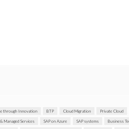
ue through Innovation
BTP
Cloud Migration
Private Cloud
& Managed Services
SAP on Azure
SAP systems
Business Te