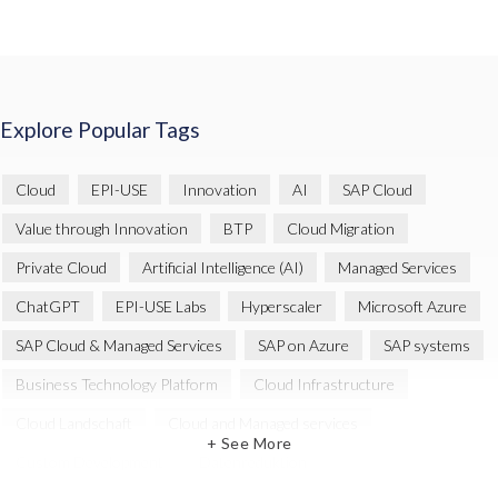
Explore Popular Tags
Cloud
EPI-USE
Innovation
AI
SAP Cloud
Value through Innovation
BTP
Cloud Migration
Private Cloud
Artificial Intelligence (AI)
Managed Services
ChatGPT
EPI-USE Labs
Hyperscaler
Microsoft Azure
SAP Cloud & Managed Services
SAP on Azure
SAP systems
Business Technology Platform
Cloud Infrastructure
Cloud Landschaft
Cloud and Managed services
+ See More
Custom Development
Datenreduktion