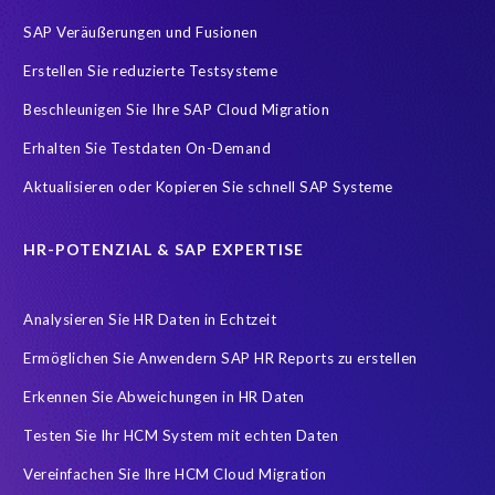
SAP
SAP Analytics Cloud
SAP AppHaus
SAP Veräußerungen und Fusionen
SAP Cloud-Lift for Azure
SAP HCM
SAP HCM/HXM
Erstellen Sie reduzierte Testsysteme
SAP HR
SAP Managed Services
SAP S/4HANA
Beschleunigen Sie Ihre SAP Cloud Migration
SAP S/4HANA Mirgation
SAP SuccessFactors
SAP Upgrade
Erhalten Sie Testdaten On-Demand
SAP certified solution
Trainingssysteme
Zertifizierung
Aktualisieren oder Kopieren Sie schnell SAP Systeme
certification
cloud environment
cloud hosting
Übersetzung
HR-POTENZIAL & SAP EXPERTISE
Analysieren Sie HR Daten in Echtzeit
Ermöglichen Sie Anwendern SAP HR Reports zu erstellen
Erkennen Sie Abweichungen in HR Daten
Testen Sie Ihr HCM System mit echten Daten
Vereinfachen Sie Ihre HCM Cloud Migration