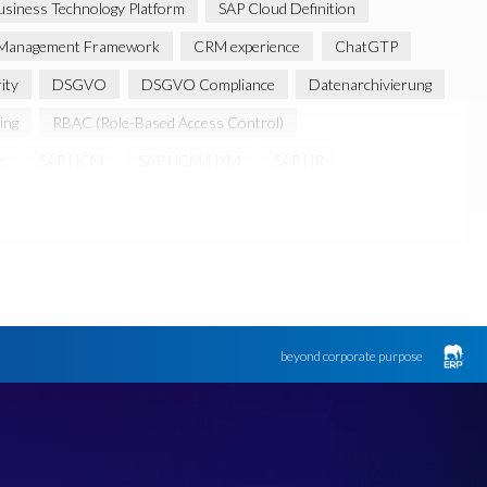
siness Technology Platform
SAP Cloud Definition
ss Management Framework
CRM experience
ChatGTP
ity
DSGVO
DSGVO Compliance
Datenarchivierung
ing
RBAC (Role-Based Access Control)
e
SAP HCM
SAP HCM/HXM
SAP HR
Trainingssysteme
Zertifizierung
certification
beyond corporate purpose