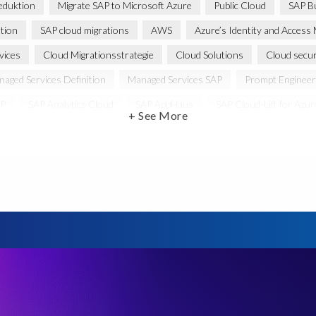
eduktion
Migrate SAP to Microsoft Azure
Public Cloud
SAP Bu
tion
SAP cloud migrations
AWS
Azure’s Identity and Acce
vices
Cloud Migrationsstrategie
Cloud Solutions
Cloud secur
aged Services Definition
Managed Services SAP
Prompt Engineer
P
SAP Analytics Cloud
SAP AppHaus
SAP Cloud-Lift for Azur
+ See More
ion
SAP SuccessFactors
SAP Upgrade
SAP certified solution