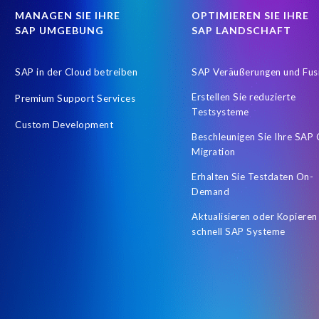
MANAGEN SIE IHRE
OPTIMIEREN SIE IHRE
SAP UMGEBUNG
SAP LANDSCHAFT
SAP in der Cloud betreiben
SAP Veräußerungen und Fus
Erstellen Sie reduzierte
Premium Support Services
Testsysteme
Custom Development
Beschleunigen Sie Ihre SAP
Migration
Erhalten Sie Testdaten On-
Demand
Aktualisieren oder Kopieren
schnell SAP Systeme