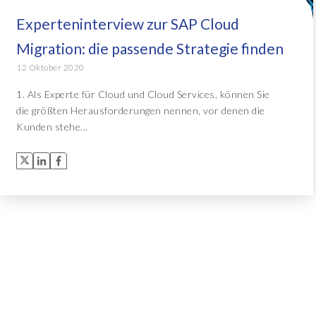
Experteninterview zur SAP Cloud
Object Extractor™
Alle Lösungen
Migration: die passende Strategie finden
Archive Central
12 Oktober 2020
1. Als Experte für Cloud und Cloud Services, können Sie
die größten Herausforderungen nennen, vor denen die
Alle Lösungen
Kunden stehe...