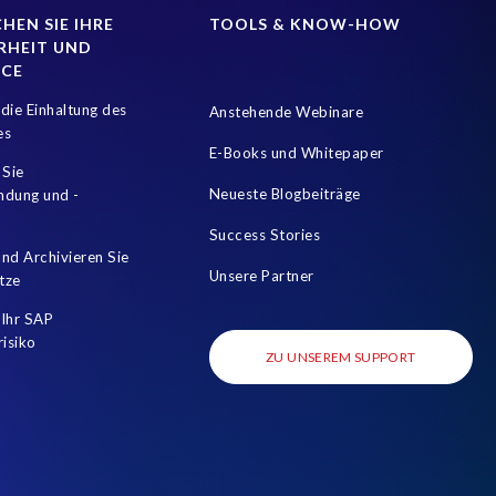
HEN SIE IHRE
TOOLS & KNOW-HOW
RHEIT UND
NCE
die Einhaltung des
Anstehende Webinare
es
E-Books und Whitepaper
 Sie
Neueste Blogbeiträge
mdung und -
Success Stories
nd Archivieren Sie
Unsere Partner
tze
Ihr SAP
risiko
ZU UNSEREM SUPPORT