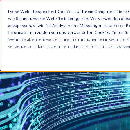
Diese Website speichert Cookies auf Ihrem Computer. Diese 
wie Sie mit unserer Website interagieren. Wir verwenden die
PRODUKTE
anzupassen, sowie für Analysen und Messungen zu unseren B
Informationen zu den von uns verwendeten Cookies finden S
Wenn Sie ablehnen, werden Ihre Informationen beim Besuch diese
ÜBER UNS
verwendet, um daran zu erinnern, dass Sie nicht nachverfolgt w
Blog
Lesen Sie alle U
Sicherheit sowie
Unternehmen
Sp
Webinare
Datenschutz & Sicherheit
Lernen Sie von 
SAP HCM & Payroll
Wer wir sind
Ko
Webinaren
Unsere Kultur
S
Data Privacy Suite
Transformation mit PRISM™
E-Books, Whit
Entdecken Sie u
Karriere
N
Data Secure™
SAP® SuccessFactors®
Integration Monitoring
Videos
Partner
E
Data Disclose™
Verbessern Sie 
Payroll reporting