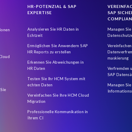
HR-POTENZIAL & SAP
VEREINFAC
EXPERTISE
SAP SICHE
COMPLIA
Analysieren Sie HR Daten in
Managen Sie 
ionen
Echtzeit
Datenschutz
Ermöglichen Sie Anwendern SAP
Vereinfachen
HR Reports zu erstellen
Datenverfre
 Cloud
maskierung
Erkennen Sie Abweichungen in
HR Daten
Verfremden u
SAP Datensä
Testen Sie Ihr HCM System mit
echten Daten
Managen Sie 
 Sie
Informations
Vereinfachen Sie Ihre HCM Cloud
Migration
Professionelle Kommunikation in
Ihrem CI