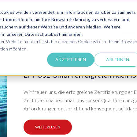
Cookies werden verwendet, um Informationen darüber zu sammeln,
se Informationen, um Ihre Browser-Erfahrung zu verbessern und
ANGEBOT ANFRAGEN
SERVICES
MEDIATHEK
esuchern auf dieser Website und anderen Medien. Weitere
KONTAK
ie in unseren Datenschutzbestimmungen.
SIE UNS
r Website nicht erfasst. Ein einzelnes Cookie wird in Ihrem Browse
erden möchten.
Success Stor
AKZEPTIEREN
ABLEHNEN
pdates zu SAP SLO, SAP HCM, Datenschutz &
Lernen Sie aus 
 Cloud
rechen Sie uns an
EPI-USE GmbH erfolgreich nach ISO
Kundensuppo
Erhalten Sie Un
SAP HCM & Payroll
SAP
unseren Experten in Live und On-Demand
SAP Landscape
Clo
ntaktieren Sie uns
Wir freuen uns, die erfolgreiche Zertifizierung d
Transformation
Man
Schulungen
Zertifizierung bestätigt, dass unser Qualitätsman
Finden Sie die p
upport
HCM Productivity Suite
Bet
epaper & mehr...
Ein
Anforderungen entspricht und konsequent auf klare
Transformation zu SAP
Tra
nsere E-Books, Whitepaper usw. zum Download
ews
Query Manager™
S/4HANA®
S/
Boo
PC
WEITERLESEN
vents
Document Builder™
System Landscape Optimization
Clo
Ihr SAP Know-how mit unseren Videos
(SLO)