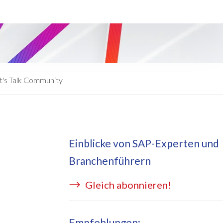
eApply
is Managed Services
c Form
 auf Azure
ernal Learning Request
E BRIDGE Managed Services
swort Reset App
t's Talk Community
sekostentool Edi
Einblicke von SAP-Experten und
Branchenführern
Gleich abonnieren!
Empfehlungen: