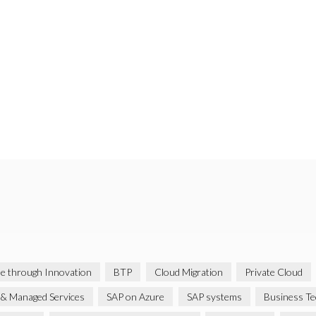
ue through Innovation
BTP
Cloud Migration
Private Cloud
& Managed Services
SAP on Azure
SAP systems
Business Te