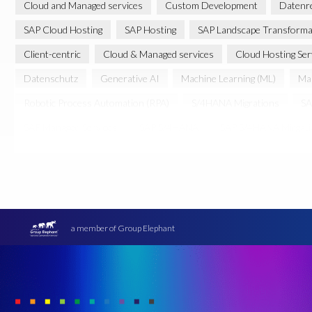
Cloud and Managed services
Custom Development
Datenr
SAP Cloud Hosting
SAP Hosting
SAP Landscape Transforma
Client-centric
Cloud & Managed services
Cloud Hosting Ser
Datenschutz
Generative AI
Machine Learning (ML)
Man
Robotic Process Automation (RPA)
S/4HANA Migrations
SA
SAP Managed Services
SAP S/4HANA
SAP S/4HANA Mirgat
cloud environment
cloud hosting
Übersetzung
a member of Group Elephant