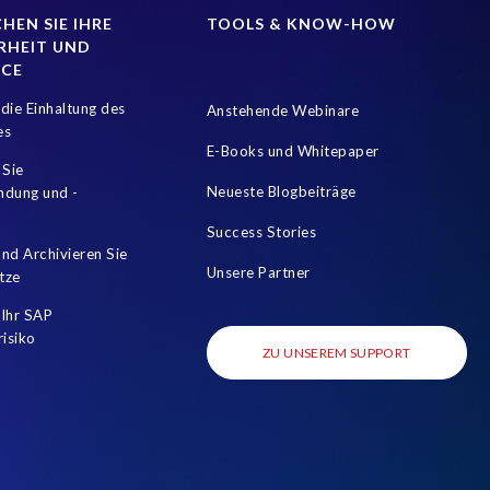
HEN SIE IHRE
TOOLS & KNOW-HOW
RHEIT UND
NCE
die Einhaltung des
Anstehende Webinare
es
E-Books und Whitepaper
 Sie
Neueste Blogbeiträge
mdung und -
Success Stories
nd Archivieren Sie
Unsere Partner
tze
Ihr SAP
risiko
ZU UNSEREM SUPPORT