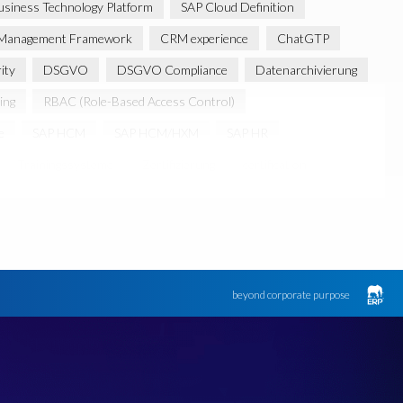
siness Technology Platform
SAP Cloud Definition
ss Management Framework
CRM experience
ChatGTP
ity
DSGVO
DSGVO Compliance
Datenarchivierung
ing
RBAC (Role-Based Access Control)
e
SAP HCM
SAP HCM/HXM
SAP HR
Trainingssysteme
Zertifizierung
certification
beyond corporate purpose