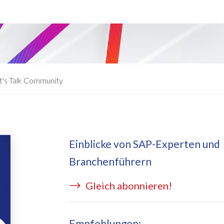
eApply
is Managed Services
c Form
 auf Azure
ernal Learning Request
E BRIDGE Managed Services
swort Reset App
t's Talk Community
sekostentool Edi
Einblicke von SAP-Experten und
Branchenführern
Gleich abonnieren!
Empfehlungen: