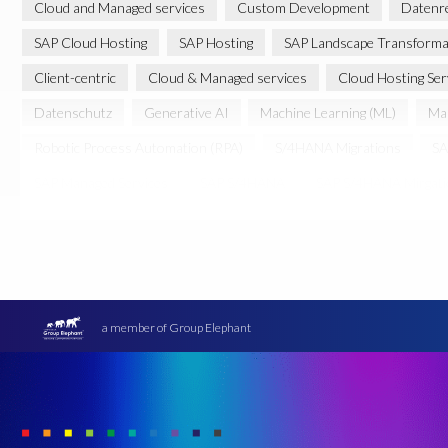
Cloud and Managed services
Custom Development
Datenr
SAP Cloud Hosting
SAP Hosting
SAP Landscape Transforma
Client-centric
Cloud & Managed services
Cloud Hosting Ser
Datenschutz
Generative AI
Machine Learning (ML)
Man
Robotic Process Automation (RPA)
S/4HANA Migrations
SA
SAP Managed Services
SAP S/4HANA
SAP S/4HANA Mirgat
cloud environment
cloud hosting
Übersetzung
a member of Group Elephant