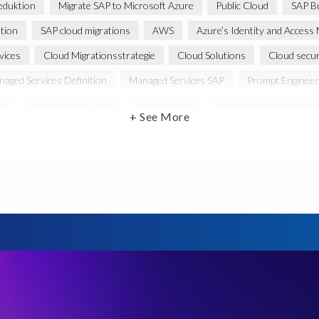
eduktion
Migrate SAP to Microsoft Azure
Public Cloud
SAP Bu
tion
SAP cloud migrations
AWS
Azure’s Identity and Acce
vices
Cloud Migrationsstrategie
Cloud Solutions
Cloud secur
aged Services Definition
Managed Services SAP
Prompt Engineer
P
SAP Analytics Cloud
SAP AppHaus
SAP Cloud-Lift for Azur
+ See More
ion
SAP SuccessFactors
SAP Upgrade
SAP certified solution