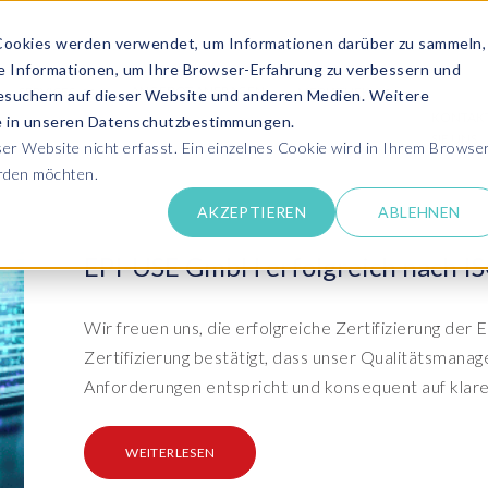
Cookies werden verwendet, um Informationen darüber zu sammeln,
se Informationen, um Ihre Browser-Erfahrung zu verbessern und
ANGEBOT ANFRAGEN
SERVICES
MEDIATHEK
esuchern auf dieser Website und anderen Medien. Weitere
KONTAK
ie in unseren Datenschutzbestimmungen.
SIE UNS
r Website nicht erfasst. Ein einzelnes Cookie wird in Ihrem Browse
erden möchten.
Success Stor
AKZEPTIEREN
ABLEHNEN
pdates zu SAP SLO, SAP HCM, Datenschutz &
Lernen Sie aus 
 Cloud
rechen Sie uns an
EPI-USE GmbH erfolgreich nach ISO
Kundensuppo
Erhalten Sie Un
SAP HCM & Payroll
SAP
unseren Experten in Live und On-Demand
SAP Landscape
Clo
ntaktieren Sie uns
Wir freuen uns, die erfolgreiche Zertifizierung d
Transformation
Man
Schulungen
Zertifizierung bestätigt, dass unser Qualitätsman
Finden Sie die p
upport
HCM Productivity Suite
Bet
epaper & mehr...
Ein
Anforderungen entspricht und konsequent auf klare
Transformation zu SAP
Tra
nsere E-Books, Whitepaper usw. zum Download
ews
Query Manager™
S/4HANA®
S/
Boo
PC
WEITERLESEN
vents
Document Builder™
System Landscape Optimization
Clo
Ihr SAP Know-how mit unseren Videos
(SLO)