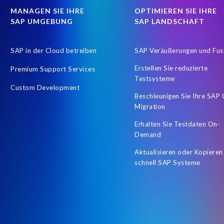
MANAGEN SIE IHRE
OPTIMIEREN SIE IHRE
SAP UMGEBUNG
SAP LANDSCHAFT
SAP in der Cloud betreiben
SAP Veräußerungen und Fus
Erstellen Sie reduzierte
Premium Support Services
Testsysteme
Custom Development
Beschleunigen Sie Ihre SAP
Migration
Erhalten Sie Testdaten On-
Demand
Aktualisieren oder Kopieren
schnell SAP Systeme