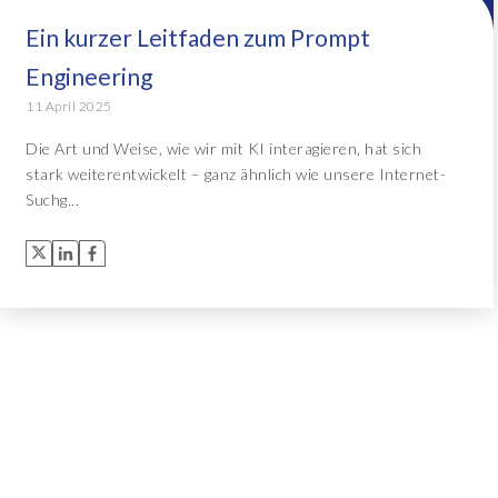
Ein kurzer Leitfaden zum Prompt
Object Extractor™
Alle Lösungen
Engineering
Archive Central
11 April 2025
Die Art und Weise, wie wir mit KI interagieren, hat sich
stark weiterentwickelt – ganz ähnlich wie unsere Internet-
Alle Lösungen
Suchg...