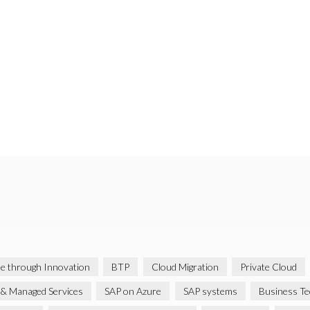
ue through Innovation
BTP
Cloud Migration
Private Cloud
& Managed Services
SAP on Azure
SAP systems
Business Te