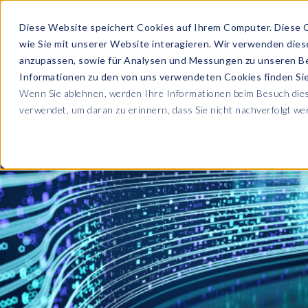
Diese Website speichert Cookies auf Ihrem Computer. Diese 
wie Sie mit unserer Website interagieren. Wir verwenden die
PRODUKTE
anzupassen, sowie für Analysen und Messungen zu unseren B
Informationen zu den von uns verwendeten Cookies finden S
Wenn Sie ablehnen, werden Ihre Informationen beim Besuch diese
ÜBER UNS
verwendet, um daran zu erinnern, dass Sie nicht nachverfolgt w
Blog
Lesen Sie alle U
Sicherheit sowie
Unternehmen
Sp
Webinare
Datenschutz & Sicherheit
Lernen Sie von 
SAP HCM & Payroll
Wer wir sind
Ko
Webinaren
Unsere Kultur
S
Data Privacy Suite
Transformation mit PRISM™
E-Books, Whit
Entdecken Sie u
Karriere
N
Data Secure™
SAP® SuccessFactors®
Integration Monitoring
Videos
Partner
E
Data Disclose™
Verbessern Sie 
Payroll reporting