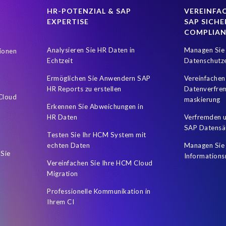
HR-POTENZIAL & SAP
VEREINFAC
EXPERTISE
SAP SICHE
COMPLIA
Analysieren Sie HR Daten in
Managen Sie 
ionen
Echtzeit
Datenschutz
Ermöglichen Sie Anwendern SAP
Vereinfachen
HR Reports zu erstellen
Datenverfre
 Cloud
maskierung
Erkennen Sie Abweichungen in
HR Daten
Verfremden u
SAP Datensä
Testen Sie Ihr HCM System mit
echten Daten
Managen Sie 
 Sie
Informations
Vereinfachen Sie Ihre HCM Cloud
Migration
Professionelle Kommunikation in
Ihrem CI