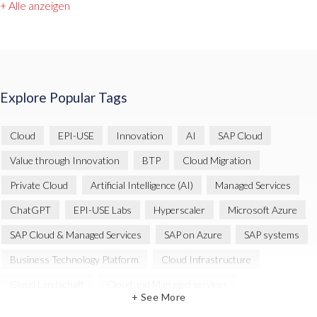
+ Alle anzeigen
Explore Popular Tags
Cloud
EPI-USE
Innovation
AI
SAP Cloud
Value through Innovation
BTP
Cloud Migration
Private Cloud
Artificial Intelligence (AI)
Managed Services
ChatGPT
EPI-USE Labs
Hyperscaler
Microsoft Azure
SAP Cloud & Managed Services
SAP on Azure
SAP systems
Business Technology Platform
Cloud Infrastructure
Cloud Landschaft
Cloud and Managed services
+ See More
Custom Development
Datenreduktion