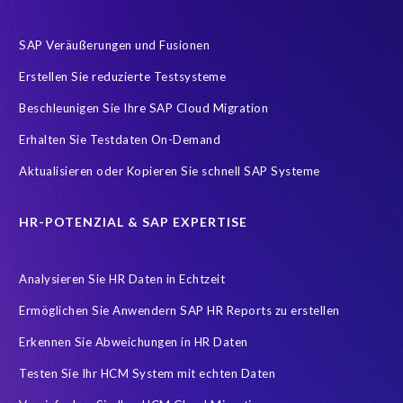
SAP
SAP Analytics Cloud
SAP AppHaus
SAP Veräußerungen und Fusionen
SAP Cloud-Lift for Azure
SAP HCM
SAP HCM/HXM
Erstellen Sie reduzierte Testsysteme
SAP HR
SAP Managed Services
SAP S/4HANA
Beschleunigen Sie Ihre SAP Cloud Migration
SAP S/4HANA Mirgation
SAP SuccessFactors
SAP Upgrade
Erhalten Sie Testdaten On-Demand
SAP certified solution
Trainingssysteme
Zertifizierung
Aktualisieren oder Kopieren Sie schnell SAP Systeme
certification
cloud environment
cloud hosting
Übersetzung
HR-POTENZIAL & SAP EXPERTISE
Analysieren Sie HR Daten in Echtzeit
Ermöglichen Sie Anwendern SAP HR Reports zu erstellen
Erkennen Sie Abweichungen in HR Daten
Testen Sie Ihr HCM System mit echten Daten