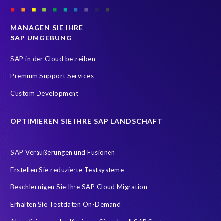
CRM experience
ChatGTP
Client-centric
Cloud & Managed services
Cloud Hosting Services
MANAGEN SIE IHRE
SAP UMGEBUNG
Cloud Migrationsstrategie
Cloud Solutions
Cloud security
DSGVO
DSGVO Compliance
Datenarchivierung
SAP in der Cloud betreiben
Datenschutz
Generative AI
Machine Learning (ML)
Premium Support Services
Managed Services Definition
Managed Services SAP
Custom Development
Prompt Engineering
RBAC (Role-Based Access Control)
OPTIMIEREN SIE IHRE SAP LANDSCHAFT
Robotic Process Automation (RPA)
S/4HANA Migrations
SAP
SAP Analytics Cloud
SAP AppHaus
SAP Veräußerungen und Fusionen
SAP Cloud-Lift for Azure
SAP HCM
SAP HCM/HXM
Erstellen Sie reduzierte Testsysteme
SAP HR
SAP Managed Services
SAP S/4HANA
Beschleunigen Sie Ihre SAP Cloud Migration
SAP S/4HANA Mirgation
SAP SuccessFactors
SAP Upgrade
Erhalten Sie Testdaten On-Demand
SAP certified solution
Trainingssysteme
Zertifizierung