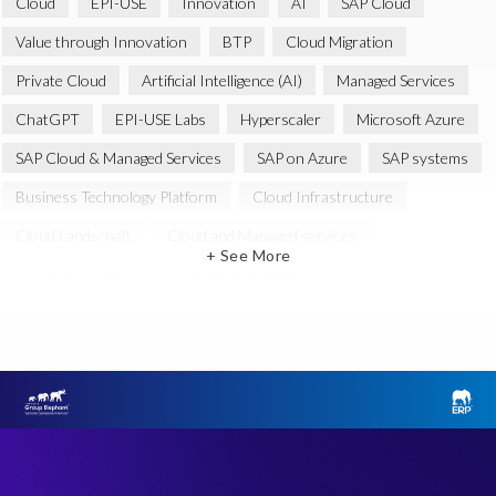
Cloud
EPI-USE
Innovation
AI
SAP Cloud
Value through Innovation
BTP
Cloud Migration
Private Cloud
Artificial Intelligence (AI)
Managed Services
ChatGPT
EPI-USE Labs
Hyperscaler
Microsoft Azure
SAP Cloud & Managed Services
SAP on Azure
SAP systems
Business Technology Platform
Cloud Infrastructure
Cloud Landschaft
Cloud and Managed services
+ See More
Custom Development
Datenreduktion
Migrate SAP to Microsoft Azure
Public Cloud
SAP Business Technology Platform
SAP Cloud Definition
SAP Cloud Hosting
SAP Hosting
SAP Landscape Transformation
SAP cloud migrations
AWS
Azure’s Identity and Access Management Framework