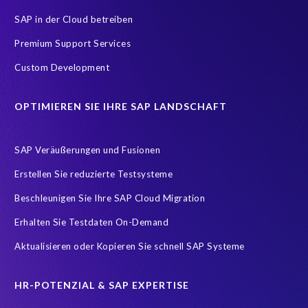
DSGVO
DSGVO Compliance
Datenarchivierung
SAP in der Cloud betreiben
Datenschutz
Generative AI
Machine Learning (ML)
Premium Support Services
Managed Services Definition
Managed Services SAP
Custom Development
Prompt Engineering
RBAC (Role-Based Access Control)
OPTIMIEREN SIE IHRE SAP LANDSCHAFT
Robotic Process Automation (RPA)
S/4HANA Migrations
SAP
SAP Analytics Cloud
SAP AppHaus
SAP Veräußerungen und Fusionen
SAP Cloud-Lift for Azure
SAP HCM
SAP HCM/HXM
Erstellen Sie reduzierte Testsysteme
SAP HR
SAP Managed Services
SAP S/4HANA
Beschleunigen Sie Ihre SAP Cloud Migration
SAP S/4HANA Mirgation
SAP SuccessFactors
SAP Upgrade
Erhalten Sie Testdaten On-Demand
SAP certified solution
Trainingssysteme
Zertifizierung
Aktualisieren oder Kopieren Sie schnell SAP Systeme
certification
cloud environment
cloud hosting
Übersetzung
HR-POTENZIAL & SAP EXPERTISE