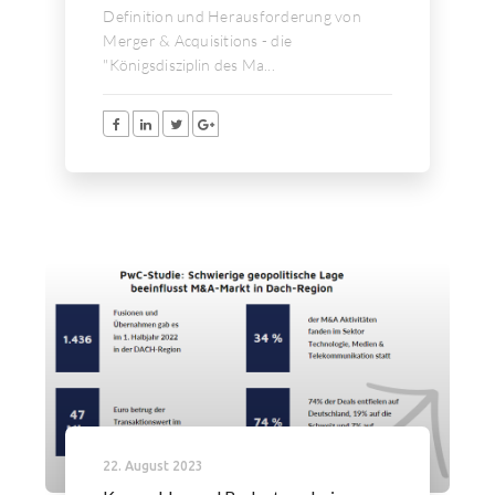
Definition und Herausforderung von
Merger & Acquisitions - die
"Königsdisziplin des Ma...
22. August 2023