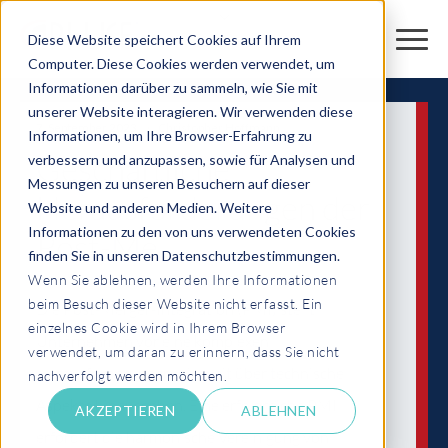
Diese Website speichert Cookies auf Ihrem
Computer. Diese Cookies werden verwendet, um
Informationen darüber zu sammeln, wie Sie mit
unserer Website interagieren. Wir verwenden diese
7. September 2023
Christopher Hoffmann
Informationen, um Ihre Browser-Erfahrung zu
Geschäftliche
verbessern und anzupassen, sowie für Analysen und
Messungen zu unseren Besuchern auf dieser
Herausforderungen der
Website und anderen Medien. Weitere
Informationen zu den von uns verwendeten Cookies
Post-Me...
finden Sie in unseren Datenschutzbestimmungen.
Wenn Sie ablehnen, werden Ihre Informationen
beim Besuch dieser Website nicht erfasst. Ein
Die Post-Merger-Integration (PMI) stellt
einzelnes Cookie wird in Ihrem Browser
Unternehmen vor eine komplexen
verwendet, um daran zu erinnern, dass Sie nicht
Herausforderungen, die weit über technische
nachverfolgt werden möchten.
Aspekte hinausgehen. Eine erfolgreiche PMI
AKZEPTIEREN
ABLEHNEN
erfordert die harmonische Vereinigung von