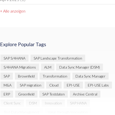
+ Alle anzeigen
Explore Popular Tags
SAP S/4HANA
SAP Landscape Transformation
S/4HANA Migrations
ALM
Data Sync Manager (DSM)
SAP
Brownfield
Transformation
Data Sync Manager
M&A
SAP migration
Cloud
EPI-USE
EPI-USE Labs
ERP
Greenfield
SAP Testdaten
Archive Central
Client Sync
DSM
Innovation
SAP HANA
Test Data Management
Value through Innovation