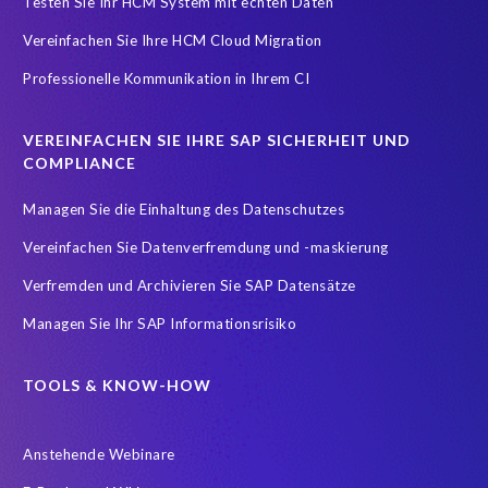
Testen Sie Ihr HCM System mit echten Daten
Datenharmonisierung
Datenmigration
Vereinfachen Sie Ihre HCM Cloud Migration
Datenmodell-Anpassung
Professionelle Kommunikation in Ihrem CI
Der SAP-Lebenszyklus ist sehr datenintensiv
DevOps
Digital transformation
DigitalTransformation
Display only
VEREINFACHEN SIE IHRE SAP SICHERHEIT UND
Due Diligence
EC
EPI-USE Gold Partner
COMPLIANCE
Einhaltung der Datenschutzgesetze
Finance
Managen Sie die Einhaltung des Datenschutzes
FinanceTransformation
Finanzprozesse
Vereinfachen Sie Datenverfremdung und -maskierung
Fusionen & Akquisitionen
GDPR
GRC
Verfremden und Archivieren Sie SAP Datensätze
Governance, Risk Management and Compliance (GRC)
HANA
Managen Sie Ihr SAP Informationsrisiko
HR-Prozesse
Hana Datenbank
Hybrid
Hybrid cloud
IDOCs
IT Service Management
Incident Management
TOOLS & KNOW-HOW
Infotyp Audit
Konzern
Lagerverwaltung
Anstehende Webinare
Landscape Management
Lean secure SAP
Live gehen