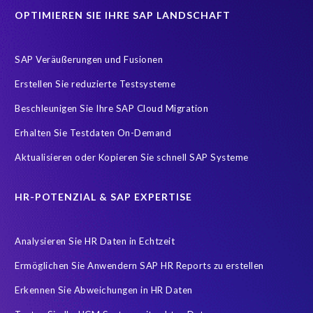
OPTIMIEREN SIE IHRE SAP LANDSCHAFT
RISE with SAP
S/4 Migration
SAP Datenkopie
SAP Logistik
SAP RISE
SAP Testsystem
SAP Veräußerungen und Fusionen
SAP data privacy and compliance
SAP environment
Erstellen Sie reduzierte Testsysteme
SAP systems
Sunsetting legacy data
compliance
Beschleunigen Sie Ihre SAP Cloud Migration
sap testing
AI
AMS
APIs testen
Accurate test data
Erhalten Sie Testdaten On-Demand
Application Management Services
Artificial Intelligence (AI)
Aktualisieren oder Kopieren Sie schnell SAP Systeme
Ausmusterung Ihres Systems
Buchhaltung
Carve-In
Change Management
Cloud Migration
Clusteranalyse
HR-POTENZIAL & SAP EXPERTISE
Concur
Control Center
Controller
Analysieren Sie HR Daten in Echtzeit
Copy and mask test data
Customer-Vendor-Integration
Ermöglichen Sie Anwendern SAP HR Reports zu erstellen
DEV-Refresh
DSGVO
DSM5
Data agility
Erkennen Sie Abweichungen in HR Daten
Data minimisation
Daten Verfremdung