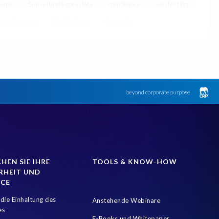
tems
Sunsetting legacy data
compliance
sap testing
res Systems
Buchhaltung
Carve-In
Customer-Vendor-Integration
DEV-Refresh
DSGVO
assung
Der SAP-Lebenszyklus ist sehr datenintensiv
nhaltung der Datenschutzgesetze
Finance
pliance (GRC)
HANA
HR-Prozesse
Hana Datenbank
beyond corporate purpose
tung
Landscape Management
Lean secure SAP
ung
PRISM free assessment
Produktion
n
S/4HANA Upgrade
SAP Basis
SAP CO
CM Roadmap
SAP Landscape
SAP Produktionsdatenbank
HEN SIE IHRE
TOOLS & KNOW-HOW
RHEIT UND
t copy
SAP test system landscapes
SAP test systems
NCE
rreduzierung
Strategie
Support Packs anwenden
die Einhaltung des
Anstehende Webinare
Travel Management
Tricentis
Umstieg
Unicode
es
E-Books und Whitepaper