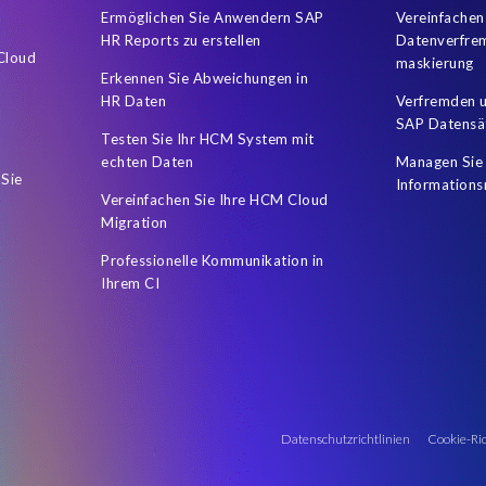
ts
Worksoft
archiving
camt.053
cash management
Ermöglichen Sie Anwendern SAP
Vereinfachen
HR Reports zu erstellen
Datenverfre
quality of test data
s/4HANA
test data masking
 Cloud
maskierung
Erkennen Sie Abweichungen in
HR Daten
Verfremden u
SAP Datensä
Testen Sie Ihr HCM System mit
echten Daten
Managen Sie 
 Sie
Informations
Vereinfachen Sie Ihre HCM Cloud
Migration
Professionelle Kommunikation in
Ihrem CI
Datenschutzrichtlinien
Cookie-Ric