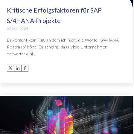
Kritische Erfolgsfaktoren für SAP
Object Extractor™
Alle Lösungen
S/4HANA-Projekte
Archive Central
02 Mai 2024
Es vergeht kein Tag, an dem ich nicht die Worte "S/4HANA-
Roadmap" höre. Es scheint, dass viele Unternehmen
Alle Lösungen
entweder eini...