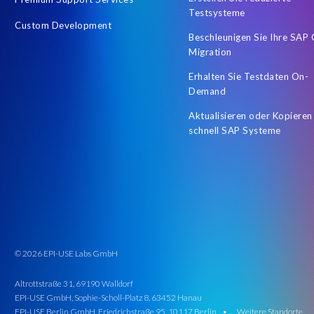
Unmittelbares Wachstum des Produktionssystems
Upgrade-Tes
Testsysteme
Custom Development
digitale Transformation
distribution
newgeneralledger
Beschleunigen Sie Ihre SAP
Migration
Erhalten Sie Testdaten On-
Demand
Aktualisieren oder Kopieren
schnell SAP Systeme
© 2026 EPI-USE Labs GmbH
Altrottstraße 31, 69190 Walldorf
EPI-USE GmbH, Sophie-Scholl-Platz 8, 63452 Hanau
EPI-USE Berlin GmbH, Friedrichstraße 95, 10117 Berlin •
Weitere Standorte