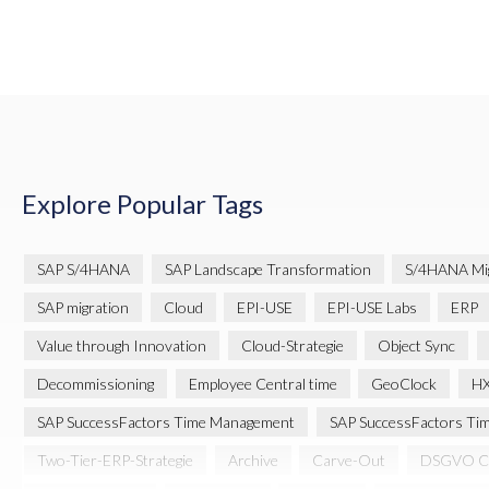
Explore Popular Tags
SAP S/4HANA
SAP Landscape Transformation
S/4HANA Mig
SAP migration
Cloud
EPI-USE
EPI-USE Labs
ERP
Value through Innovation
Cloud-Strategie
Object Sync
Decommissioning
Employee Central time
GeoClock
H
SAP SuccessFactors Time Management
SAP SuccessFactors Tim
Two-Tier-ERP-Strategie
Archive
Carve-Out
DSGVO Co