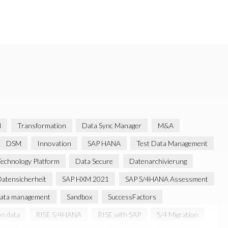
d
Transformation
Data Sync Manager
M&A
DSM
Innovation
SAP HANA
Test Data Management
echnology Platform
Data Secure
Datenarchivierung
atensicherheit
SAP HXM 2021
SAP S/4HANA Assessment
data management
Sandbox
SuccessFactors
on data
RISE S/4HANA
RISE with SAP
S/4 Migration