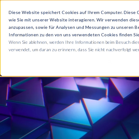
Diese Website speichert Cookies auf Ihrem Computer. Diese 
wie Sie mit unserer Website interagieren. Wir verwenden die
PRODUKTE
anzupassen, sowie für Analysen und Messungen zu unseren B
Informationen zu den von uns verwendeten Cookies finden S
Wenn Sie ablehnen, werden Ihre Informationen beim Besuch diese
ÜBER UNS
verwendet, um daran zu erinnern, dass Sie nicht nachverfolgt w
Blog
Lesen Sie alle U
Sicherheit sowie
Unternehmen
Sp
Webinare
Datenschutz & Sicherheit
Lernen Sie von 
SAP HCM & Payroll
Wer wir sind
Ko
Webinaren
Unsere Kultur
S
Data Privacy Suite
Transformation mit PRISM™
E-Books, Whit
Entdecken Sie u
Karriere
N
Data Secure™
SAP® SuccessFactors®
Integration Monitoring
Videos
Partner
E
Data Disclose™
Verbessern Sie 
Payroll reporting