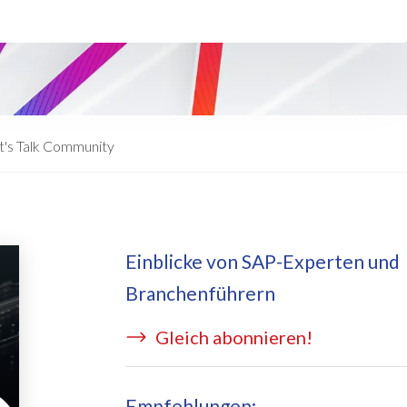
eApply
is Managed Services
c Form
 auf Azure
ernal Learning Request
E BRIDGE Managed Services
swort Reset App
t's Talk Community
sekostentool Edi
Einblicke von SAP-Experten und
Branchenführern
Gleich abonnieren!
Empfehlungen: