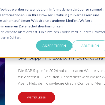
Cookies werden verwendet, um Informationen darüber zu sammeln,
se Informationen, um Ihre Browser-Erfahrung zu verbessern und
ANGEBOT ANFRAGEN
SERVICES
MEDIATHEK
esuchern auf dieser Website und anderen Medien. Weitere
KONTAK
ie in unseren Datenschutzbestimmungen.
SIE UNS
r Website nicht erfasst. Ein einzelnes Cookie wird in Ihrem Browse
erden möchten.
Success Stor
AKZEPTIEREN
ABLEHNEN
pdates zu SAP SLO, SAP HCM, Datenschutz &
Lernen Sie aus 
 Cloud
rechen Sie uns an
SAP Sapphire 2026: KI-Bereitscha
Kundensuppo
Erhalten Sie Un
SAP HCM & Payroll
SAP
unseren Experten in Live und On-Demand
SAP Landscape
Clo
ntaktieren Sie uns
Die SAP Sapphire 2026 hat den klaren Wandel von S
Transformation
Man
Schulungen
zur echten KI-Execution. Unterstützt wird dieser 
Finden Sie die p
upport
HCM Productivity Suite
Bet
epaper & mehr...
Ein
Agent Hub, den Knowledge Graph, Company Memor
Transformation zu SAP
Tra
nsere E-Books, Whitepaper usw. zum Download
ews
Query Manager™
S/4HANA®
S/
Boo
PC
WEITERLESEN
vents
Document Builder™
System Landscape Optimization
Clo
Ihr SAP Know-how mit unseren Videos
(SLO)