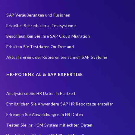
SAP Logistik
SAP RISE
SAP Testsystem
SAP Veräußerungen und Fusionen
SAP data privacy and compliance
SAP environment
Erstellen Sie reduzierte Testsysteme
SAP systems
Sunsetting legacy data
compliance
Beschleunigen Sie Ihre SAP Cloud Migration
sap testing
AI
AMS
APIs testen
Accurate test data
Erhalten Sie Testdaten On-Demand
Application Management Services
Artificial Intelligence (AI)
Aktualisieren oder Kopieren Sie schnell SAP Systeme
Ausmusterung Ihres Systems
Buchhaltung
Carve-In
Change Management
Cloud Migration
Clusteranalyse
HR-POTENZIAL & SAP EXPERTISE
Concur
Control Center
Controller
Analysieren Sie HR Daten in Echtzeit
Copy and mask test data
Customer-Vendor-Integration
Ermöglichen Sie Anwendern SAP HR Reports zu erstellen
DEV-Refresh
DSGVO
DSM5
Data agility
Erkennen Sie Abweichungen in HR Daten
Data minimisation
Daten Verfremdung
Testen Sie Ihr HCM System mit echten Daten
Datenharmonisierung
Datenmigration