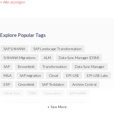
+ Alle anzeigen
Explore Popular Tags
SAP S/4HANA
SAP Landscape Transformation
S/4HANA Migrations
ALM
Data Sync Manager (DSM)
SAP
Brownfield
Transformation
Data Sync Manager
M&A
SAP migration
Cloud
EPI-USE
EPI-USE Labs
ERP
Greenfield
SAP Testdaten
Archive Central
Client Sync
DSM
Innovation
SAP HANA
Test Data Management
Value through Innovation
+ See More
Cloud-Strategie
Object Sync
S/4
S/4 HANA