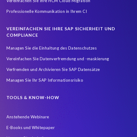
Vereinfachen Sie Ihre HCM Cloud Migration
Datenmodell-Anpassung
Professionelle Kommunikation in Ihrem CI
Der SAP-Lebenszyklus ist sehr datenintensiv
DevOps
Digital transformation
DigitalTransformation
Display only
VEREINFACHEN SIE IHRE SAP SICHERHEIT UND
Due Diligence
EC
EPI-USE Gold Partner
COMPLIANCE
Einhaltung der Datenschutzgesetze
Finance
Managen Sie die Einhaltung des Datenschutzes
FinanceTransformation
Finanzprozesse
Vereinfachen Sie Datenverfremdung und -maskierung
Fusionen & Akquisitionen
GDPR
GRC
Verfremden und Archivieren Sie SAP Datensätze
Governance, Risk Management and Compliance (GRC)
HANA
Managen Sie Ihr SAP Informationsrisiko
HR-Prozesse
Hana Datenbank
Hybrid
Hybrid cloud
IDOCs
IT Service Management
Incident Management
TOOLS & KNOW-HOW
Infotyp Audit
Konzern
Lagerverwaltung
Anstehende Webinare
Landscape Management
Lean secure SAP
Live gehen
E-Books und Whitepaper
Managed Services
Management
Migrationsansätze