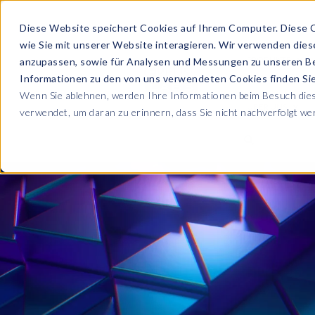
Diese Website speichert Cookies auf Ihrem Computer. Diese 
wie Sie mit unserer Website interagieren. Wir verwenden die
PRODUKTE
anzupassen, sowie für Analysen und Messungen zu unseren B
Informationen zu den von uns verwendeten Cookies finden S
Wenn Sie ablehnen, werden Ihre Informationen beim Besuch diese
ÜBER UNS
verwendet, um daran zu erinnern, dass Sie nicht nachverfolgt w
Blog
Lesen Sie alle U
Sicherheit sowie
Unternehmen
Sp
Webinare
Datenschutz & Sicherheit
Lernen Sie von 
SAP HCM & Payroll
Wer wir sind
Ko
Webinaren
Unsere Kultur
S
Data Privacy Suite
Transformation mit PRISM™
E-Books, Whit
Entdecken Sie u
Karriere
N
Data Secure™
SAP® SuccessFactors®
Integration Monitoring
Videos
Partner
E
Data Disclose™
Verbessern Sie 
Payroll reporting