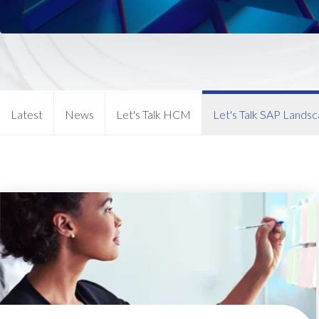
Standorte
C
Data Redact™
E
Query Manager™ Extended
Data Retain™
Service Paket
Governance, Risk & Complianc
HCM Beratung für SAP®
(GRC) mit Soterion
HCM Prozesse für SAP®
Latest
News
Let's Talk HCM
Let's Talk SAP Lands
Testdatenmanagement
Trainings & Schulungen für S
HCM
Data Sync Manager™
SAP SuccessFactors
Data Sync Manager™ Client S
Data Sync Manager™ Object
Beratung für SAP®
Sync™
SuccessFactors® und Services
Data Sync Manager™ System
People Solutions: Ready-to-u
Builder™
Lösung für SAP®
SuccessFactors®
Data Secure™