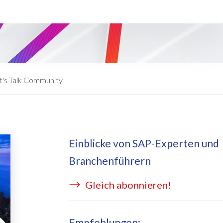
eApply
is Managed Services
c Form
 auf Azure
ernal Learning Request
E BRIDGE Managed Services
swort Reset App
t's Talk Community
sekostentool Edi
Einblicke von SAP-Experten und
Branchenführern
Gleich abonnieren!
Empfehlungen: