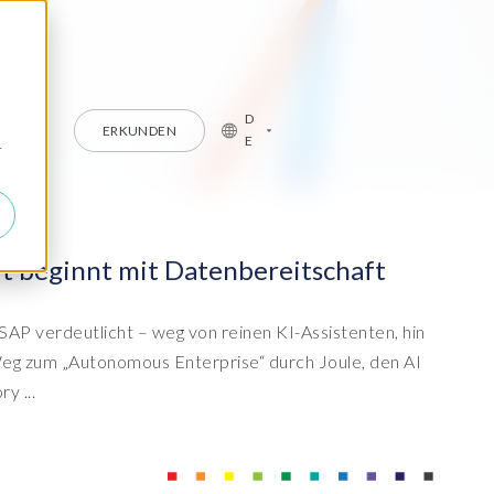
TIEREN
D
ERKUNDEN
E
r
ies
den Erfahrungen & Erfolgen anderer Unternehmen
ft beginnt mit Datenbereitschaft
rt
terstützung für Ihre EPI-USE Lösungen
 SuccessFactors apps
ud and Application
AP verdeutlicht – weg von reinen KI-Assistenten, hin
aged Services
Weg zum „Autonomous Enterprise“ durch Joule, den AI
assende Schulung für Ihre Lösung
riebliches
gliederungsmanagement
y ...
nsformation zu SAP
4HANA®
ster zur Einführung von SAP®
C
ud management services