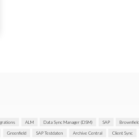
rations
ALM
Data Sync Manager (DSM)
SAP
Brownfiel
Greenfield
SAP Testdaten
Archive Central
Client Sync