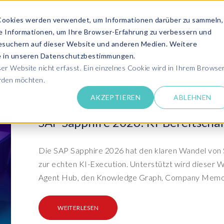
Cookies werden verwendet, um Informationen darüber zu sammeln,
se Informationen, um Ihre Browser-Erfahrung zu verbessern und
ANGEBOT ANFRAGEN
SERVICES
MEDIATHEK
esuchern auf dieser Website und anderen Medien. Weitere
KONTAK
ie in unseren Datenschutzbestimmungen.
SIE UNS
r Website nicht erfasst. Ein einzelnes Cookie wird in Ihrem Browse
erden möchten.
Success Stor
AKZEPTIEREN
ABLEHNEN
pdates zu SAP SLO, SAP HCM, Datenschutz &
Lernen Sie aus 
 Cloud
rechen Sie uns an
SAP Sapphire 2026: KI-Bereitscha
Kundensuppo
Erhalten Sie Un
SAP HCM & Payroll
SAP
unseren Experten in Live und On-Demand
SAP Landscape
Clo
ntaktieren Sie uns
Die SAP Sapphire 2026 hat den klaren Wandel von S
Transformation
Man
Schulungen
zur echten KI-Execution. Unterstützt wird dieser 
Finden Sie die p
upport
HCM Productivity Suite
Bet
epaper & mehr...
Ein
Agent Hub, den Knowledge Graph, Company Memor
Transformation zu SAP
Tra
nsere E-Books, Whitepaper usw. zum Download
ews
Query Manager™
S/4HANA®
S/
Boo
PC
WEITERLESEN
vents
Document Builder™
System Landscape Optimization
Clo
Ihr SAP Know-how mit unseren Videos
(SLO)