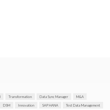
d
Transformation
Data Sync Manager
M&A
DSM
Innovation
SAP HANA
Test Data Management