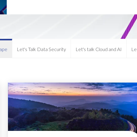
Eas
onvention & User Group
Variance Monitor™
Bas
vents
Managed data refresh services
iSe
Data Sync Manager™ für HCM
SAP
SAP Cloud ERP Transformation
Ext
e
RIS
Time solutions
SAP Data Privacy & Security
Pas
cape
Let's Talk Data Security
Let's talk Cloud and AI
Le
GeoClock
Rei
AP®
Löschung von Massendaten
Time App
Data privacy consulting
Product Support and training
ync™
Client-specific development
Client Central
Kundenspezifische
E-learning and training
Programmierung
se
SAP BTP