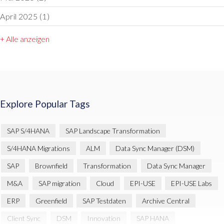
April 2025
(1)
+ Alle anzeigen
Explore Popular Tags
SAP S/4HANA
SAP Landscape Transformation
S/4HANA Migrations
ALM
Data Sync Manager (DSM)
SAP
Brownfield
Transformation
Data Sync Manager
M&A
SAP migration
Cloud
EPI-USE
EPI-USE Labs
ERP
Greenfield
SAP Testdaten
Archive Central
Client Sync
DSM
Innovation
SAP HANA