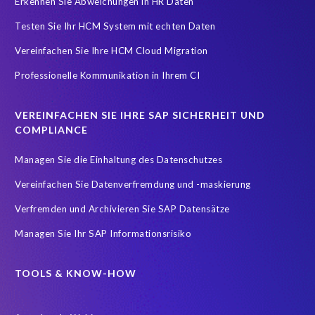
Erkennen Sie Abweichungen in HR Daten
Data minimisation
Daten Verfremdung
Testen Sie Ihr HCM System mit echten Daten
Datenharmonisierung
Datenmigration
Vereinfachen Sie Ihre HCM Cloud Migration
Datenmodell-Anpassung
Professionelle Kommunikation in Ihrem CI
Der SAP-Lebenszyklus ist sehr datenintensiv
DevOps
Digital transformation
DigitalTransformation
Display only
VEREINFACHEN SIE IHRE SAP SICHERHEIT UND
Due Diligence
EC
EPI-USE Gold Partner
COMPLIANCE
Einhaltung der Datenschutzgesetze
Finance
Managen Sie die Einhaltung des Datenschutzes
FinanceTransformation
Finanzprozesse
Vereinfachen Sie Datenverfremdung und -maskierung
Fusionen & Akquisitionen
GDPR
GRC
Verfremden und Archivieren Sie SAP Datensätze
Governance, Risk Management and Compliance (GRC)
HANA
Managen Sie Ihr SAP Informationsrisiko
HR-Prozesse
Hana Datenbank
Hybrid
Hybrid cloud
IDOCs
IT Service Management
Incident Management
TOOLS & KNOW-HOW
Infotyp Audit
Konzern
Lagerverwaltung