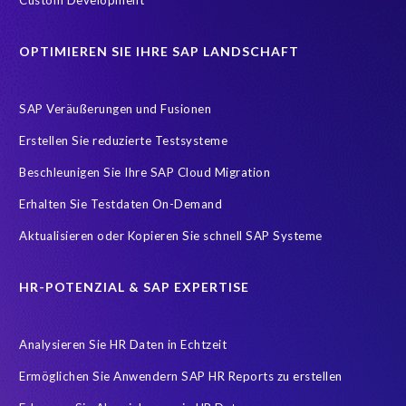
Datenqualität
Legacy
Production data
RISE S/4HANA
OPTIMIEREN SIE IHRE SAP LANDSCHAFT
RISE with SAP
S/4 Migration
SAP Datenkopie
SAP Logistik
SAP RISE
SAP Testsystem
SAP Veräußerungen und Fusionen
SAP data privacy and compliance
SAP environment
Erstellen Sie reduzierte Testsysteme
SAP systems
Sunsetting legacy data
compliance
Beschleunigen Sie Ihre SAP Cloud Migration
sap testing
AI
AMS
APIs testen
Accurate test data
Erhalten Sie Testdaten On-Demand
Application Management Services
Artificial Intelligence (AI)
Aktualisieren oder Kopieren Sie schnell SAP Systeme
Ausmusterung Ihres Systems
Buchhaltung
Carve-In
Change Management
Cloud Migration
Clusteranalyse
HR-POTENZIAL & SAP EXPERTISE
Concur
Control Center
Controller
Analysieren Sie HR Daten in Echtzeit
Copy and mask test data
Customer-Vendor-Integration
Ermöglichen Sie Anwendern SAP HR Reports zu erstellen
DEV-Refresh
DSGVO
DSM5
Data agility