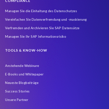
COMPLIANCE
Einhaltung der Datenschutzgesetze
Finance
Managen Sie die Einhaltung des Datenschutzes
FinanceTransformation
Finanzprozesse
Vereinfachen Sie Datenverfremdung und -maskierung
Fusionen & Akquisitionen
GDPR
GRC
Verfremden und Archivieren Sie SAP Datensätze
Governance, Risk Management and Compliance (GRC)
HANA
Managen Sie Ihr SAP Informationsrisiko
HR-Prozesse
Hana Datenbank
Hybrid
Hybrid cloud
IDOCs
IT Service Management
Incident Management
TOOLS & KNOW-HOW
Infotyp Audit
Konzern
Lagerverwaltung
Anstehende Webinare
Landscape Management
Lean secure SAP
Live gehen
E-Books und Whitepaper
Managed Services
Management
Migrationsansätze
Neueste Blogbeiträge
Neue Entwicklung testen
Neue Projekte
Orchestrierung
Success Stories
PRISM free assessment
Produktion
Prozessintegration
Unsere Partner
Prozessoptimierung
RPDINF01
Reisekosten