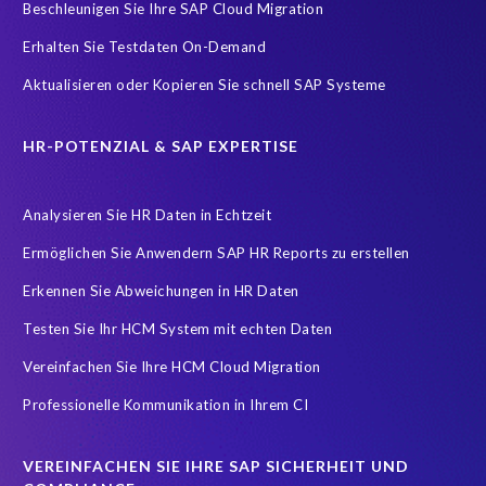
Beschleunigen Sie Ihre SAP Cloud Migration
sap testing
AI
AMS
APIs testen
Accurate test data
Erhalten Sie Testdaten On-Demand
Application Management Services
Artificial Intelligence (AI)
Aktualisieren oder Kopieren Sie schnell SAP Systeme
Ausmusterung Ihres Systems
Buchhaltung
Carve-In
Change Management
Cloud Migration
Clusteranalyse
HR-POTENZIAL & SAP EXPERTISE
Concur
Control Center
Controller
Analysieren Sie HR Daten in Echtzeit
Copy and mask test data
Customer-Vendor-Integration
Ermöglichen Sie Anwendern SAP HR Reports zu erstellen
DEV-Refresh
DSGVO
DSM5
Data agility
Erkennen Sie Abweichungen in HR Daten
Data minimisation
Daten Verfremdung
Testen Sie Ihr HCM System mit echten Daten
Datenharmonisierung
Datenmigration
Vereinfachen Sie Ihre HCM Cloud Migration
Datenmodell-Anpassung
Professionelle Kommunikation in Ihrem CI
Der SAP-Lebenszyklus ist sehr datenintensiv
DevOps
Digital transformation
DigitalTransformation
Display only
VEREINFACHEN SIE IHRE SAP SICHERHEIT UND
Due Diligence
EC
EPI-USE Gold Partner