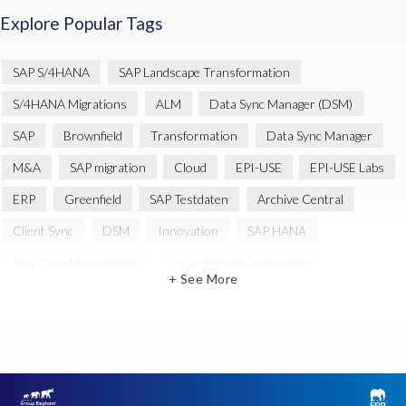
Explore Popular Tags
SAP S/4HANA
SAP Landscape Transformation
S/4HANA Migrations
ALM
Data Sync Manager (DSM)
SAP
Brownfield
Transformation
Data Sync Manager
M&A
SAP migration
Cloud
EPI-USE
EPI-USE Labs
ERP
Greenfield
SAP Testdaten
Archive Central
Client Sync
DSM
Innovation
SAP HANA
Test Data Management
Value through Innovation
+ See More
Cloud-Strategie
Object Sync
S/4
S/4 HANA
S4HANA
SAP SuccessFactors
Business Technology Platform
Data Secure
Datenarchivierung
Decommissioning
Employee Central time
GeoClock
HXM Move