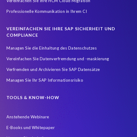
Vereinfachen Sie Ihre HCM Cloud Migration
Datenmodell-Anpassung
Professionelle Kommunikation in Ihrem CI
Der SAP-Lebenszyklus ist sehr datenintensiv
DevOps
Digital transformation
DigitalTransformation
Display only
VEREINFACHEN SIE IHRE SAP SICHERHEIT UND
Due Diligence
EC
EPI-USE Gold Partner
COMPLIANCE
Einhaltung der Datenschutzgesetze
Finance
Managen Sie die Einhaltung des Datenschutzes
FinanceTransformation
Finanzprozesse
Vereinfachen Sie Datenverfremdung und -maskierung
Fusionen & Akquisitionen
GDPR
GRC
Verfremden und Archivieren Sie SAP Datensätze
Governance, Risk Management and Compliance (GRC)
HANA
Managen Sie Ihr SAP Informationsrisiko
HR-Prozesse
Hana Datenbank
Hybrid
Hybrid cloud
IDOCs
IT Service Management
Incident Management
TOOLS & KNOW-HOW
Infotyp Audit
Konzern
Lagerverwaltung
Anstehende Webinare
Landscape Management
Lean secure SAP
Live gehen
E-Books und Whitepaper
Managed Services
Management
Migrationsansätze