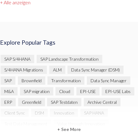
+ Alle anzeigen
Explore Popular Tags
SAP S/4HANA
SAP Landscape Transformation
S/4HANA Migrations
ALM
Data Sync Manager (DSM)
SAP
Brownfield
Transformation
Data Sync Manager
M&A
SAP migration
Cloud
EPI-USE
EPI-USE Labs
ERP
Greenfield
SAP Testdaten
Archive Central
Client Sync
DSM
Innovation
SAP HANA
Test Data Management
Value through Innovation
+ See More
Cloud-Strategie
Object Sync
S/4
S/4 HANA