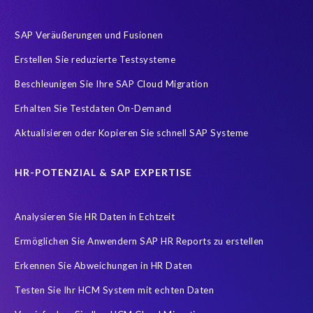
SAP Logistik
SAP RISE
SAP Testsystem
SAP Veräußerungen und Fusionen
SAP data privacy and compliance
SAP environment
Erstellen Sie reduzierte Testsysteme
SAP systems
Sunsetting legacy data
compliance
Beschleunigen Sie Ihre SAP Cloud Migration
sap testing
AI
AMS
APIs testen
Accurate test data
Erhalten Sie Testdaten On-Demand
Application Management Services
Artificial Intelligence (AI)
Aktualisieren oder Kopieren Sie schnell SAP Systeme
Ausmusterung Ihres Systems
Buchhaltung
Carve-In
Change Management
Cloud Migration
Clusteranalyse
HR-POTENZIAL & SAP EXPERTISE
Concur
Control Center
Controller
Analysieren Sie HR Daten in Echtzeit
Copy and mask test data
Customer-Vendor-Integration
Ermöglichen Sie Anwendern SAP HR Reports zu erstellen
DEV-Refresh
DSGVO
DSM5
Data agility
Erkennen Sie Abweichungen in HR Daten
Data minimisation
Daten Verfremdung
Testen Sie Ihr HCM System mit echten Daten
Datenharmonisierung
Datenmigration