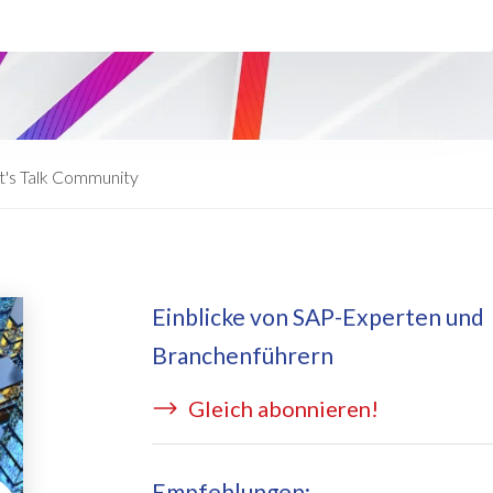
eApply
is Managed Services
c Form
 auf Azure
ernal Learning Request
E BRIDGE Managed Services
swort Reset App
t's Talk Community
sekostentool Edi
Einblicke von SAP-Experten und
Branchenführern
Gleich abonnieren!
Empfehlungen: