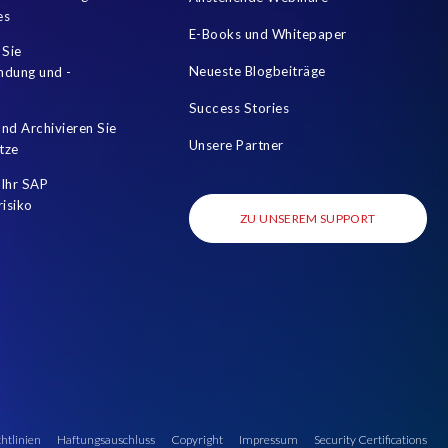
Travel Management
Tricentis
Umstieg
Unicode
es
E-Books und Whitepaper
data test
data testing
data variances
 Sie
Neueste Blogbeiträge
mdung und -
Success Stories
nd Archivieren Sie
Unsere Partner
tze
Ihr SAP
risiko
ZU UNSEREM SUPPORT
htlinien
Haftungsauschluss
Copyright
Impressum
Security Certifications