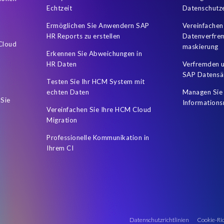
che Tabellen
Testen
Transaktion TAANA
Transportlogistik
Echtzeit
Datenschutz
ts
Worksoft
archiving
camt.053
cash management
Ermöglichen Sie Anwendern SAP
Vereinfachen
HR Reports zu erstellen
Datenverfre
quality of test data
s/4HANA
test data masking
 Cloud
maskierung
Erkennen Sie Abweichungen in
HR Daten
Verfremden u
SAP Datensä
Testen Sie Ihr HCM System mit
echten Daten
Managen Sie 
 Sie
Informations
Vereinfachen Sie Ihre HCM Cloud
Migration
Professionelle Kommunikation in
Ihrem CI
Datenschutzrichtlinien
Cookie-Ric