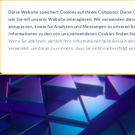
Diese Website speichert Cookies auf Ihrem Computer. Diese 
wie Sie mit unserer Website interagieren. Wir verwenden die
PRODUKTE
anzupassen, sowie für Analysen und Messungen zu unseren B
Informationen zu den von uns verwendeten Cookies finden S
Wenn Sie ablehnen, werden Ihre Informationen beim Besuch diese
ÜBER UNS
verwendet, um daran zu erinnern, dass Sie nicht nachverfolgt w
Blog
Lesen Sie alle U
Sicherheit sowie
Unternehmen
Sp
Webinare
Datenschutz & Sicherheit
Lernen Sie von 
SAP HCM & Payroll
Wer wir sind
Ko
Webinaren
Unsere Kultur
S
Data Privacy Suite
Transformation mit PRISM™
E-Books, Whit
Entdecken Sie u
Karriere
N
Data Secure™
SAP® SuccessFactors®
Integration Monitoring
Videos
Partner
E
Data Disclose™
Verbessern Sie 
Payroll reporting