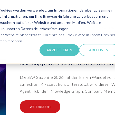
Cookies werden verwendet, um Informationen darüber zu sammeln,
se Informationen, um Ihre Browser-Erfahrung zu verbessern und
ANGEBOT ANFRAGEN
SERVICES
MEDIATHEK
esuchern auf dieser Website und anderen Medien. Weitere
KONTAK
ie in unseren Datenschutzbestimmungen.
SIE UNS
r Website nicht erfasst. Ein einzelnes Cookie wird in Ihrem Browse
erden möchten.
Success Stor
AKZEPTIEREN
ABLEHNEN
pdates zu SAP SLO, SAP HCM, Datenschutz &
Lernen Sie aus 
 Cloud
rechen Sie uns an
SAP Sapphire 2026: KI-Bereitscha
Kundensuppo
Erhalten Sie Un
SAP HCM & Payroll
SAP
unseren Experten in Live und On-Demand
SAP Landscape
Clo
ntaktieren Sie uns
Die SAP Sapphire 2026 hat den klaren Wandel von S
Transformation
Man
Schulungen
zur echten KI-Execution. Unterstützt wird dieser 
Finden Sie die p
upport
HCM Productivity Suite
Bet
epaper & mehr...
Ein
Agent Hub, den Knowledge Graph, Company Memor
Transformation zu SAP
Tra
nsere E-Books, Whitepaper usw. zum Download
ews
Query Manager™
S/4HANA®
S/
Boo
PC
WEITERLESEN
vents
Document Builder™
System Landscape Optimization
Clo
Ihr SAP Know-how mit unseren Videos
(SLO)