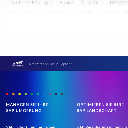
Two-Tier-ERP-Strategie
Archive
Carve-Out
DSGVO Co
SAP Datenkopie
SAP Logistik
SAP RISE
SAP Testsyste
AI
AMS
APIs testen
Accurate test data
Applicatio
Change Management
Cloud Migration
Clusteranalyse
DSM5
Data agility
Data minimisation
Daten Verfremd
DevOps
Digital transformation
DigitalTransformation
FinanceTransformation
Finanzprozesse
Fusionen & Akquis
a member of Group Elephant
Hybrid
Hybrid cloud
IDOCs
IT Service Management
Live gehen
Managed Services
Management
Migrations
Prozessintegration
Prozessoptimierung
RPDINF01
Re
SAP Cloud Deployment
SAP Datenbereinigung
SAP Datensc
MANAGEN SIE IHRE
OPTIMIEREN SIE IHRE
SAP UMGEBUNG
SAP LANDSCHAFT
SAP S/4 Migration
SAP S/4HANA Mirgation
SAP Test Data M
SAPUpgrade
SEPA
Sandbox Systeme
Schulungssystem e
SAP in der Cloud betreiben
SAP Veräußerungen und Fus