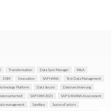
d
Transformation
Data Sync Manager
M&A
DSM
Innovation
SAP HANA
Test Data Management
echnology Platform
Data Secure
Datenarchivierung
atensicherheit
SAP HXM 2021
SAP S/4HANA Assessment
data management
Sandbox
SuccessFactors