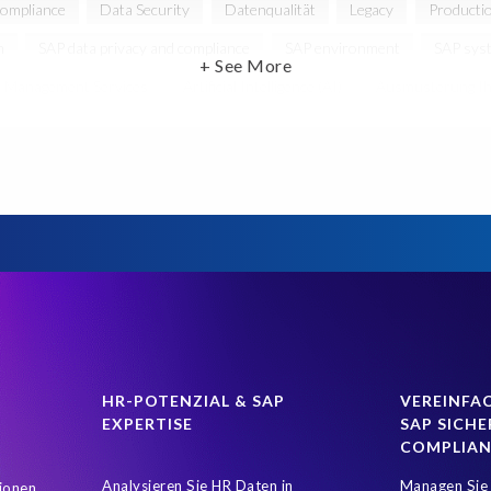
mpliance
Data Security
Datenqualität
Legacy
Producti
m
SAP data privacy and compliance
SAP environment
SAP sys
+ See More
n Management Services
Artificial Intelligence (AI)
Ausmusterung Ih
Concur
Control Center
Controller
Copy and mask test data
ung
Datenharmonisierung
Datenmigration
Datenmodell-Anp
Display only
Due Diligence
EC
EPI-USE Gold Partner
Ei
itionen
GDPR
GRC
Governance, Risk Management and Com
Incident Management
Infotyp Audit
Konzern
Lagerverwal
ansätze
Neue Entwicklung testen
Neue Projekte
Orchestrier
isekosten
Release Management
Rev-Trac
S/4HANA Migratio
hutz
SAP Entwicklungssystem
SAP FI
SAP HCM
SAP H
HR-POTENZIAL & SAP
VEREINFAC
EXPERTISE
SAP SICHE
igration Server
SAP Upgrade
SAP certified solution
SAP clien
COMPLIA
rstellen
Service Management
Solman
Soterion
Speiche
Analysieren Sie HR Daten in
Managen Sie 
ionen