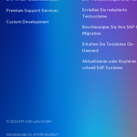
System Analysis
Systemanalyse
Tabellen Audit
Technis
Erstellen Sie reduzierte
Premium Support Services
Unmittelbares Wachstum des Produktionssystems
Upgrade-Tes
Testsysteme
Custom Development
digitale Transformation
distribution
newgeneralledger
Beschleunigen Sie Ihre SAP
Migration
Erhalten Sie Testdaten On-
Demand
Aktualisieren oder Kopieren
schnell SAP Systeme
© 2026 EPI-USE Labs GmbH
Altrottstraße 31, 69190 Walldorf