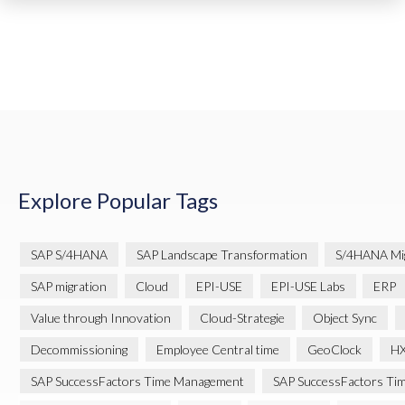
Explore Popular Tags
SAP S/4HANA
SAP Landscape Transformation
S/4HANA Mig
SAP migration
Cloud
EPI-USE
EPI-USE Labs
ERP
Value through Innovation
Cloud-Strategie
Object Sync
Decommissioning
Employee Central time
GeoClock
H
SAP SuccessFactors Time Management
SAP SuccessFactors Tim