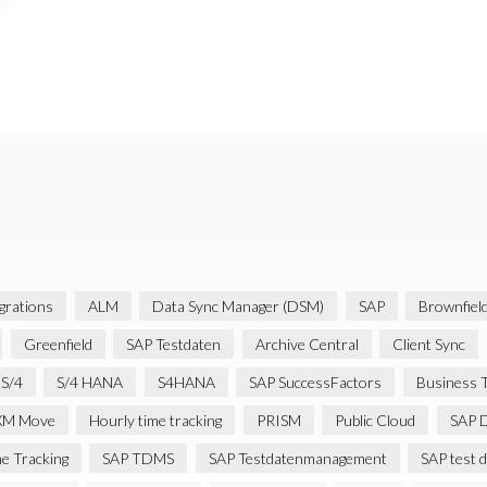
rations
ALM
Data Sync Manager (DSM)
SAP
Brownfiel
Greenfield
SAP Testdaten
Archive Central
Client Sync
S/4
S/4 HANA
S4HANA
SAP SuccessFactors
Business T
XM Move
Hourly time tracking
PRISM
Public Cloud
SAP D
e Tracking
SAP TDMS
SAP Testdatenmanagement
SAP test 