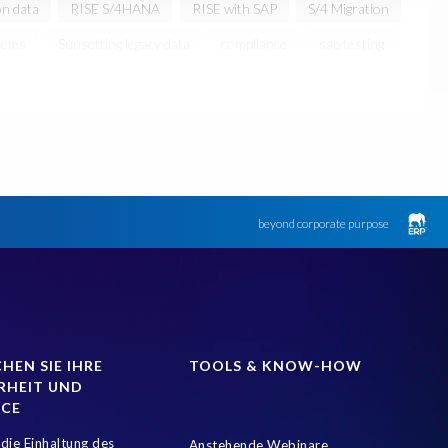
on data
RISE S/4HANA
RISE with SAP
S/4 Migration
tems
Sunsetting legacy data
compliance
sap testing
res Systems
Buchhaltung
Carve-In
Customer-Vendor-Integration
DEV-Refresh
DSGVO
assung
Der SAP-Lebenszyklus ist sehr datenintensiv
nhaltung der Datenschutzgesetze
Finance
pliance (GRC)
HANA
HR-Prozesse
Hana Datenbank
beyond corporate purpose
tung
Landscape Management
Lean secure SAP
ung
PRISM free assessment
Produktion
n
S/4HANA Upgrade
SAP Basis
SAP CO
CM Roadmap
SAP Landscape
SAP Produktionsdatenbank
HEN SIE IHRE
TOOLS & KNOW-HOW
RHEIT UND
t copy
SAP test system landscapes
SAP test systems
NCE
rreduzierung
Strategie
Support Packs anwenden
die Einhaltung des
Anstehende Webinare