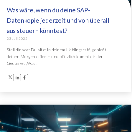
Was wäre, wenn du deine SAP-
Object Extractor™
Alle Lösungen
Datenkopie jederzeit und von überall
Archive Central
aus steuern könntest?
23 Juli 2025
Alle Lösungen
Stell dir vor: Du sitzt in deinem Lieblingscafé, genießt
deinen Morgenkaffee – und plötzlich kommt dir der
Gedanke: „Was...