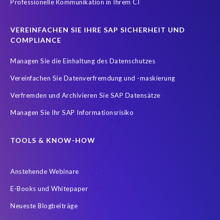
Professionelle Kommunikation in Ihrem CI
Testdatenautomatisierung
Umfirmierung
Virtual event
Wachstum
Worksoft
Zeitwirtschaft
Zertifizierung
VEREINFACHEN SIE IHRE SAP SICHERHEIT UND
Zertifizierungen
career
emsGmbH
groupelephant.com
COMPLIANCE
sap partner
sap zertifizierung
standort
türkei
Managen Sie die Einhaltung des Datenschutzes
Übernahme
Vereinfachen Sie Datenverfremdung und -maskierung
Verfremden und Archivieren Sie SAP Datensätze
Managen Sie Ihr SAP Informationsrisiko
TOOLS & KNOW-HOW
Anstehende Webinare
E-Books und Whitepaper
Neueste Blogbeiträge