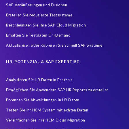
SAP Veräußerungen und Fusionen
Implementierung
Innovationspreis-IT
InsightsSuccess
Erstellen Sie reduzierte Testsysteme
Location
Outsourcing partner
Payroll
Personal
Beschleunigen Sie Ihre SAP Cloud Migration
ROI Kalkulator
Recruiting
Risk management
Erhalten Sie Testdaten On-Demand
Ruhestand
SAP AppHaus
SAP Business Technology Platform
Aktualisieren oder Kopieren Sie schnell SAP Systeme
SAP Cloud & Managed Services
SAP Data Security
SAP HANA
SAP HANA Operations
SAP HCM Services
HR-POTENZIAL & SAP EXPERTISE
SAP HCM Transformation
SAP HCM reporting
Analysieren Sie HR Daten in Echtzeit
SAP Hack2Build
SAP Karriere
SAP Pinnacle Awards
Ermöglichen Sie Anwendern SAP HR Reports zu erstellen
SAP Testdaten
SAP cloud migrations
SAP security
Erkennen Sie Abweichungen in HR Daten
SAP test data management
SLO
Security
Soterion
Testen Sie Ihr HCM System mit echten Daten
Splunk
Strategic partnership
Südafrika
TOP100
Vereinfachen Sie Ihre HCM Cloud Migration
Teambuilding
Test Data Management