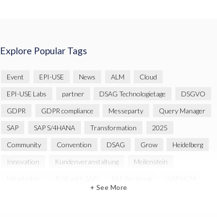
Explore Popular Tags
Event
EPI-USE
News
ALM
Cloud
EPI-USE Labs
partner
DSAG Technologietage
DSGVO
GDPR
GDPR compliance
Messeparty
Query Manager
SAP
SAP S/4HANA
Transformation
2025
Community
Convention
DSAG
Grow
Heidelberg
Innovation
Kundenveranstaltung
Meilenstein
Mitarbeiter
RISE with SAP
SAP Beratung
SAP HCM
+ See More
SAP HXM
SAP Landscape Transformation
SAP SuccessFactors
Strategie
cyber security