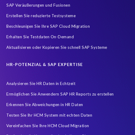
SAP Veräußerungen und Fusionen
Implementierung
Innovationspreis-IT
InsightsSuccess
Erstellen Sie reduzierte Testsysteme
Location
Outsourcing partner
Payroll
Personal
Beschleunigen Sie Ihre SAP Cloud Migration
ROI Kalkulator
Recruiting
Risk management
Erhalten Sie Testdaten On-Demand
Ruhestand
SAP AppHaus
SAP Business Technology Platform
Aktualisieren oder Kopieren Sie schnell SAP Systeme
SAP Cloud & Managed Services
SAP Data Security
SAP HANA
SAP HANA Operations
SAP HCM Services
HR-POTENZIAL & SAP EXPERTISE
SAP HCM Transformation
SAP HCM reporting
Analysieren Sie HR Daten in Echtzeit
SAP Hack2Build
SAP Karriere
SAP Pinnacle Awards
Ermöglichen Sie Anwendern SAP HR Reports zu erstellen
SAP Testdaten
SAP cloud migrations
SAP security
Erkennen Sie Abweichungen in HR Daten
SAP test data management
SLO
Security
Soterion
Testen Sie Ihr HCM System mit echten Daten
Splunk
Strategic partnership
Südafrika
TOP100
Vereinfachen Sie Ihre HCM Cloud Migration
Teambuilding
Test Data Management