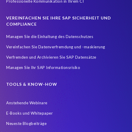
Professionelle Kommunikation in Ihrem CI
Testdatenautomatisierung
Umfirmierung
Virtual event
Wachstum
Worksoft
Zeitwirtschaft
Zertifizierung
VEREINFACHEN SIE IHRE SAP SICHERHEIT UND
Zertifizierungen
career
emsGmbH
groupelephant.com
COMPLIANCE
sap partner
sap zertifizierung
standort
türkei
Managen Sie die Einhaltung des Datenschutzes
Übernahme
Vereinfachen Sie Datenverfremdung und -maskierung
Verfremden und Archivieren Sie SAP Datensätze
Managen Sie Ihr SAP Informationsrisiko
TOOLS & KNOW-HOW
Anstehende Webinare
E-Books und Whitepaper
Neueste Blogbeiträge