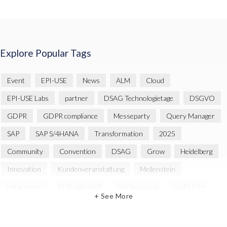
Explore Popular Tags
Event
EPI-USE
News
ALM
Cloud
EPI-USE Labs
partner
DSAG Technologietage
DSGVO
GDPR
GDPR compliance
Messeparty
Query Manager
SAP
SAP S/4HANA
Transformation
2025
Community
Convention
DSAG
Grow
Heidelberg
Innovation
Kundenveranstaltung
Meilenstein
Mitarbeiter
RISE with SAP
SAP Beratung
SAP HCM
+ See More
SAP HXM
SAP Landscape Transformation
SAP SuccessFactors
Strategie
cyber security